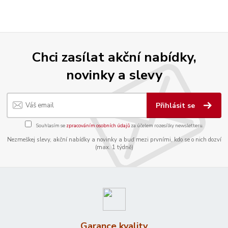
Chci zasílat akční nabídky,
novinky a slevy
Přihlásit se
Souhlasím se
zpracováním osobních údajů
za účelem rozesílky newsletteru.
Nezmeškej slevy, akční nabídky a novinky a buď mezi prvními, kdo se o nich dozví
(max. 1 týdně)
Garance kvality