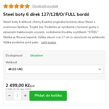
Ohodnotit produkt
Steel boty 6 dírek 127/128/O/ FULL bordó
Steel boty 6 dírkové cherry Kvalitní originální kožená obuv Steel s
ocelovou špičkou. Trojité švy. Podešev je vyrobena z tvrzené gumy s
výrazným traktorovým vzorem, ozdobená šroubky a plíškem "STEEL".
Stélka je filcová lepená. Výška obuvi: cca 17 cm (v závislosti na velikosti)
Výška podešve pod pato...
celý popis
Dostupnost
Skladem
Velikost
2 499,00 Kč
/
pár
2 065,29 Kč
bez DPH
Přidat do košíku