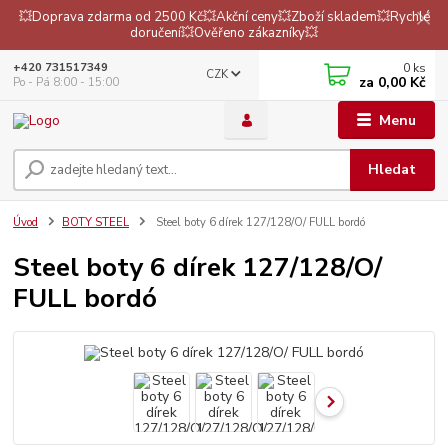
💥Doprava zdarma od 2500 Kč💥Akční ceny💥Zboží skladem💥Rychlé
doručení💥Ověřeno zákazníky💥
0
ks
+420 731517349
CZK
za
0,00 Kč
Po - Pá 8:00 - 15:00
Menu
Hledat
Úvod
BOTY STEEL
Steel boty 6 dírek 127/128/O/ FULL bordó
Steel boty 6 dírek 127/128/O/
FULL bordó