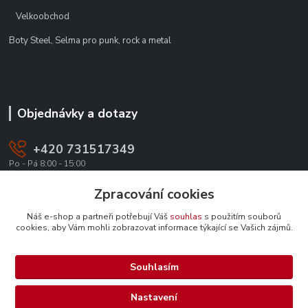
Velkoobchod
Boty Steel, Selma pro punk, rock a metal
Objednávky a dotazy
+420 731517349
Po - Pá 8:00 - 15:00
office@texevo.cz
Zpracování cookies
Náš e-shop a partneři potřebují Váš
souhlas
s použitím souborů
cookies, aby Vám mohli zobrazovat informace týkající se Vašich zájmů.
Souhlasím
Upravit sběr cookies.
Nastavení