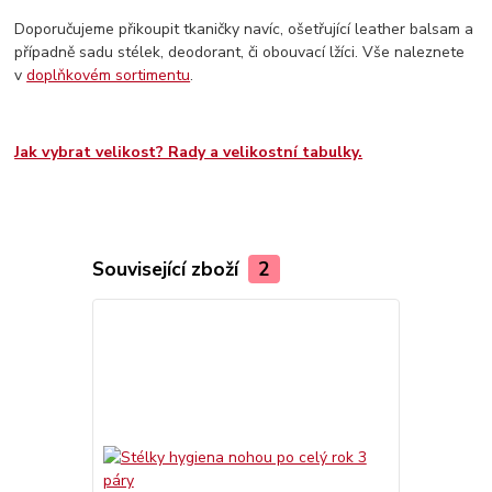
Doporučujeme přikoupit tkaničky navíc, ošetřující leather balsam a
případně sadu stélek, deodorant, či obouvací lžíci. Vše naleznete
v
doplňkovém sortimentu
.
Jak vybrat velikost? Rady a velikostní tabulky.
Související zboží
2