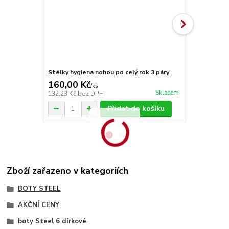
Stélky hygiena nohou po celý rok 3 páry
Stélky Vlna
160,00 Kč
70,00 Kč
/
ks
Skladem
132,23 Kč
bez DPH
57,85 Kč
bez
Přidat do košíku
Zboží zařazeno v kategoriích
BOTY STEEL
AKČNÍ CENY
boty Steel 6 dírkové