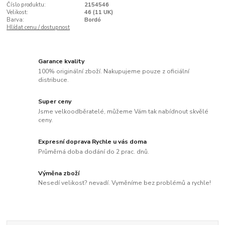
Číslo produktu:
2154546
Velikost:
46 (11 UK)
Barva:
Bordó
Hlídat cenu / dostupnost
Garance kvality
100% originální zboží. Nakupujeme pouze z oficiální
distribuce.
Super ceny
Jsme velkoodběratelé, můžeme Vám tak nabídnout skvělé
ceny.
Expresní doprava Rychle u vás doma
Průměrná doba dodání do 2 prac. dnů.
Výměna zboží
Nesedí velikost? nevadí. Vyměníme bez problémů a rychle!