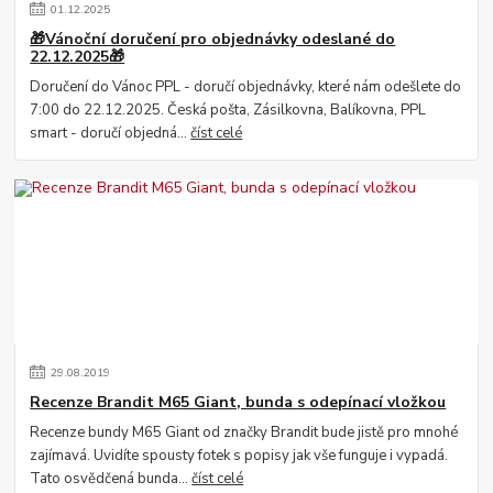
01
.
12
.
2025
🎁Vánoční doručení pro objednávky odeslané do
22.12.2025🎁
Doručení do Vánoc PPL - doručí objednávky, které nám odešlete do
7:00 do 22.12.2025. Česká pošta, Zásilkovna, Balíkovna, PPL
smart - doručí objedná...
číst celé
29
.
08
.
2019
Recenze Brandit M65 Giant, bunda s odepínací vložkou
Recenze bundy M65 Giant od značky Brandit bude jistě pro mnohé
zajímavá. Uvidíte spousty fotek s popisy jak vše funguje i vypadá.
Tato osvědčená bunda...
číst celé