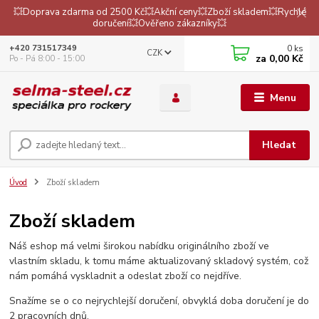
💥Doprava zdarma od 2500 Kč💥Akční ceny💥Zboží skladem💥Rychlé
doručení💥Ověřeno zákazníky💥
0
ks
+420 731517349
CZK
za
0,00 Kč
Po - Pá 8:00 - 15:00
Menu
Hledat
Úvod
Zboží skladem
Zboží skladem
Náš eshop má velmi širokou nabídku originálního zboží ve
vlastním skladu, k tomu máme aktualizovaný skladový systém, což
nám pomáhá vyskladnit a odeslat zboží co nejdříve.
Snažíme se o co nejrychlejší doručení, obvyklá doba doručení je do
2 pracovních dnů.