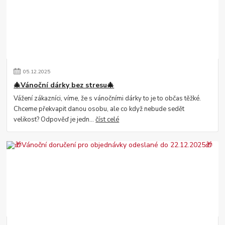
05
.
12
.
2025
🎄Vánoční dárky bez stresu🎄
Vážení zákazníci, víme, že s vánočními dárky to je to občas těžké.
Chceme překvapit danou osobu, ale co když nebude sedět
velikost? Odpověď je jedn...
číst celé