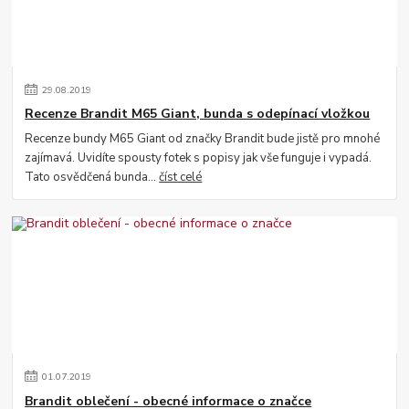
29
.
08
.
2019
Recenze Brandit M65 Giant, bunda s odepínací vložkou
Recenze bundy M65 Giant od značky Brandit bude jistě pro mnohé
zajímavá. Uvidíte spousty fotek s popisy jak vše funguje i vypadá.
Tato osvědčená bunda...
číst celé
01
.
07
.
2019
Brandit oblečení - obecné informace o značce