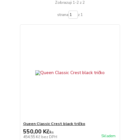
Zobrazuji 1-2 z 2
strana
z 1
Queen Classic Crest black tričko
550,00 Kč
/
ks
Skladem
454,55 Kč
bez DPH