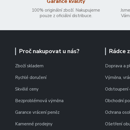
Garance kvality
100% originální zboží. Nakupujeme
Jsme
pouze z oficiální distribuce.
Vám 
Proč nakupovat u nás?
Rádce 
Zboží skladem
Doprava a p
Rychlé doručení
Výměna, vrác
Skvělé ceny
Odstoupení 
Bezproblémová výměna
Obchodní p
Garance vrácení peněz
Ochrana oso
Kamenné prodejny
Ošetření obu