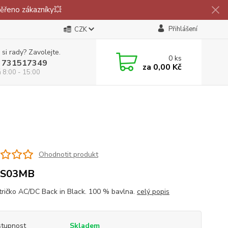
ěřeno zákazníky💥
Přihlášení
CZK
 si rady? Zavolejte.
0
ks
 731517349
za
0,00 Kč
á 8:00 - 15:00
Ohodnotit produkt
S03MB
tričko AC/DC Back in Black. 100 % bavlna.
celý popis
tupnost
Skladem