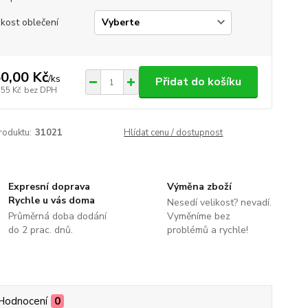
ikost oblečení
0,00 Kč
/
ks
Přidat do košíku
,55 Kč
bez DPH
roduktu:
31021
Hlídat cenu / dostupnost
Expresní doprava
Výměna zboží
Rychle u vás doma
Nesedí velikost? nevadí.
Průměrná doba dodání
Vyměníme bez
do 2 prac. dnů.
problémů a rychle!
Hodnocení
0