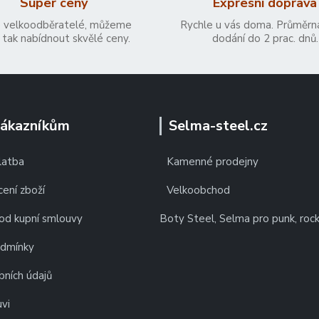
Super ceny
Expresní doprava
 velkoodběratelé, můžeme
Rychle u vás doma. Průměrn
tak nabídnout skvělé ceny.
dodání do 2 prac. dnů.
zákazníkům
Selma-steel.cz
latba
Kamenné prodejny
ení zboží
Velkoobchod
od kupní smlouvy
Boty Steel, Selma pro punk, roc
odmínky
bních údajů
vi