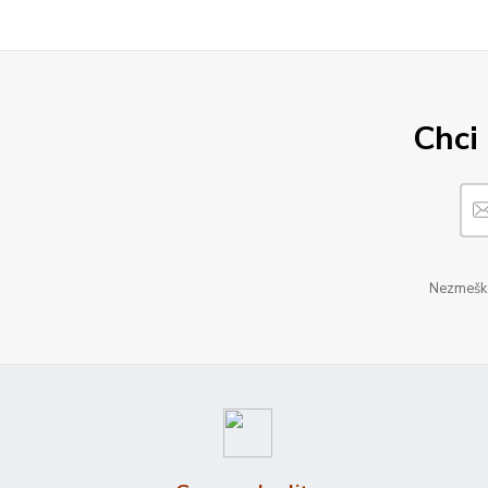
Chci 
Nezmeškej