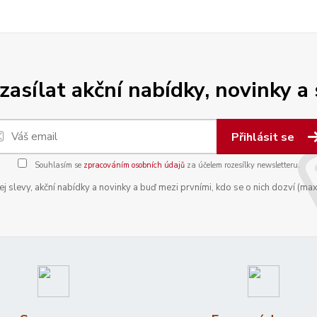
zasílat akční nabídky, novinky a
Přihlásit se
Souhlasím se
zpracováním osobních údajů
za účelem rozesílky newsletteru.
 slevy, akční nabídky a novinky a buď mezi prvními, kdo se o nich dozví (max