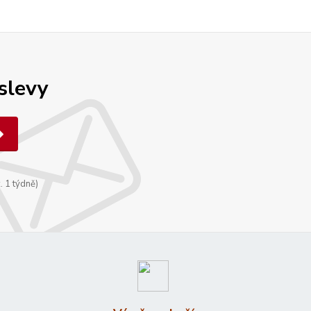
 slevy
. 1 týdně)