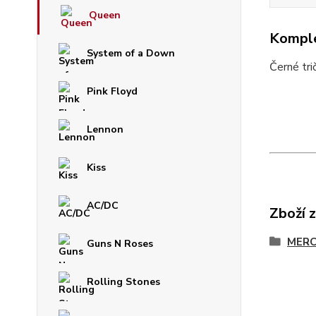
Queen
Komple
System of a Down
Černé tri
Pink Floyd
Lennon
Kiss
AC/DC
Zboží 
MERC
Guns N Roses
Rolling Stones