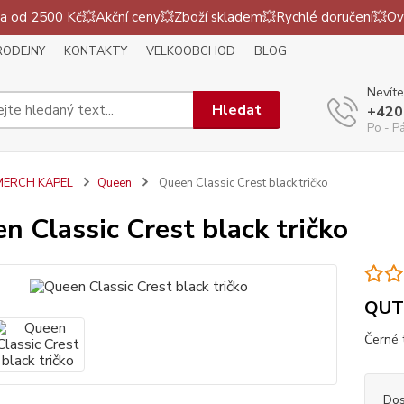
 od 2500 Kč💥Akční ceny💥Zboží skladem💥Rychlé doručení💥Ov
RODEJNY
KONTAKTY
VELKOOBCHOD
BLOG
Nevíte
Hledat
+420
Po - P
MERCH KAPEL
Queen
Queen Classic Crest black tričko
n Classic Crest black tričko
QUT
Černé 
Dos