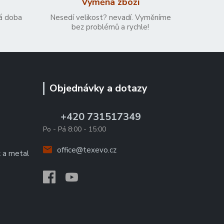
Výměna zboží
á doba
Nesedí velikost? nevadí. Vyměníme
bez problémů a rychle!
Objednávky a dotazy
+420 731517349
Po - Pá 8:00 - 15:00
office@texevo.cz
k a metal