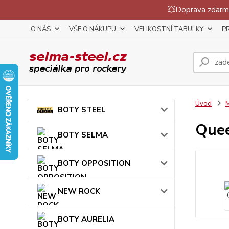
💥Doprava zdarma
O NÁS
VŠE O NÁKUPU
VELIKOSTNÍ TABULKY
P
Úvod
BOTY STEEL
Quee
BOTY SELMA
BOTY OPPOSITION
NEW ROCK
BOTY AURELIA