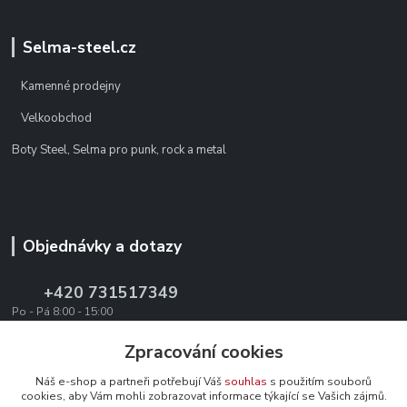
Selma-steel.cz
Kamenné prodejny
Velkoobchod
Boty Steel, Selma pro punk, rock a metal
Objednávky a dotazy
+420 731517349
Po - Pá 8:00 - 15:00
office@texevo.cz
Zpracování cookies
Náš e-shop a partneři potřebují Váš
souhlas
s použitím souborů
cookies, aby Vám mohli zobrazovat informace týkající se Vašich zájmů.