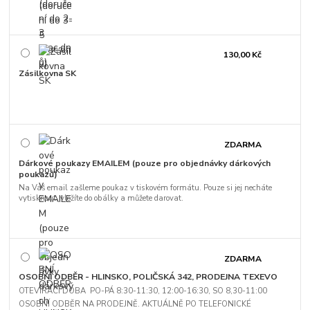
130,00 Kč
Zásilkovna SK
ZDARMA
Dárkové poukazy EMAILEM (pouze pro objednávky dárkových
poukazů)
Na Váš email zašleme poukaz v tiskovém formátu. Pouze si jej necháte
vytisknout, vložíte do obálky a můžete darovat.
ZDARMA
OSOBNÍ ODBĚR - HLINSKO, POLIČSKÁ 342, PRODEJNA TEXEVO
OTEVÍRACÍ DOBA PO-PÁ 8:30-11:30, 12:00-16:30, SO 8,30-11:00
OSOBNÍ ODBĚR NA PRODEJNĚ. AKTUÁLNĚ PO TELEFONICKÉ