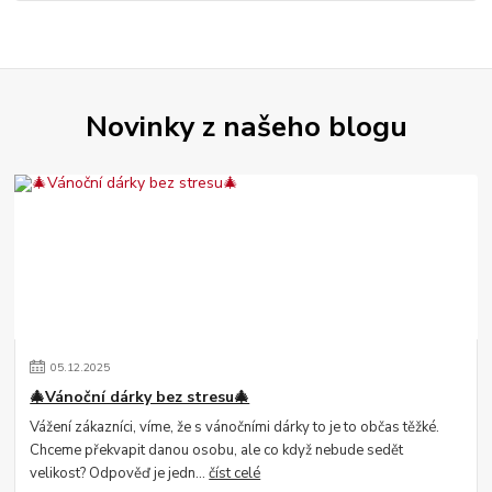
Novinky z našeho blogu
05
.
12
.
2025
🎄Vánoční dárky bez stresu🎄
Vážení zákazníci, víme, že s vánočními dárky to je to občas těžké.
Chceme překvapit danou osobu, ale co když nebude sedět
velikost? Odpověď je jedn...
číst celé