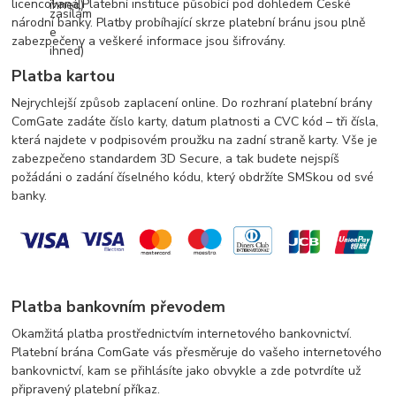
licencovaná Platební instituce působící pod dohledem České
národní banky. Platby probíhající skrze platební bránu jsou plně
zabezpečeny a veškeré informace jsou šifrovány.
Platba kartou
Nejrychlejší způsob zaplacení online. Do rozhraní platební brány
ComGate zadáte číslo karty, datum platnosti a CVC kód – tři čísla,
která najdete v podpisovém proužku na zadní straně karty. Vše je
zabezpečeno standardem 3D Secure, a tak budete nejspíš
požádáni o zadání číselného kódu, který obdržíte SMSkou od své
banky.
Platba bankovním převodem
Okamžitá platba prostřednictvím internetového bankovnictví.
Platební brána ComGate vás přesměruje do vašeho internetového
bankovnictví, kam se přihlásíte jako obvykle a zde potvrdíte už
připravený platební příkaz.