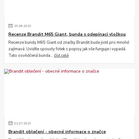
29
.
08
.
2019
Recenze Brandit M65 Giant, bunda s odepínací vložkou
Recenze bundy M65 Giant od značky Brandit bude jistě pro mnohé
zajímavá. Uvidíte spousty fotek s popisy jak vše funguje i vypadá.
Tato osvědčená bunda...
číst celé
01
.
07
.
2019
Brandit oblečení - obecné informace o značce