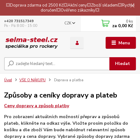
💥Doprava zdarma od 2500 Kč💥Akční ceny💥Zboží skladem💥Rychlé
doručení💥Ověřeno zákazníky💥
0
ks
+420 731517349
CZK
za
0,00 Kč
Po - Pá 8:00 - 15:00
Menu
Hledat
Úvod
VŠE O NÁKUPU
Doprava a platba
Způsoby a ceníky dopravy a plateb
Ceny dopravy a způsob platby
Pro zobrazení aktuálních možností přeprav a způsobů
plateb, klikněte na odkaz výše. Vložte prosím položku do
košíku a dle zboží Vám bude nabídnut relevantní způsob
dopravy a cena dopravy. Vybrané způsoby dopravy zdarma