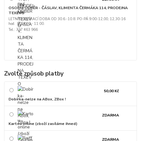
OSOBNÍ ODBĚR - ČÁSLAV, KLIMENTA ČERMÁKA 114, PRODEJNA
TEXEVO
LETNÍ OTEVÍRACÍ DOBA OD 30.6.-10.8. PO-PÁ 9:00-12,00, 12,30-16
hod. SO 8:00 - 11:00.
Tel.: 737 463 966
Zvolte způsob platby
50,00 Kč
Dobírka-nelze na ABox, ZBox !
ZDARMA
Kartou online (zboží zasíláme ihned)
ZDARMA