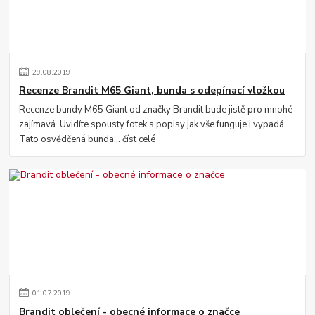
29
.
08
.
2019
Recenze Brandit M65 Giant, bunda s odepínací vložkou
Recenze bundy M65 Giant od značky Brandit bude jistě pro mnohé
zajímavá. Uvidíte spousty fotek s popisy jak vše funguje i vypadá.
Tato osvědčená bunda...
číst celé
01
.
07
.
2019
Brandit oblečení - obecné informace o značce