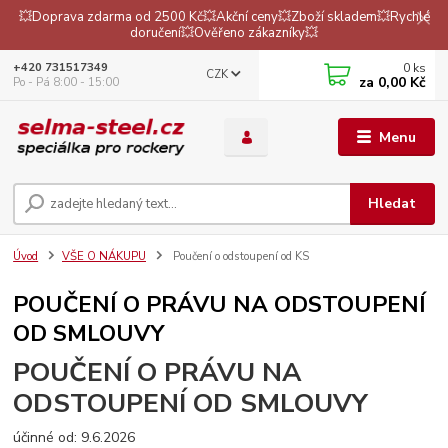
💥Doprava zdarma od 2500 Kč💥Akční ceny💥Zboží skladem💥Rychlé
doručení💥Ověřeno zákazníky💥
0
ks
+420 731517349
CZK
za
0,00 Kč
Po - Pá 8:00 - 15:00
Menu
Hledat
Úvod
VŠE O NÁKUPU
Poučení o odstoupení od KS
POUČENÍ O PRÁVU NA ODSTOUPENÍ
OD SMLOUVY
POUČENÍ O PRÁVU NA
ODSTOUPENÍ OD SMLOUVY
účinné od: 9.6.2026