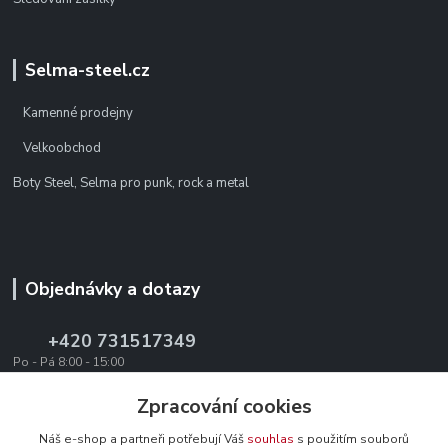
Selma-steel.cz
Kamenné prodejny
Velkoobchod
Boty Steel, Selma pro punk, rock a metal
Objednávky a dotazy
+420 731517349
Po - Pá 8:00 - 15:00
office@texevo.cz
Zpracování cookies
Náš e-shop a partneři potřebují Váš
souhlas
s použitím souborů