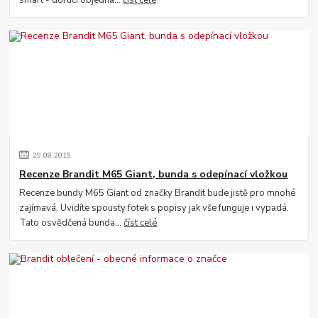
smart - doručí objedná...
číst celé
29
.
08
.
2019
Recenze Brandit M65 Giant, bunda s odepínací vložkou
Recenze bundy M65 Giant od značky Brandit bude jistě pro mnohé
zajímavá. Uvidíte spousty fotek s popisy jak vše funguje i vypadá.
Tato osvědčená bunda...
číst celé