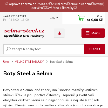
💥Doprava zdarma od 2500 Kč💥Akční ceny💥Zboží skladem💥Rychlé
doručení💥Ověřeno zákazníky💥
0
ks
+420 731517349
CZK
za
0,00 Kč
Po - Pá 8:00 - 15:00
Menu
Hledat
Úvod
VELIKOSTNÍ TABULKY
boty Steel a Selma
Boty Steel a Selma
Boty Steel a Selma, obě značky mají shodné rozměry vnitřních
stélek i šířek a jsou poctivě číslovány. Doporučuji zvolit Vaši
obvyklou velikost. Jedná se o nejjednodušší a nejjistější způsob
výběru. Přeměřování podle vnitřní stélky přináší mnohá úskalí a je