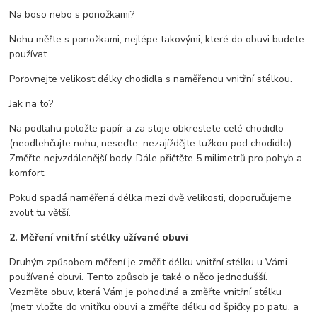
Na boso nebo s ponožkami?
Nohu měřte s ponožkami, nejlépe takovými, které do obuvi budete
používat.
Porovnejte velikost délky chodidla s naměřenou vnitřní stélkou.
Jak na to?
Na podlahu položte papír a za stoje obkreslete celé chodidlo
(neodlehčujte nohu, neseďte, nezajíždějte tužkou pod chodidlo).
Změřte nejvzdálenější body. Dále přičtěte 5 milimetrů pro pohyb a
komfort.
Pokud spadá naměřená délka mezi dvě velikosti, doporučujeme
zvolit tu větší.
2. Měření vnitřní stélky užívané obuvi
Druhým způsobem měření je změřit délku vnitřní stélku u Vámi
používané obuvi. Tento způsob je také o něco jednodušší.
Vezměte obuv, která Vám je pohodlná a změřte vnitřní stélku
(metr vložte do vnitřku obuvi a změřte délku od špičky po patu, a