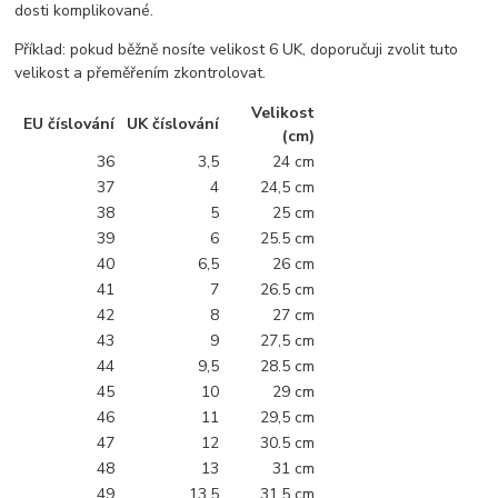
dosti komplikované.
Příklad: pokud běžně nosíte velikost 6 UK, doporučuji zvolit tuto
velikost a přeměřením zkontrolovat.
Velikost
EU číslování
UK číslování
(cm)
36
3,5
24 cm
37
4
24,5 cm
38
5
25 cm
39
6
25.5 cm
40
6,5
26 cm
41
7
26.5 cm
42
8
27 cm
43
9
27,5 cm
44
9,5
28.5 cm
45
10
29 cm
46
11
29,5 cm
47
12
30.5 cm
48
13
31 cm
49
13,5
31.5 cm