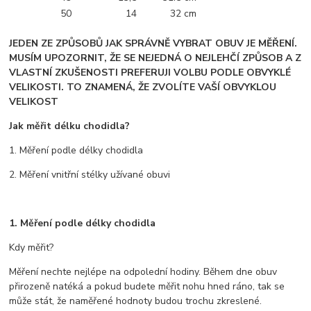
50
14
32 cm
JEDEN ZE ZPŮSOBŮ JAK SPRÁVNĚ VYBRAT OBUV JE MĚŘENÍ.
MUSÍM UPOZORNIT, ŽE SE NEJEDNÁ O NEJLEHČÍ ZPŮSOB A Z
VLASTNÍ ZKUŠENOSTI PREFERUJI VOLBU PODLE OBVYKLÉ
VELIKOSTI. TO ZNAMENÁ, ŽE ZVOLÍTE VAŠÍ OBVYKLOU
VELIKOST
Jak měřit délku chodidla?
1. Měření podle délky chodidla
2. Měření vnitřní stélky užívané obuvi
1. Měření podle délky chodidla
Kdy měřit?
Měření nechte nejlépe na odpolední hodiny. Během dne obuv
přirozeně natéká a pokud budete měřit nohu hned ráno, tak se
může stát, že naměřené hodnoty budou trochu zkreslené.