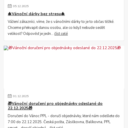
05
.
12
.
2025
🎄Vánoční dárky bez stresu🎄
Vážení zákazníci, víme, že s vánočními dárky to je to občas těžké.
Chceme překvapit danou osobu, ale co když nebude sedět
velikost? Odpověď je jedn...
číst celé
01
.
12
.
2025
🎁Vánoční doručení pro objednávky odeslané do
22.12.2025🎁
Doručení do Vánoc PPL - doručí objednávky, které nám odešlete do
7:00 do 22.12.2025. Česká pošta, Zásilkovna, Balíkovna, PPL