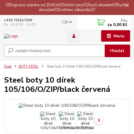
💥Doprava zdarma od 2500 Kč💥Akční ceny💥Zboží skladem💥Rychlé
doručení💥Ověřeno zákazníky💥
0
ks
+420 731517349
CZK
za
0,00 Kč
Po - Pá 8:00 - 15:00
Menu
Hledat
Úvod
BOTY STEEL
Steel boty 10 dírek 105/106/O/ZIP/black červená
Steel boty 10 dírek
105/106/O/ZIP/black červená