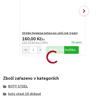
Stélky hygiena nohou po celý rok 3 páry
Stélky Vlna
160,00 Kč
70,00 Kč
/
ks
Skladem
132,23 Kč
bez DPH
57,85 Kč
bez
Přidat do košíku
Zboží zařazeno v kategoriích
BOTY STEEL
boty steel 10 dírkové