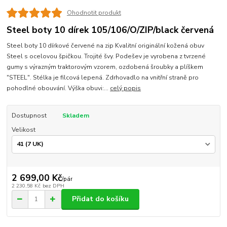
Ohodnotit produkt
Steel boty 10 dírek 105/106/O/ZIP/black červená
Steel boty 10 dírkové červené na zip Kvalitní originální kožená obuv
Steel s ocelovou špičkou. Trojité švy. Podešev je vyrobena z tvrzené
gumy s výrazným traktorovým vzorem, ozdobená šroubky a plíškem
"STEEL". Stélka je filcová lepená. Zdrhovadlo na vnitřní straně pro
pohodlné obouvání. Výška obuvi:...
celý popis
Dostupnost
Skladem
Velikost
2 699,00 Kč
/
pár
2 230,58 Kč
bez DPH
Přidat do košíku