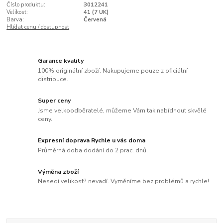
Číslo produktu:
3012241
Velikost:
41 (7 UK)
Barva:
Červená
Hlídat cenu / dostupnost
Garance kvality
100% originální zboží. Nakupujeme pouze z oficiální
distribuce.
Super ceny
Jsme velkoodběratelé, můžeme Vám tak nabídnout skvělé
ceny.
Expresní doprava Rychle u vás doma
Průměrná doba dodání do 2 prac. dnů.
Výměna zboží
Nesedí velikost? nevadí. Vyměníme bez problémů a rychle!