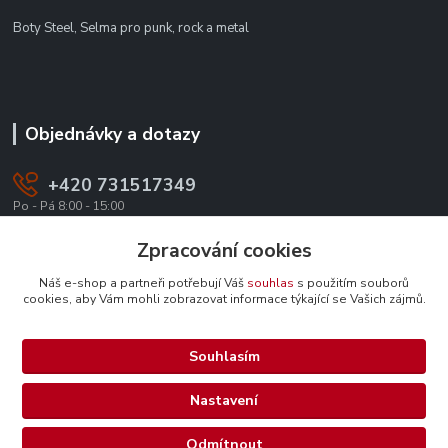
Boty Steel, Selma pro punk, rock a metal
Objednávky a dotazy
+420 731517349
Po - Pá 8:00 - 15:00
office@texevo.cz
Zpracování cookies
Náš e-shop a partneři potřebují Váš
souhlas
s použitím souborů
cookies, aby Vám mohli zobrazovat informace týkající se Vašich zájmů.
Souhlasím
Upravit sběr cookies.
Nastavení
Selma-steel.cz - Všechna práva vyhrazena.