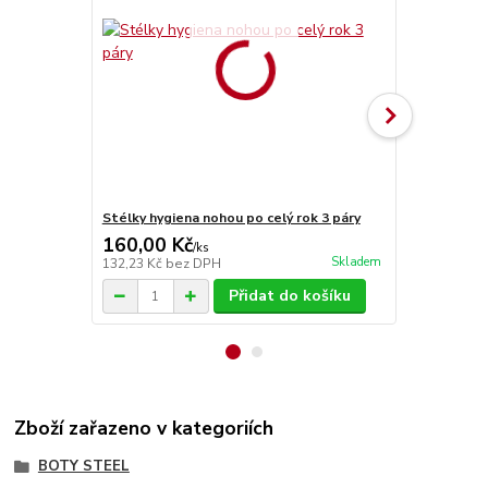
Stélky hygiena nohou po celý rok 3 páry
Stélky Vlna
160,00 Kč
70,00 Kč
/
ks
Skladem
132,23 Kč
bez DPH
57,85 Kč
bez
Přidat do košíku
Zboží zařazeno v kategoriích
BOTY STEEL