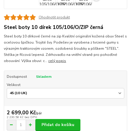
Ohodnotit produkt
Steel boty 10 dírek 105/106/O/ZIP černá
Steel boty 10 dírkové černé na zip Kvalitní originální kožená obuv Steel s
ocelovou špičkou. Trojité švy. Podešev je vyrobena z tvrzené gumy s
výrazným traktorovým vzorem, ozdobená šroubky a plíškem "STEEL".
Stélka je filcová lepená. Zdrhovadlo na vnitřní straně pro pohodlné
obouvání. Výška obuvi: c...
celý popis
Dostupnost
Skladem
Velikost
2 699,00 Kč
/
pár
2 230,58 Kč
bez DPH
Přidat do košíku