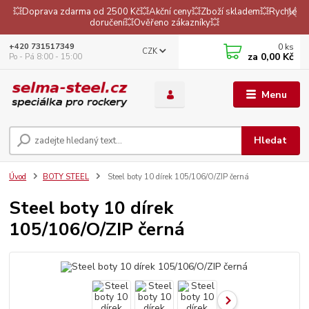
💥Doprava zdarma od 2500 Kč💥Akční ceny💥Zboží skladem💥Rychlé
doručení💥Ověřeno zákazníky💥
0
ks
+420 731517349
CZK
za
0,00 Kč
Po - Pá 8:00 - 15:00
Menu
Hledat
Úvod
BOTY STEEL
Steel boty 10 dírek 105/106/O/ZIP černá
Steel boty 10 dírek
105/106/O/ZIP černá