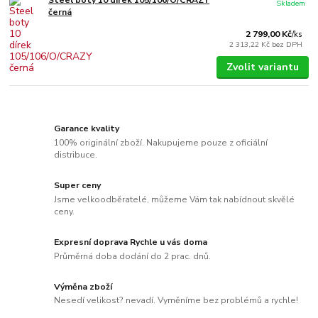
Steel boty 10 dírek 105/106/O/CRAZY
Skladem
černá
2 799,00 Kč
/
ks
2 313,22 Kč
bez DPH
Zvolit variantu
Garance kvality
100% originální zboží. Nakupujeme pouze z oficiální
distribuce.
Super ceny
Jsme velkoodběratelé, můžeme Vám tak nabídnout skvělé
ceny.
Expresní doprava Rychle u vás doma
Průměrná doba dodání do 2 prac. dnů.
Výměna zboží
Nesedí velikost? nevadí. Vyměníme bez problémů a rychle!