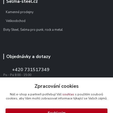
Selma-steel.cz
Kamenné prodejny
Velkoobchod
Boty Steel, Selma pro punk, rock a metal
Objednávky a dotazy
+420 731517349
Po - Pá 8:00 - 15:00
office@texevo.cz
Zpracování cookies
Náš e-shop a partneři potřebují Váš
souhlas
s použitím souborů
cookies, aby Vám mohli zobrazovat informace týkající se Vašich zájmů.
Souhlasím