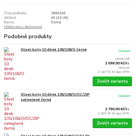
Číslo produktu:
2860245
Velikost:
45 (10 UK)
Barva:
Černá
Hlídat cenu / dostupnost
Podobné produkty
Steel boty 10 dírek 105/106/O černá
Skladem
cena od
2 599,00 Kč
/
ks
cena od
2 147,93 Kč
bez DPH
Zvolit variantu
Steel boty 10 dírek 105/106/O/OC/ZIP
Skladem
zateplené černá
2 790,00 Kč
/
ks
2 305,79 Kč
bez DPH
Zvolit variantu