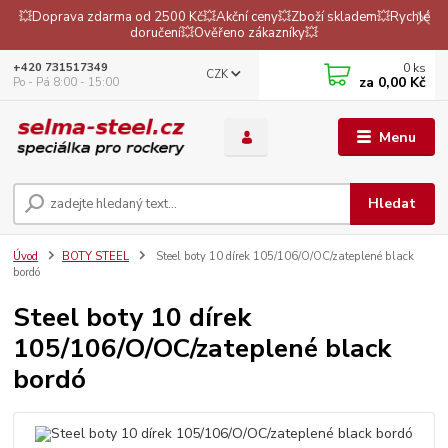
💥Doprava zdarma od 2500 Kč💥Akční ceny💥Zboží skladem💥Rychlé
doručení💥Ověřeno zákazníky💥
0
ks
+420 731517349
CZK
za
0,00 Kč
Po - Pá 8:00 - 15:00
Menu
Hledat
Úvod
BOTY STEEL
Steel boty 10 dírek 105/106/O/OC/zateplené black
bordó
Steel boty 10 dírek
105/106/O/OC/zateplené black
bordó