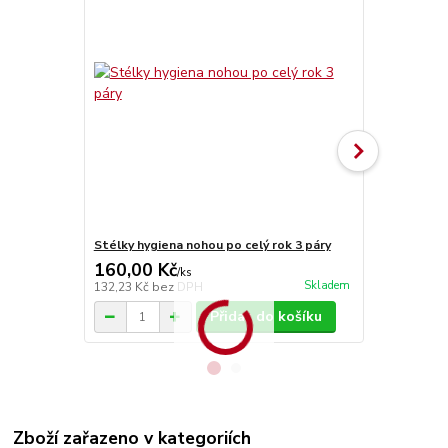
Stélky hygiena nohou po celý rok 3 páry
Stélky Vlna
160,00 Kč
70,00 Kč
/
ks
Skladem
132,23 Kč
bez DPH
57,85 Kč
bez
Přidat do košíku
Zboží zařazeno v kategoriích