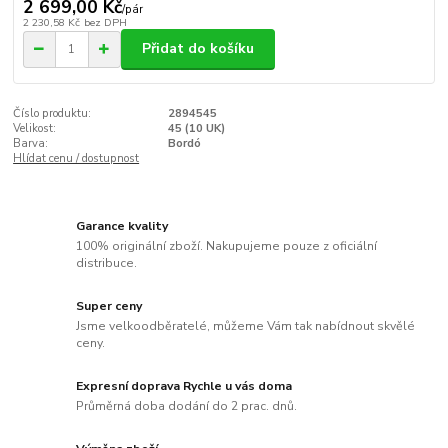
2 699,00 Kč
/
pár
2 230,58 Kč
bez DPH
Přidat do košíku
Číslo produktu:
2894545
Velikost:
45 (10 UK)
Barva:
Bordó
Hlídat cenu / dostupnost
Garance kvality
100% originální zboží. Nakupujeme pouze z oficiální
distribuce.
Super ceny
Jsme velkoodběratelé, můžeme Vám tak nabídnout skvělé
ceny.
Expresní doprava Rychle u vás doma
Průměrná doba dodání do 2 prac. dnů.