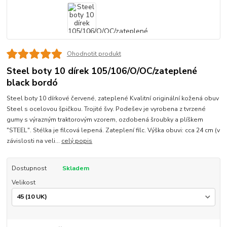
Ohodnotit produkt
Steel boty 10 dírek 105/106/O/OC/zateplené
black bordó
Steel boty 10 dírkové červené, zateplené Kvalitní originální kožená obuv
Steel s ocelovou špičkou. Trojité švy. Podešev je vyrobena z tvrzené
gumy s výrazným traktorovým vzorem, ozdobená šroubky a plíškem
"STEEL". Stélka je filcová lepená. Zateplení filc. Výška obuvi: cca 24 cm (v
závislosti na veli...
celý popis
Dostupnost
Skladem
Velikost