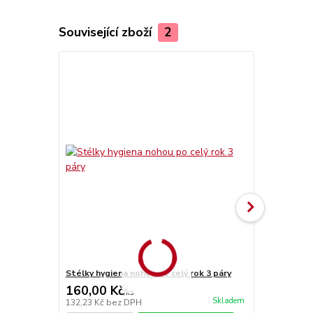
Související zboží
2
Stélky hygiena nohou po celý rok 3 páry
Stélky Vlna
160,00 Kč
70,00 Kč
/
ks
Skladem
132,23 Kč
bez DPH
57,85 Kč
bez