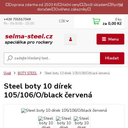
💥Doprava zdarma od 2500 Kč💥Akční ceny💥Zboží skladem💥Rychlé
doručení💥Ověřeno zákazníky💥
0
ks
+420 731517349
CZK
za
0,00 Kč
Po - Pá 8:00 - 15:00
Menu
Hledat
Úvod
BOTY STEEL
Steel boty 10 dírek 105/106/O/black červená
Steel boty 10 dírek
105/106/O/black červená