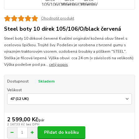
Ohodnotit produkt
Steel boty 10 dírek 105/106/O/black červená
Steel boty 10 dírkové červené Kvalitní originální kožená obuv Steel s
ocelovou špičkou. Trojité švy. Podešev je vyrobena z tvrzené gumy s
výrazným traktorovým vzorem, ozdobená šroubky a plíškem "STEEL".
Stélka je filcová lepená. Výška obuvi: cca 24 cm (v závislosti na velikosti)
Výška podešve pod pa...
celý popis
Dostupnost
Skladem
Velikost
2 599,00 Kč
/
pár
2 147,93 Kč
bez DPH
Přidat do košíku