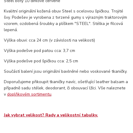
Steel boty 10 dírkové červené
Kvalitní originální kožená obuv Steel s ocelovou špičkou. Trojité
švy. Podešev je vyrobena z tvrzené gumy s výrazným traktorovým
vzorem, ozdobená šroubky a plíškem "STEEL". Stélka je filcová
lepená.
Výška obuvi: cca 24 cm (v závislosti na velikosti)
Výška podešve pod patou cca: 3,7 cm
Výška podešve pod špičkou cca: 2,5 cm
Součástí balení jsou originální bavlněné nebo voskované tkaničky.
Doporučujeme přikoupit tkaničky navíc, ošetřující leather balsam a
případně sadu stélek, deodorant, či obouvací lžíci. Vše naleznete
v
doplňkovém sortimentu
.
Jak vybrat velikost? Rady a velikostní tabulky.