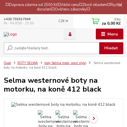
💥Doprava zdarma od 2500 Kč💥Akční ceny💥Zboží skladem💥Rychlé
doručení💥Ověřeno zákazníky💥
0
ks
+420 731517349
CZK
za
0,00 Kč
Po - Pá 8:00 - 15:00
Menu
Hledat
Úvod
BOTY SELMA
boty Selma moto, west style
Selma westernové
boty na motorku, na koně 412 black
Selma westernové boty na
motorku, na koně 412 black