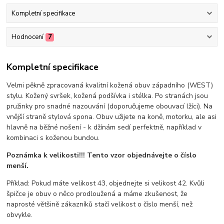
Kompletní specifikace
Hodnocení
7
Kompletní specifikace
Velmi pěkně zpracovaná kvalitní kožená obuv západního (WEST)
stylu. Kožený svršek, kožená podšívka i stélka. Po stranách jsou
pružinky pro snadné nazouvání (doporučujeme obouvací lžíci). Na
vnější straně stylová spona. Obuv užijete na koně, motorku, ale asi
hlavně na běžné nošení - k džínám sedí perfektně, například v
kombinaci s koženou bundou.
Poznámka k velikosti!!! Tento vzor objednávejte o číslo
menší.
Příklad: Pokud máte velikost 43, objednejte si velikost 42. Kvůli
špičce je obuv o něco prodloužená a máme zkušenost, že
naprosté většině zákazníků stačí velikost o číslo menší, než
obvykle.