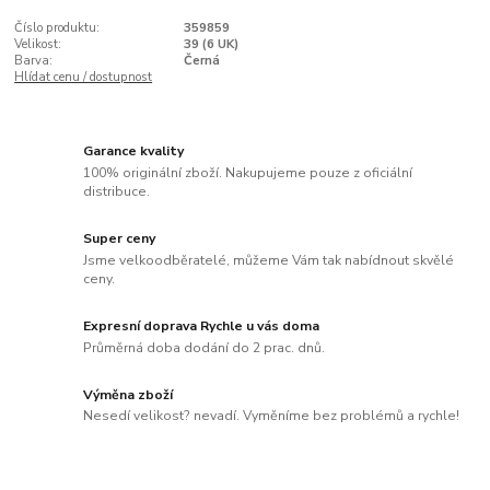
Číslo produktu:
359859
Velikost:
39 (6 UK)
Barva:
Černá
Hlídat cenu / dostupnost
Garance kvality
100% originální zboží. Nakupujeme pouze z oficiální
distribuce.
Super ceny
Jsme velkoodběratelé, můžeme Vám tak nabídnout skvělé
ceny.
Expresní doprava Rychle u vás doma
Průměrná doba dodání do 2 prac. dnů.
Výměna zboží
Nesedí velikost? nevadí. Vyměníme bez problémů a rychle!