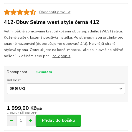
Ohodnotit produkt
412-Obuv Selma west style černá 412
Velmi pěkně zpracovaná kvalitní kožená obuv západního (WEST) stylu.
Kožený svršek, kožená podšívka i stélka. Po stranách jsou pružinky pro
snadné nazouvání (doporučujeme obouvací lžíci). Na vnější straně
stylová spona. Obuv užijete na koně, motorku, ale asi hlavně na běžné
nošení - k džínám sedí per...
celý popis
Dostupnost
Skladem
Velikost
1 999,00 Kč
/
pár
1 652,07 Kč
bez DPH
Přidat do košíku