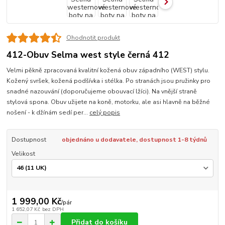
Ohodnotit produkt
412-Obuv Selma west style černá 412
Velmi pěkně zpracovaná kvalitní kožená obuv západního (WEST) stylu.
Kožený svršek, kožená podšívka i stélka. Po stranách jsou pružinky pro
snadné nazouvání (doporučujeme obouvací lžíci). Na vnější straně
stylová spona. Obuv užijete na koně, motorku, ale asi hlavně na běžné
nošení - k džínám sedí per...
celý popis
Dostupnost
objednáno u dodavatele, dostupnost 1-8 týdnů
Velikost
1 999,00 Kč
/
pár
1 652,07 Kč
bez DPH
Přidat do košíku