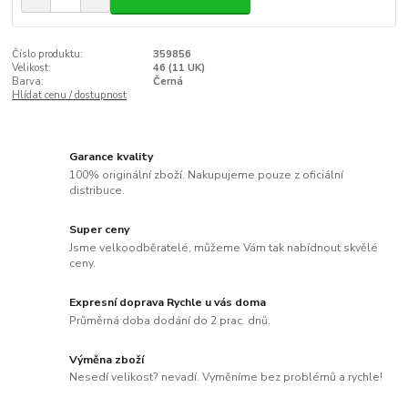
Číslo produktu:
359856
Velikost:
46 (11 UK)
Barva:
Černá
Hlídat cenu / dostupnost
Garance kvality
100% originální zboží. Nakupujeme pouze z oficiální
distribuce.
Super ceny
Jsme velkoodběratelé, můžeme Vám tak nabídnout skvělé
ceny.
Expresní doprava Rychle u vás doma
Průměrná doba dodání do 2 prac. dnů.
Výměna zboží
Nesedí velikost? nevadí. Vyměníme bez problémů a rychle!