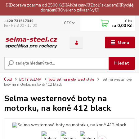
💥Doprava zdarma od 2500 Kč💥Akční ceny💥Zboží skladem💥Rychlé
doručení💥Ověřeno zákazníky💥
0
ks
+420 731517349
CZK
za
0,00 Kč
Po - Pá 8:00 - 15:00
Menu
Hledat
Úvod
BOTY SELMA
boty Selma moto, west style
Selma westernové
boty na motorku, na koně 412 black
Selma westernové boty na
motorku, na koně 412 black