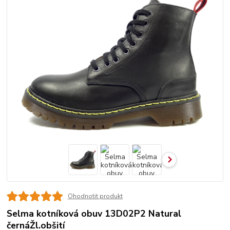
Ohodnotit produkt
Selma kotníková obuv 13D02P2 Natural
černáŽl.obšití