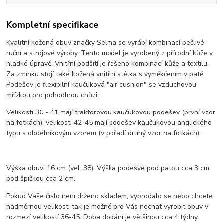
Kompletní specifikace
Kvalitní kožená obuv značky Selma se vyrábí kombinací pečlivé
ruční a strojové výroby. Tento model je vyrobený z přírodní kůže v
hladké úpravě. Vnitřní podšití je řešeno kombinací kůže a textilu.
Za zmínku stojí také kožená vnitřní stélka s vyměkčením v patě.
Podešev je flexibilní kaučuková "air cushion" se vzduchovou
mřížkou pro pohodlnou chůzi.
Velikosti 36 - 41 mají traktorovou kaučukovou podešev (první vzor
na fotkách), velikosti 42-45 mají podešev kaučukovou anglického
typu s obdélníkovým vzorem (v pořadí druhý vzor na fotkách).
Výška obuvi 16 cm (vel. 38). Výška podešve pod patou cca 3 cm,
pod špičkou cca 2 cm.
Pokud Vaše číslo není drženo skladem, vyprodalo se nebo chcete
nadměrnou velikost, tak je možné pro Vás nechat vyrobit obuv v
rozmezí velikostí 36-45. Doba dodání je většinou cca 4 týdny.