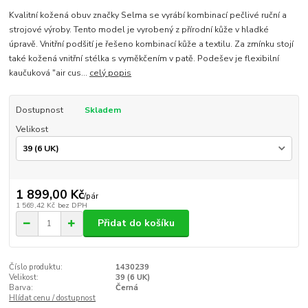
Kvalitní kožená obuv značky Selma se vyrábí kombinací pečlivé ruční a
strojové výroby. Tento model je vyrobený z přírodní kůže v hladké
úpravě. Vnitřní podšití je řešeno kombinací kůže a textilu. Za zmínku stojí
také kožená vnitřní stélka s vyměkčením v patě. Podešev je flexibilní
kaučuková "air cus...
celý popis
Dostupnost
Skladem
Velikost
1 899,00 Kč
/
pár
1 569,42 Kč
bez DPH
Přidat do košíku
Číslo produktu:
1430239
Velikost:
39 (6 UK)
Barva:
Černá
Hlídat cenu / dostupnost