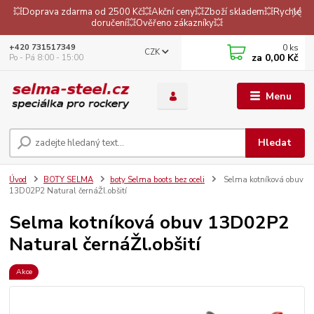
💥Doprava zdarma od 2500 Kč💥Akční ceny💥Zboží skladem💥Rychlé
doručení💥Ověřeno zákazníky💥
0
ks
+420 731517349
CZK
za
0,00 Kč
Po - Pá 8:00 - 15:00
Menu
Hledat
Úvod
BOTY SELMA
boty Selma boots bez oceli
Selma kotníková obuv
13D02P2 Natural černáŽl.obšití
Selma kotníková obuv 13D02P2
Natural černáŽl.obšití
Akce