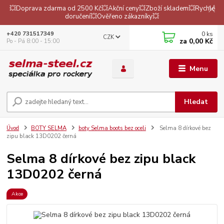
💥Doprava zdarma od 2500 Kč💥Akční ceny💥Zboží skladem💥Rychlé
doručení💥Ověřeno zákazníky💥
0
ks
+420 731517349
CZK
za
0,00 Kč
Po - Pá 8:00 - 15:00
Menu
Hledat
Úvod
BOTY SELMA
boty Selma boots bez oceli
Selma 8 dírkové bez
zipu black 13D0202 černá
Selma 8 dírkové bez zipu black
13D0202 černá
Akce