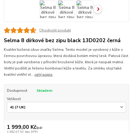
Ohodnotit produkt
Selma 8 dírkové bez zipu black 13D0202 černá
Kvalitní kožená obuv značky Selma. Tento model je vyrobený z kůže s
černou povrchovou úpravou, která dodává botám mírný lesk. Patová část
boty je pak vyrobena z přírodní broušené kůže, která je naopak matná.
Vnitřní podšití je řešeno kombinací kůže a textilu. Za zmínku stojí také
kvalitní vnitřní st...
celý popis
Dostupnost
Skladem
Velikost
1 999,00 Kč
/
pár
1 652,07 Kč
bez DPH