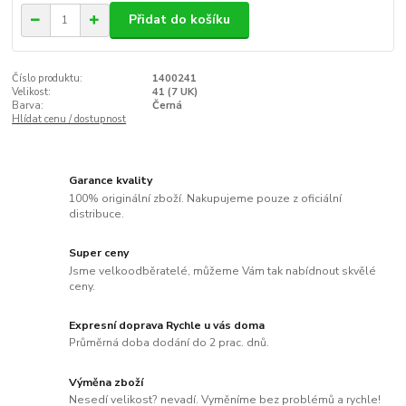
Přidat do košíku
Číslo produktu:
1400241
Velikost:
41 (7 UK)
Barva:
Černá
Hlídat cenu / dostupnost
Garance kvality
100% originální zboží. Nakupujeme pouze z oficiální
distribuce.
Super ceny
Jsme velkoodběratelé, můžeme Vám tak nabídnout skvělé
ceny.
Expresní doprava Rychle u vás doma
Průměrná doba dodání do 2 prac. dnů.
Výměna zboží
Nesedí velikost? nevadí. Vyměníme bez problémů a rychle!