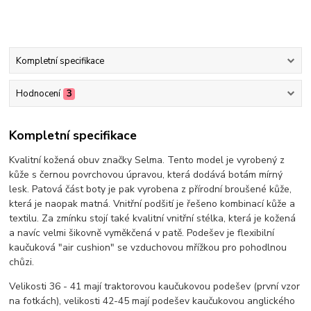
Kompletní specifikace
Hodnocení
3
Kompletní specifikace
Kvalitní kožená obuv značky Selma. Tento model je vyrobený z
kůže s černou povrchovou úpravou, která dodává botám mírný
lesk. Patová část boty je pak vyrobena z přírodní broušené kůže,
která je naopak matná. Vnitřní podšití je řešeno kombinací kůže a
textilu. Za zmínku stojí také kvalitní vnitřní stélka, která je kožená
a navíc velmi šikovně vyměkčená v patě. Podešev je flexibilní
kaučuková "air cushion" se vzduchovou mřížkou pro pohodlnou
chůzi.
Velikosti 36 - 41 mají traktorovou kaučukovou podešev (první vzor
na fotkách), velikosti 42-45 mají podešev kaučukovou anglického