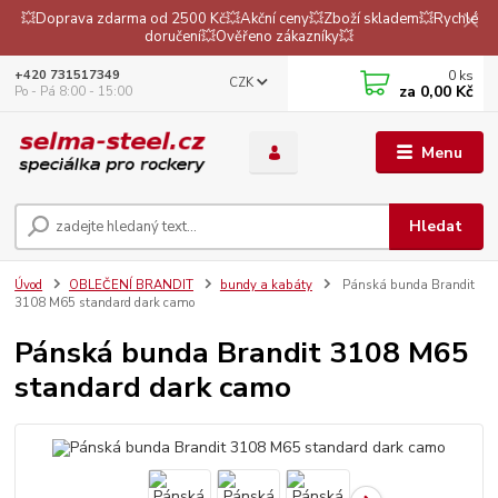
💥Doprava zdarma od 2500 Kč💥Akční ceny💥Zboží skladem💥Rychlé
doručení💥Ověřeno zákazníky💥
0
ks
+420 731517349
CZK
za
0,00 Kč
Po - Pá 8:00 - 15:00
Menu
Hledat
Úvod
OBLEČENÍ BRANDIT
bundy a kabáty
Pánská bunda Brandit
3108 M65 standard dark camo
Pánská bunda Brandit 3108 M65
standard dark camo