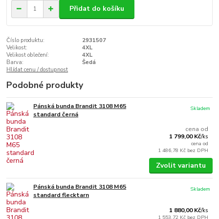
Přidat do košíku
Číslo produktu:
2931507
Velikost:
4XL
Velikost oblečení:
4XL
Barva:
Šedá
Hlídat cenu / dostupnost
Podobné produkty
Pánská bunda Brandit 3108 M65
Skladem
standard černá
cena od
1 799,00 Kč
/
ks
cena od
1 486,78 Kč
bez DPH
Zvolit variantu
Pánská bunda Brandit 3108 M65
Skladem
standard flecktarn
1 880,00 Kč
/
ks
1 553,72 Kč
bez DPH