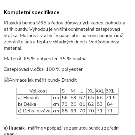
Kompletní specifikace
Klasická bunda M65 s řadou důmyslných kapes, pohodlný
střih bundy. Výhodou je vnitřní odnímatelná zateplovací
vložka. Možnost stažení v pase, ale i na konci bundy, čímž
zabráníte úniku tepla v chladných dnech. Voděodpudivý
materiál.
Materiál: 65 % polyester, 35 % bavlna.
Zateplovací vložka: 100 % polyester.
Velikost
S
M
L
XL
XXL
3XL
a) Hrudník
cm
56
59
62
65
68
71,5
b) Délka
cm
79
80
81
82
83
84
c) Délka rukávu
cm
68
69
70
70
71
71
a) Hrudník
- měříme v podpaží se zapnutou bundou z přední
strany.