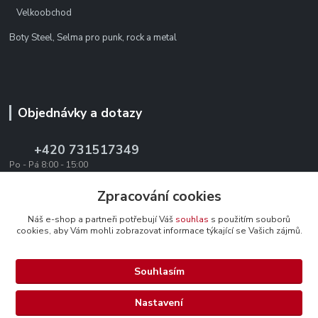
Velkoobchod
Boty Steel, Selma pro punk, rock a metal
Objednávky a dotazy
+420 731517349
Po - Pá 8:00 - 15:00
office@texevo.cz
Zpracování cookies
Náš e-shop a partneři potřebují Váš
souhlas
s použitím souborů
cookies, aby Vám mohli zobrazovat informace týkající se Vašich zájmů.
Souhlasím
Upravit sběr cookies.
Nastavení