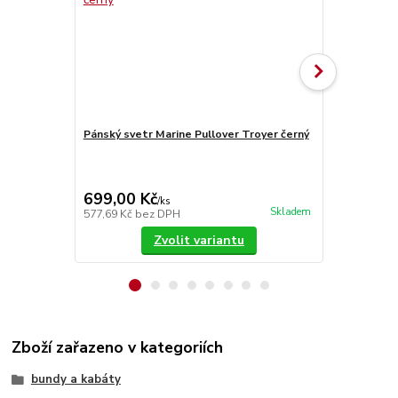
Pánský svetr Marine Pullover Troyer černý
Brandit krať
2003 04
699,00 Kč
1 190,00
/
ks
Skladem
577,69 Kč
bez DPH
983,47 Kč
be
Zvolit variantu
Zboží zařazeno v kategoriích
bundy a kabáty