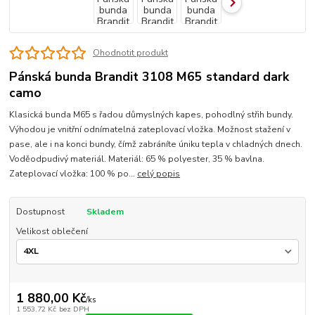
Ohodnotit produkt
Pánská bunda Brandit 3108 M65 standard dark
camo
Klasická bunda M65 s řadou důmyslných kapes, pohodlný střih bundy.
Výhodou je vnitřní odnímatelná zateplovací vložka. Možnost stažení v
pase, ale i na konci bundy, čímž zabráníte úniku tepla v chladných dnech.
Voděodpudivý materiál. Materiál: 65 % polyester, 35 % bavlna.
Zateplovací vložka: 100 % po...
celý popis
Dostupnost
Skladem
Velikost oblečení
1 880,00 Kč
/
ks
1 553,72 Kč
bez DPH