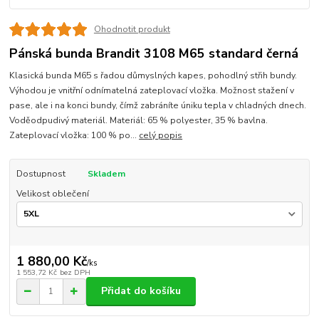
Ohodnotit produkt
Pánská bunda Brandit 3108 M65 standard černá
Klasická bunda M65 s řadou důmyslných kapes, pohodlný střih bundy.
Výhodou je vnitřní odnímatelná zateplovací vložka. Možnost stažení v
pase, ale i na konci bundy, čímž zabráníte úniku tepla v chladných dnech.
Voděodpudivý materiál. Materiál: 65 % polyester, 35 % bavlna.
Zateplovací vložka: 100 % po...
celý popis
Dostupnost
Skladem
Velikost oblečení
1 880,00 Kč
/
ks
1 553,72 Kč
bez DPH
Přidat do košíku