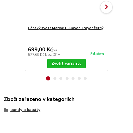
Pánský svetr Marine Pullover Troyer černý
Batoh Brand
8005 2
699,00 Kč
1 199,00
/
ks
Skladem
577,69 Kč
bez DPH
990,91 Kč
be
Zvolit variantu
Zboží zařazeno v kategoriích
bundy a kabáty