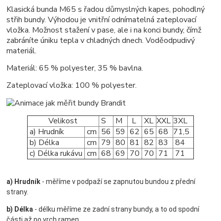
Klasická bunda M65 s řadou důmyslných kapes, pohodlný
střih bundy. Výhodou je vnitřní odnímatelná zateplovací
vložka. Možnost stažení v pase, ale i na konci bundy, čímž
zabráníte úniku tepla v chladných dnech. Voděodpudivý
materiál.
Materiál: 65 % polyester, 35 % bavlna.
Zateplovací vložka: 100 % polyester.
Velikost
S
M
L
XL
XXL
3XL
a) Hrudník
cm
56
59
62
65
68
71,5
b) Délka
cm
79
80
81
82
83
84
c) Délka rukávu
cm
68
69
70
70
71
71
a) Hrudník
- měříme v podpaží se zapnutou bundou z přední
strany.
b) Délka
- délku měříme ze zadní strany bundy, a to od spodní
části až po vrch ramen.