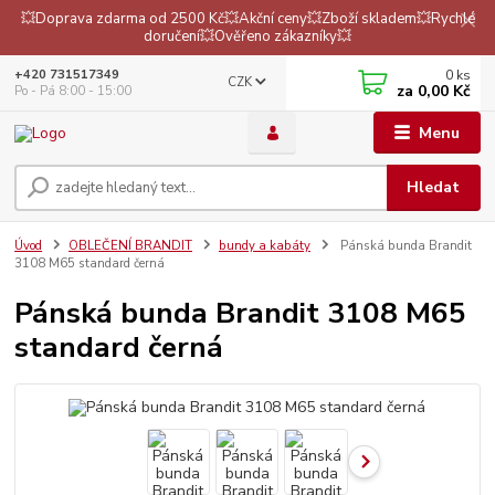
💥Doprava zdarma od 2500 Kč💥Akční ceny💥Zboží skladem💥Rychlé
doručení💥Ověřeno zákazníky💥
0
ks
+420 731517349
CZK
za
0,00 Kč
Po - Pá 8:00 - 15:00
Menu
Hledat
Úvod
OBLEČENÍ BRANDIT
bundy a kabáty
Pánská bunda Brandit
3108 M65 standard černá
Pánská bunda Brandit 3108 M65
standard černá