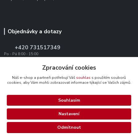
Objednávky a dotazy
+420 731517349
Po - Pá 8:00 - 15:00
office@texevo.cz
Zpracování cookies
Náš e-shop a partneři potřebují Váš
souhlas
s použitím souborů
cookies, aby Vám mohli zobrazovat informace týkající se Vašich zájmů.
Souhlasím
Upravit sběr cookies.
Nastavení
Selma-steel.cz - Všechna práva vyhrazena.