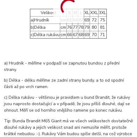
Velikost
S
M
L
XL
XXL
3XL
a)Hrudník
cm
61
64
67
69
72
75
b)Délka
cm
76
77
78
79
80
81
c)Délka rukávu
cm
66
67
68
69
70
71
a) Hrudník - měříme v podpaží se zapnutou bundou z přední
strany.
b) Délka - délku měříme ze zadní strany bundy, a to od spodní
části až po vrch ramen.
c) Délka rukávu - většinou je pravidlem u bund Brandit, že rukávy
jsou naprosto dostačující a v případě, že jsou příliš dlouhé, dají se
ohnout. Měří se od horního vnějšího ramene po konec rukávu.
Tip: Bunda Brandit M65 Giant má ve všech velikostech dostatečně
dlouhé rukávy a jejich velikost snad ani nemusíte měřit, protože
krátké nebudou :-). Rukávy Vám budou spíše delší, na což výrobce