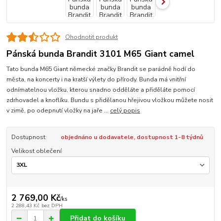
Ohodnotit produkt
Pánská bunda Brandit 3101 M65 Giant camel
Tato bunda M65 Giant německé značky Brandit se parádně hodí do
města, na koncerty i na kratší výlety do přírody. Bunda má vnitřní
odnímatelnou vložku, kterou snadno odděláte a přiděláte pomocí
zdrhovadel a knoflíku. Bundu s přidělanou hřejivou vložkou můžete nosit
v zimě, po odepnutí vložky na jaře ...
celý popis
Dostupnost
objednáno u dodavatele, dostupnost 1-8 týdnů
Velikost oblečení
2 769,00 Kč
/
ks
2 288,43 Kč
bez DPH
Přidat do košíku