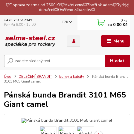
💥Doprava zdarma od 2500 Kč💥Akční ceny💥Zboží skladem💥Rychlé
doručení💥Ověřeno zákazníky💥
0
ks
+420 731517349
CZK
za
0,00 Kč
Po - Pá 8:00 - 15:00
Menu
Hledat
Úvod
OBLEČENÍ BRANDIT
bundy a kabáty
Pánská bunda Brandit
3101 M65 Giant camel
Pánská bunda Brandit 3101 M65
Giant camel