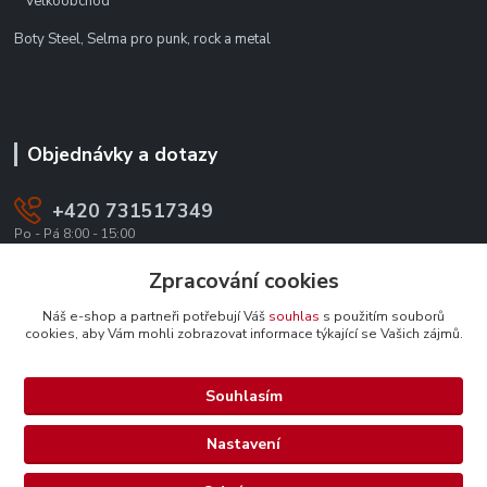
Velkoobchod
Boty Steel, Selma pro punk, rock a metal
Objednávky a dotazy
+420 731517349
Po - Pá 8:00 - 15:00
office@texevo.cz
Zpracování cookies
Náš e-shop a partneři potřebují Váš
souhlas
s použitím souborů
cookies, aby Vám mohli zobrazovat informace týkající se Vašich zájmů.
Souhlasím
Upravit sběr cookies.
Nastavení
Selma-steel.cz - Všechna práva vyhrazena.