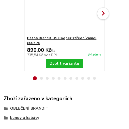
Batoh Brandit US Cooper střední camel
Batoh Brand
8007 70
70
890,00 Kč
1 399,00
/
ks
Skladem
735,54 Kč
bez DPH
1 156,20 Kč
Zvolit variantu
Zboží zařazeno v kategoriích
OBLEČENÍ BRANDIT
bundy a kabáty