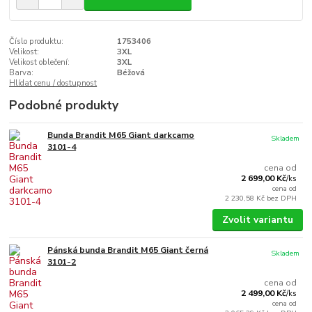
Číslo produktu:
1753406
Velikost:
3XL
Velikost oblečení:
3XL
Barva:
Béžová
Hlídat cenu / dostupnost
Podobné produkty
Bunda Brandit M65 Giant darkcamo
Skladem
3101-4
cena od
2 699,00 Kč
/
ks
cena od
2 230,58 Kč
bez DPH
Zvolit variantu
Pánská bunda Brandit M65 Giant černá
Skladem
3101-2
cena od
2 499,00 Kč
/
ks
cena od