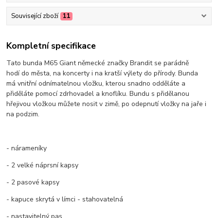
Související zboží
11
Kompletní specifikace
Tato bunda M65 Giant německé značky Brandit se parádně
hodí do města, na koncerty i na kratší výlety do přírody. Bunda
má vnitřní odnímatelnou vložku, kterou snadno odděláte a
přiděláte pomocí zdrhovadel a knoflíku. Bundu s přidělanou
hřejivou vložkou můžete nosit v zimě, po odepnutí vložky na jaře i
na podzim.
- nárameníky
- 2 velké náprsní kapsy
- 2 pasové kapsy
- kapuce skrytá v límci - stahovatelná
- nastavitelný pas