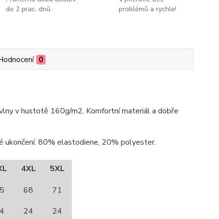
do 2 prac. dnů.
problémů a rychle!
Hodnocení
0
lny v hustotě 160g/m2. Komfortní materiál a dobře
cké ukončení: 80% elastodiene, 20% polyester.
XL
4XL
5XL
5
68
71
4
24
24