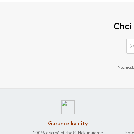
Chci 
Nezmeškej
Garance kvality
100% originální zboží. Nakupujeme
Jsme