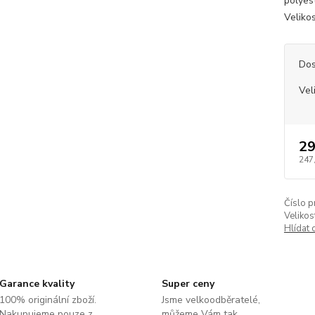
polyes
Veliko
Dos
Vel
29
247
Číslo p
Velikos
Hlídat 
Garance kvality
Super ceny
100% originální zboží.
Jsme velkoodběratelé,
Nakupujeme pouze z
můžeme Vám tak