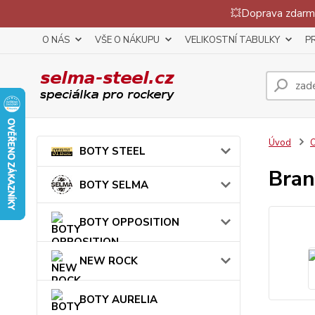
💥Doprava zdarma
O NÁS
VŠE O NÁKUPU
VELIKOSTNÍ TABULKY
P
Úvod
BOTY STEEL
Bran
BOTY SELMA
BOTY OPPOSITION
NEW ROCK
BOTY AURELIA