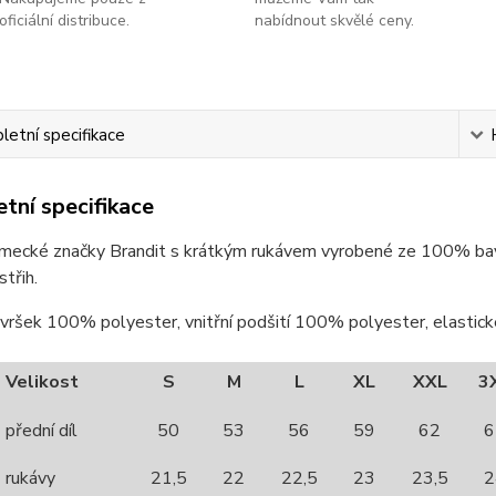
oficiální distribuce.
nabídnout skvělé ceny.
etní specifikace
tní specifikace
ěmecké značky Brandit s krátkým rukávem vyrobené ze 100% bav
střih.
svršek 100% polyester, vnitřní podšití 100% polyester, elasti
Velikost
S
M
L
XL
XXL
3
přední díl
50
53
56
59
62
6
rukávy
21,5
22
22,5
23
23,5
2