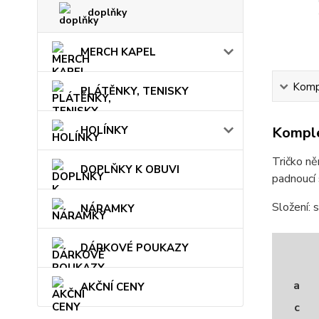
doplňky
MERCH KAPEL
Kompl
PLÁTĚNKY, TENISKY
HOLÍNKY
Komple
Tričko n
DOPLŇKY K OBUVI
padnoucí 
Složení: 
NÁRAMKY
DÁRKOVÉ POUKAZY
a
AKČNÍ CENY
c