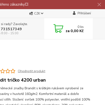
ěřeno zákazníky💥
Přihlášení
CZK
 si rady? Zavolejte.
0
ks
 731517349
za
0,00 Kč
á 8:00 - 15:00
Ohodnotit produkt
dit tričko 4200 urban
 německé značky Brandit s krátkým rukávem vyrobené ze
avlny v hustotě 160g/m2. Komfortní materiál a dobře
cí střih. Složení: svršek 100% polyester, vnitřní podšití 100%