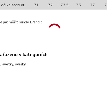
délka zadní díl
71
72
73,5
75
77
7
zařazeno v kategoriích
, svetry, svršky