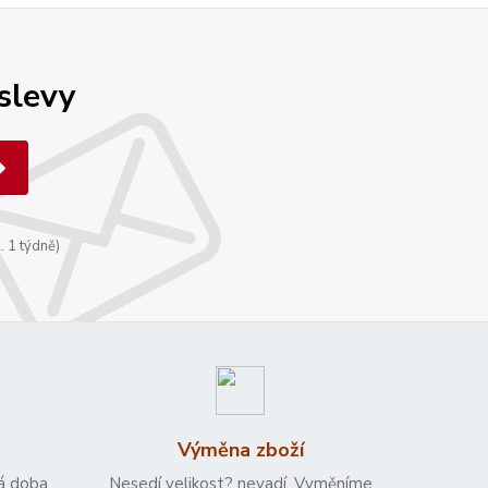
 slevy
. 1 týdně)
Výměna zboží
á doba
Nesedí velikost? nevadí. Vyměníme