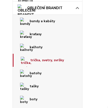
OBLEČENÍ BRANDIT
bundy a kabáty
kraťasy
kalhoty
trička, svetry, svršky
batohy
tašky
boty