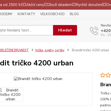
 od 2500 Kč💥Akční ceny💥Zboží skladem💥Rychlé doručení💥Ov
RODEJNY
KONTAKTY
VELKOOBCHOD
BLOG
Nevíte
Hledat
+420
Po - P
OBLEČENÍ BRANDIT
trička, svetry, svršky
Brandit tričko 4200 urban
dit tričko 4200 urban
Bran
Tričko
100% b
padnou