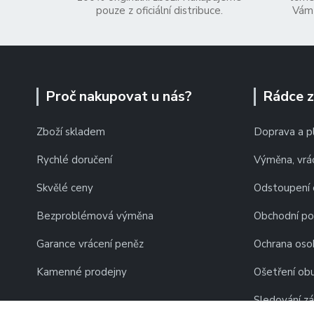
pouze z oficiální distribuce.
Vám 
Proč nakupovat u nás?
Rádce 
Zboží skladem
Doprava a p
Rychlé doručení
Výměna, vrác
Skvělé ceny
Odstoupení 
Bezproblémová výměna
Obchodní p
Garance vrácení peněz
Ochrana oso
Kamenné prodejny
Ošetření obu
Sledování zá