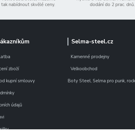
tak nabídnout skvělé ceny.
dodání do 2 prac. dnů.
zákazníkům
Selma-steel.cz
latba
Kamenné prodejny
ení zboží
Velkoobchod
od kupní smlouvy
Boty Steel, Selma pro punk, roc
odmínky
bních údajů
vi
silky