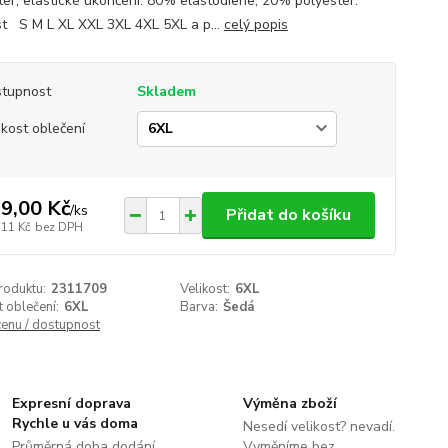
ter, elastické ukončení: 80% elastodiene, 20% polyester.
st S M L XL XXL 3XL 4XL 5XL a p...
celý popis
tupnost
Skladem
ikost oblečení
9,00 Kč
/
ks
Přidat do košíku
,11 Kč
bez DPH
roduktu:
2311709
Velikost:
6XL
t oblečení:
6XL
Barva:
Šedá
cenu / dostupnost
Expresní doprava
Výměna zboží
Rychle u vás doma
Nesedí velikost? nevadí.
Průměrná doba dodání
Vyměníme bez