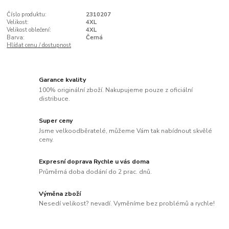
Číslo produktu:
2310207
Velikost:
4XL
Velikost oblečení:
4XL
Barva:
Černá
Hlídat cenu / dostupnost
Garance kvality
100% originální zboží. Nakupujeme pouze z oficiální
distribuce.
Super ceny
Jsme velkoodběratelé, můžeme Vám tak nabídnout skvělé
ceny.
Expresní doprava Rychle u vás doma
Průměrná doba dodání do 2 prac. dnů.
Výměna zboží
Nesedí velikost? nevadí. Vyměníme bez problémů a rychle!