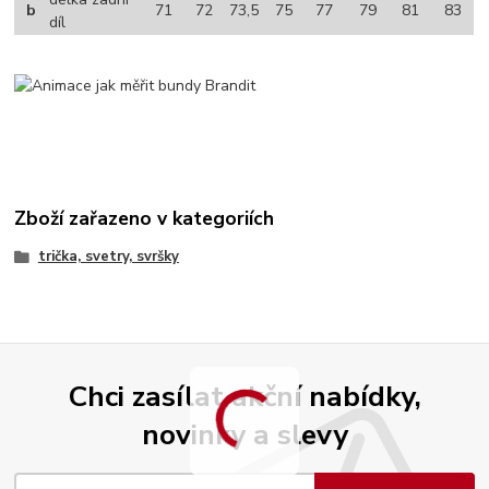
b
71
72
73,5
75
77
79
81
83
díl
Zboží zařazeno v kategoriích
trička, svetry, svršky
Chci zasílat akční nabídky,
novinky a slevy