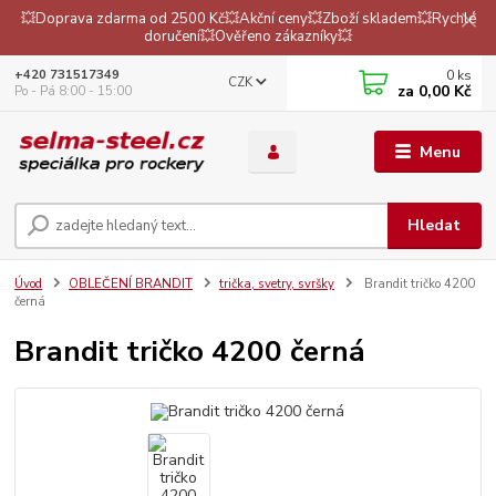
💥Doprava zdarma od 2500 Kč💥Akční ceny💥Zboží skladem💥Rychlé
doručení💥Ověřeno zákazníky💥
0
ks
+420 731517349
CZK
za
0,00 Kč
Po - Pá 8:00 - 15:00
Menu
Hledat
Úvod
OBLEČENÍ BRANDIT
trička, svetry, svršky
Brandit tričko 4200
černá
Brandit tričko 4200 černá