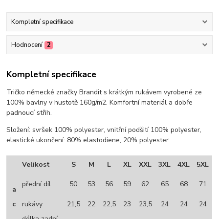
Kompletní specifikace
Hodnocení
2
Kompletní specifikace
Tričko německé značky Brandit s krátkým rukávem vyrobené ze
100% bavlny v hustotě 160g/m2. Komfortní materiál a dobře
padnoucí střih.
Složení: svršek 100% polyester, vnitřní podšití 100% polyester,
elastické ukončení: 80% elastodiene, 20% polyester.
Velikost
S
M
L
XL
XXL
3XL
4XL
5XL
přední díl
50
53
56
59
62
65
68
71
a
c
rukávy
21,5
22
22,5
23
23,5
24
24
24
délka zadní