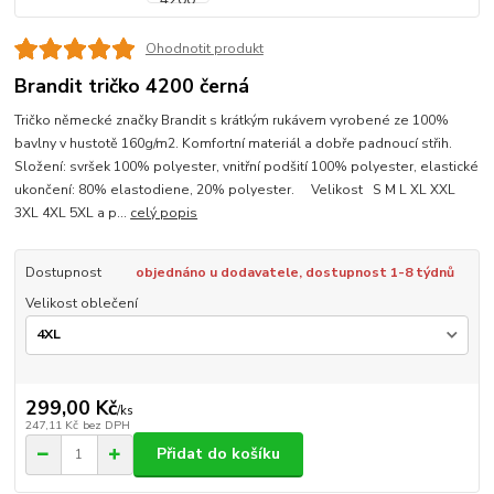
Ohodnotit produkt
Brandit tričko 4200 černá
Tričko německé značky Brandit s krátkým rukávem vyrobené ze 100%
bavlny v hustotě 160g/m2. Komfortní materiál a dobře padnoucí střih.
Složení: svršek 100% polyester, vnitřní podšití 100% polyester, elastické
ukončení: 80% elastodiene, 20% polyester. Velikost S M L XL XXL
3XL 4XL 5XL a p...
celý popis
Dostupnost
objednáno u dodavatele, dostupnost 1-8 týdnů
Velikost oblečení
299,00 Kč
/
ks
247,11 Kč
bez DPH
Přidat do košíku