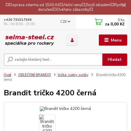
💥Doprava zdarma od 2500 Kč💥Akční ceny💥Zboží skladem💥Rychlé
doručení💥Ověřeno zákazníky💥
0
ks
+420 731517349
CZK
za
0,00 Kč
Po - Pá 8:00 - 15:00
Menu
Hledat
Úvod
OBLEČENÍ BRANDIT
trička, svetry, svršky
Brandit tričko 4200
černá
Brandit tričko 4200 černá