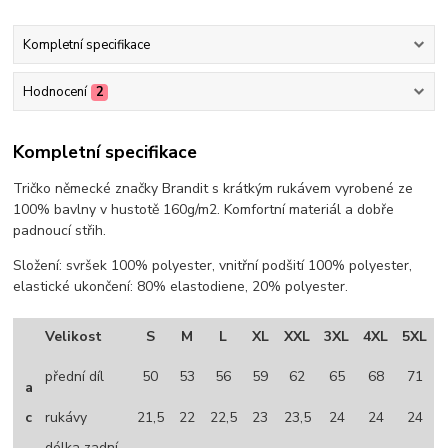
Kompletní specifikace
Hodnocení
2
Kompletní specifikace
Tričko německé značky Brandit s krátkým rukávem vyrobené ze
100% bavlny v hustotě 160g/m2. Komfortní materiál a dobře
padnoucí střih.
Složení: svršek 100% polyester, vnitřní podšití 100% polyester,
elastické ukončení: 80% elastodiene, 20% polyester.
Velikost
S
M
L
XL
XXL
3XL
4XL
5XL
přední díl
50
53
56
59
62
65
68
71
a
c
rukávy
21,5
22
22,5
23
23,5
24
24
24
délka zadní