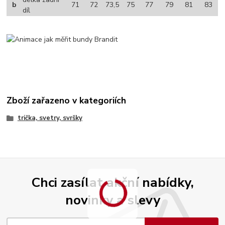
b
71
72
73,5
75
77
79
81
83
díl
Zboží zařazeno v kategoriích
trička, svetry, svršky
Chci zasílat akční nabídky,
novinky a slevy