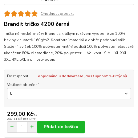
Ohodnotit produkt
Brandit tričko 4200 černá
Tričko německé značky Brandit s krátkým rukávem vyrobené ze 100%
bavlny v hustotě 160g/m2. Komfortní materiál a dobře padnoucí střih.
Složení: svršek 100% polyester, vnitřní podšití 100% polyester, elastické
ukončení: 80% elastodiene, 20% polyester. Velikost S M L XL XXL
3XL 4XL 5XL a p...
celý popis
Dostupnost
objednáno u dodavatele, dostupnost 1-8 týdnů
Velikost oblečení
299,00 Kč
/
ks
247,11 Kč
bez DPH
Přidat do košíku