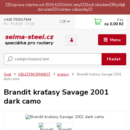
💥Doprava zdarma od 2500 Kč💥Akční ceny💥Zboží skladem💥Rychlé
doručení💥Ověřeno zákazníky💥
0
ks
+420 731517349
CZK
za
0,00 Kč
Po - Pá 8:00 - 15:00
Menu
Hledat
Úvod
OBLEČENÍ BRANDIT
kraťasy
Brandit kraťasy Savage 2001
dark camo
Brandit kraťasy Savage 2001
dark camo