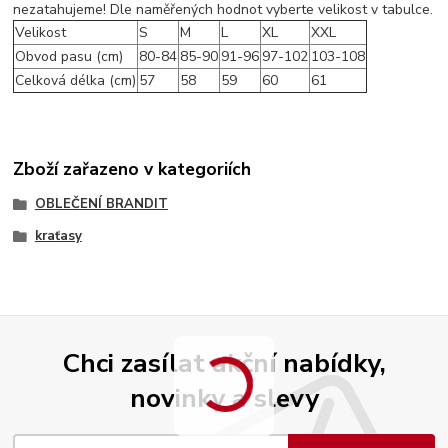
nezatahujeme! Dle naměřených hodnot vyberte velikost v tabulce.
Velikost
S
M
L
XL
XXL
Obvod pasu (cm)
80-84
85-90
91-96
97-102
103-108
Celková délka (cm)
57
58
59
60
61
Zboží zařazeno v kategoriích
OBLEČENÍ BRANDIT
kraťasy
Chci zasílat akční nabídky,
novinky a slevy