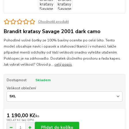
Ohodnotit produkt
Brandit kraťasy Savage 2001 dark camo
Pohodlné volné šortky ze 100% bavlny oceníte po celé léto. Tento
model obsahuje navíc i opasek a stahovací tkanici i v nohavici, takže
případné menší odchylky od Vaší velikosti snadno vyřešíte utažením.
Poklopec je na zdrhovadlo. Dostatek úložného prostoru a řada kapes.
Jak vybrat velikost? Obvod p...
celý popis
Dostupnost
Skladem
Velikost oblečení
1 190,00 Kč
/
ks
983,47 Kč
bez DPH
Přidat do košíku