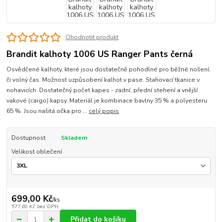
Ohodnotit produkt
Brandit kalhoty 1006 US Ranger Pants černá
Osvědčené kalhoty, které jsou dostatečně pohodlné pro běžné nošení,
či volný čas. Možnost uzpůsobení kalhot v pase. Stahovací tkanice v
nohavicích. Dostatečný počet kapes - zadní, přední stehení a vnější
vakové (cargo) kapsy. Materiál je kombinace bavlny 35 % a polyesteru
65 %. Jsou našitá očka pro ...
celý popis
Dostupnost
Skladem
Velikost oblečení
699,00 Kč
/
ks
577,69 Kč
bez DPH
Přidat do košíku