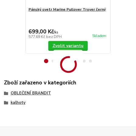
Pánský svetr Marine Pullover Troyer černý
Brandit bun
699,00 Kč
1 299,00
/
ks
Skladem
577,69 Kč
bez DPH
1 073,55 Kč
Zvolit variantu
Zboží zařazeno v kategoriích
OBLEČENÍ BRANDIT
kalhoty