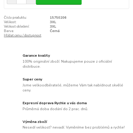
Číslo produktu:
15750206
Velikost:
3XL
Velikost oblečení:
3XL
Barva:
Černá
Hlídat cenu / dostupnost
Garance kvality
100% originální zboží. Nakupujeme pouze z oficiální
distribuce.
Super ceny
Jsme velkoodběratelé, můžeme Vám tak nabídnout skvělé
ceny.
Expresní doprava Rychle u vás doma
Průměrná doba dodání do 2 prac. dnů.
Výměna zboží
Nesedí velikost? nevadí. Vyměníme bez problémů a rychle!