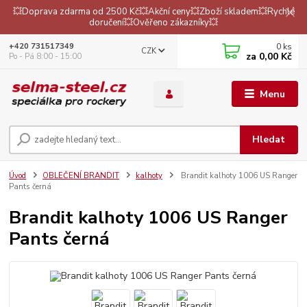
💥Doprava zdarma od 2500 Kč💥Akční ceny💥Zboží skladem💥Rychlé
doručení💥Ověřeno zákazníky💥
0
ks
+420 731517349
CZK
za
0,00 Kč
Po - Pá 8:00 - 15:00
Menu
Hledat
Úvod
OBLEČENÍ BRANDIT
kalhoty
Brandit kalhoty 1006 US Ranger
Pants černá
Brandit kalhoty 1006 US Ranger
Pants černá