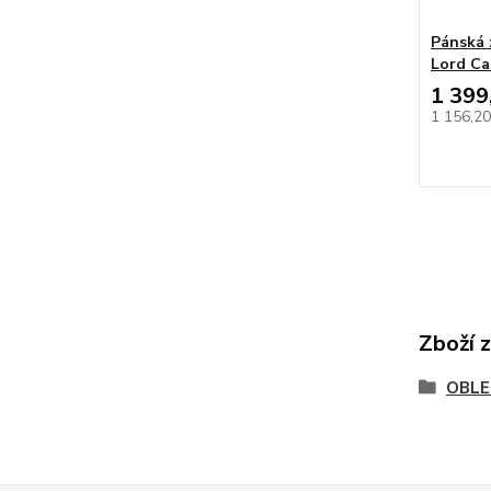
Pánská 
Lord Ca
1 399
1 156,2
Zboží 
OBLE