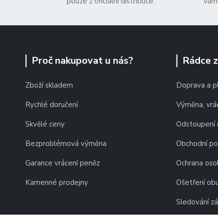
pouze z oficiální distribuce.
Vám 
Proč nakupovat u nás?
Rádce 
Zboží skladem
Doprava a p
Rychlé doručení
Výměna, vrác
Skvělé ceny
Odstoupení 
Bezproblémová výměna
Obchodní p
Garance vrácení peněz
Ochrana oso
Kamenné prodejny
Ošetření obu
Sledování zá