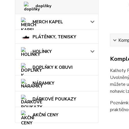
doplňky
MERCH KAPEL
PLÁTĚNKY, TENISKY
Kompl
HOLÍNKY
Komple
DOPLŇKY K OBUVI
Kalhoty P
Uvolněný 
NÁRAMKY
můžete up
nohavic l
DÁRKOVÉ POUKAZY
Poznámka:
praktičnos
AKČNÍ CENY