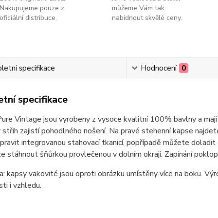
Nakupujeme pouze z
můžeme Vám tak
oficiální distribuce.
nabídnout skvělé ceny.
etní specifikace
Hodnocení
0
tní specifikace
ure Vintage jsou vyrobeny z vysoce kvalitní 100% bavlny a mají 
střih zajistí pohodlného nošení. Na pravé stehenní kapse najde
ravit integrovanou stahovací tkanicí, popřípadě můžete doladit
ze stáhnout šňůrkou provlečenou v dolním okraji. Zapínání poklopc
 kapsy vakovité jsou oproti obrázku umístěny více na boku. Výr
ti i vzhledu.