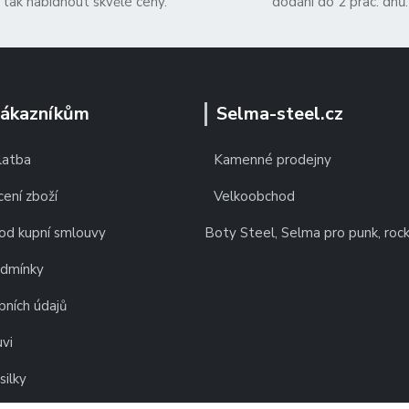
tak nabídnout skvělé ceny.
dodání do 2 prac. dnů.
zákazníkům
Selma-steel.cz
latba
Kamenné prodejny
ení zboží
Velkoobchod
od kupní smlouvy
Boty Steel, Selma pro punk, roc
odmínky
bních údajů
vi
silky