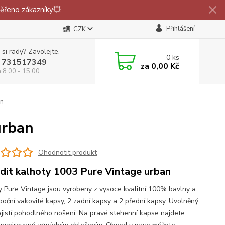
ěřeno zákazníky💥
Přihlášení
CZK
 si rady? Zavolejte.
0
ks
 731517349
za
0,00 Kč
á 8:00 - 15:00
an
urban
Ohodnotit produkt
dit kalhoty 1003 Pure Vintage urban
y Pure Vintage jsou vyrobeny z vysoce kvalitní 100% bavlny a
 boční vakovité kapsy, 2 zadní kapsy a 2 přední kapsy. Uvolněný
zajistí pohodlného nošení. Na pravé stehenní kapse najdete