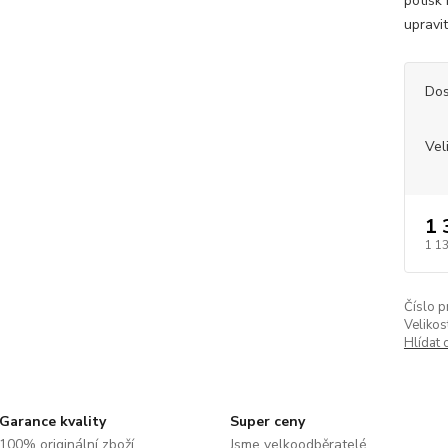
potisk
upravit
Dos
Vel
1 
1 1
Číslo p
Velikos
Hlídat 
Garance kvality
Super ceny
100% originální zboží.
Jsme velkoodběratelé,