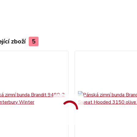
jící zboží
5