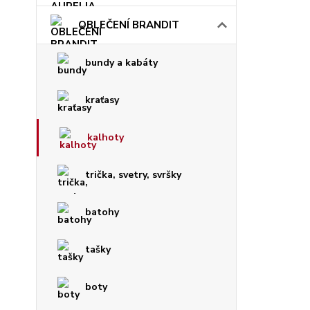
OBLEČENÍ BRANDIT
bundy a kabáty
kraťasy
kalhoty
trička, svetry, svršky
batohy
tašky
boty