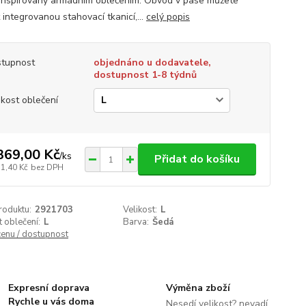
 inspirovaný armádním oblečením. Obvod v pase můžete
 integrovanou stahovací tkanicí,...
celý popis
tupnost
objednáno u dodavatele,
dostupnost 1-8 týdnů
ikost oblečení
369,00 Kč
/
ks
Přidat do košíku
31,40 Kč
bez DPH
roduktu:
2921703
Velikost:
L
t oblečení:
L
Barva:
Šedá
cenu / dostupnost
Expresní doprava
Výměna zboží
Rychle u vás doma
Nesedí velikost? nevadí.