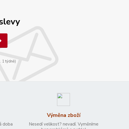
 slevy
. 1 týdně)
Výměna zboží
á doba
Nesedí velikost? nevadí. Vyměníme