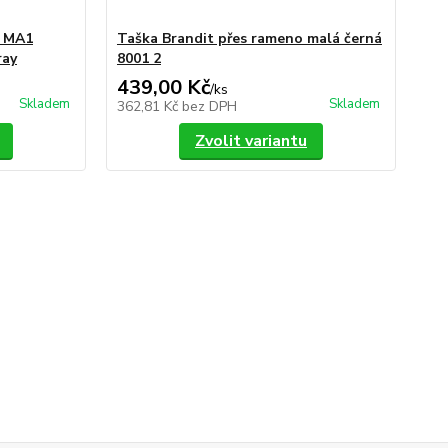
t MA1
Taška Brandit přes rameno malá černá
Ta
ray
8001 2
80
439,00 Kč
68
/
ks
Skladem
Skladem
362,81 Kč
bez DPH
56
Zvolit variantu