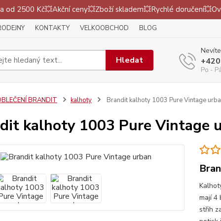
 od 2500 Kč💥Akční ceny💥Zboží skladem💥Rychlé doručení💥Ov
RODEJNY
KONTAKTY
VELKOOBCHOD
BLOG
Nevíte
Hledat
+420
Po - P
OBLEČENÍ BRANDIT
kalhoty
Brandit kalhoty 1003 Pure Vintage urb
dit kalhoty 1003 Pure Vintage 
Bran
Kalhot
mají 4
střih 