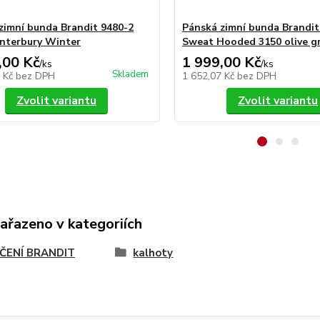
zimní bunda Brandit 9480-2
Pánská zimní bunda Brandi
nterbury Winter
Sweat Hooded 3150 olive g
,00 Kč
1 999,00 Kč
/
ks
/
ks
Skladem
0 Kč
bez DPH
1 652,07 Kč
bez DPH
Zvolit variantu
Zvolit variantu
zařazeno v kategoriích
ČENÍ BRANDIT
kalhoty