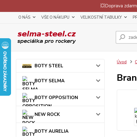
💥Doprava zdarma
O NÁS
VŠE O NÁKUPU
VELIKOSTNÍ TABULKY
P
Úvod
BOTY STEEL
Bran
BOTY SELMA
BOTY OPPOSITION
NEW ROCK
BOTY AURELIA