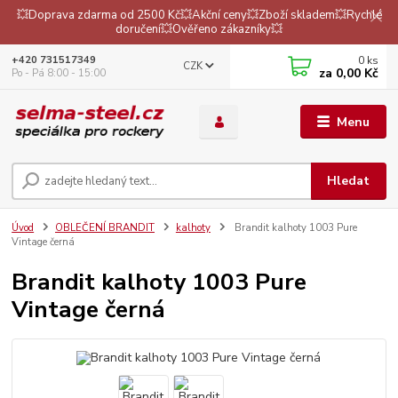
💥Doprava zdarma od 2500 Kč💥Akční ceny💥Zboží skladem💥Rychlé
doručení💥Ověřeno zákazníky💥
0
ks
+420 731517349
CZK
za
0,00 Kč
Po - Pá 8:00 - 15:00
Menu
Hledat
Úvod
OBLEČENÍ BRANDIT
kalhoty
Brandit kalhoty 1003 Pure
Vintage černá
Brandit kalhoty 1003 Pure
Vintage černá