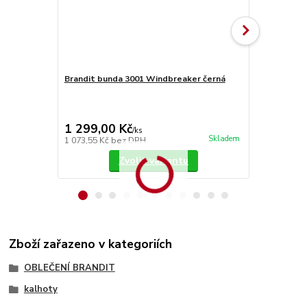
Brandit bunda 3001 Windbreaker černá
Bunda Brand
zipem černá
1 299,00 Kč
1 399,00
/
ks
Skladem
1 073,55 Kč
bez DPH
1 156,20 Kč
Zvolit variantu
Zboží zařazeno v kategoriích
OBLEČENÍ BRANDIT
kalhoty