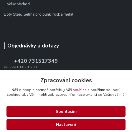
Velkoobchod
Boty Steel, Selma pro punk, rock a metal
Objednávky a dotazy
+420 731517349
Po - Pá 8:00 - 15:00
office@texevo.cz
Zpracování cookies
Náš e-shop a partneři potřebují Váš
souhlas
s použitím souborů
cookies, aby Vám mohli zobrazovat informace týkající se Vašich zájmů.
Souhlasím
Upravit sběr cookies.
Nastavení