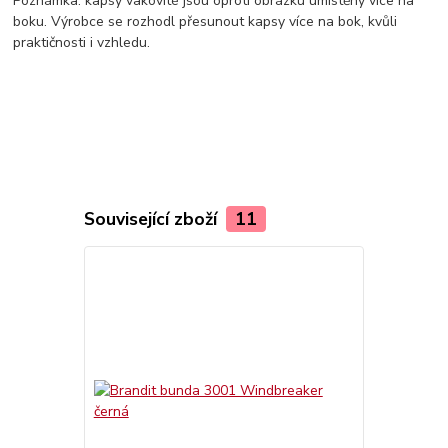
Poznámka: kapsy vakovité jsou oproti obrázku umístěny více na
boku. Výrobce se rozhodl přesunout kapsy více na bok, kvůli
praktičnosti i vzhledu.
Související zboží
11