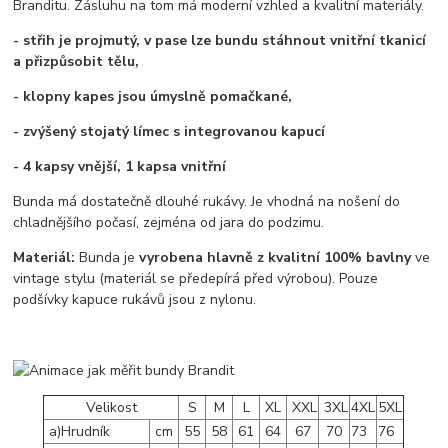
Branditu. Zásluhu na tom má moderní vzhled a kvalitní materiály.
- střih je projmutý, v pase lze bundu stáhnout vnitřní tkanicí
a přizpůsobit tělu,
- klopny kapes jsou úmyslně pomačkané,
- zvýšený stojatý límec s integrovanou kapucí
- 4 kapsy vnější, 1 kapsa vnitřní
Bunda má dostatečně dlouhé rukávy. Je vhodná na nošení do
chladnějšího počasí, zejména od jara do podzimu.
Materiál:
Bunda je
vyrobena hlavně z kvalitní 100% bavlny
ve
vintage stylu (materiál se předepírá před výrobou). Pouze
podšívky kapuce rukávů jsou z nylonu.
Velikost
S
M
L
XL
XXL
3XL
4XL
5XL
a)Hrudník
cm
55
58
61
64
67
70
73
76