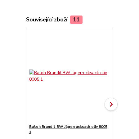
Související zboží
11
Batoh Brandit BW Jägerrucksack oliv 8005
Batoh Brand
1