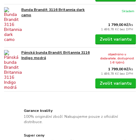
Bunda Brandit 3116 Britannia dark
Skladem
camo
1 799,00 Kč
/
ks
1 486,78 Kč
bez DPH
Zvolit variantu
Pánská bunda Brandit Britannia 3116
objednáno u
Indigo modrá
dodavatele, dostupnost
1-8 týdnů
1 799,00 Kč
/
ks
1 486,78 Kč
bez DPH
Zvolit variantu
Garance kvality
100% originální zboží. Nakupujeme pouze z oficiální
distribuce.
Super ceny