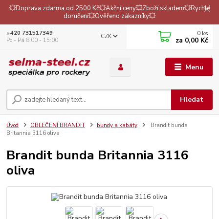
💥Doprava zdarma od 2500 Kč💥Akční ceny💥Zboží skladem💥Rychlé
doručení💥Ověřeno zákazníky💥
0
ks
+420 731517349
CZK
za
0,00 Kč
Po - Pá 8:00 - 15:00
Menu
Hledat
Úvod
OBLEČENÍ BRANDIT
bundy a kabáty
Brandit bunda
Britannia 3116 oliva
Brandit bunda Britannia 3116
oliva