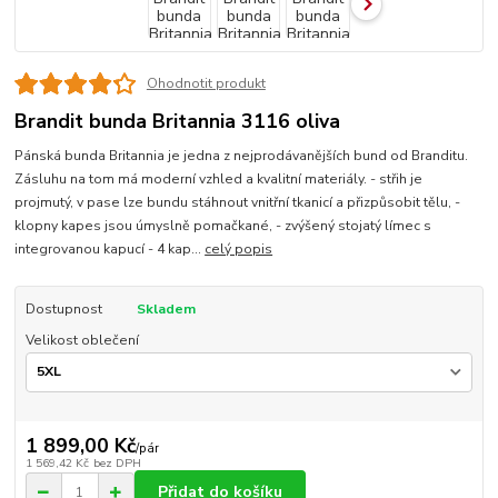
Ohodnotit produkt
Brandit bunda Britannia 3116 oliva
Pánská bunda Britannia je jedna z nejprodávanějších bund od Branditu.
Zásluhu na tom má moderní vzhled a kvalitní materiály. - střih je
projmutý, v pase lze bundu stáhnout vnitřní tkanicí a přizpůsobit tělu, -
klopny kapes jsou úmyslně pomačkané, - zvýšený stojatý límec s
integrovanou kapucí - 4 kap...
celý popis
Dostupnost
Skladem
Velikost oblečení
1 899,00 Kč
/
pár
1 569,42 Kč
bez DPH
Přidat do košíku