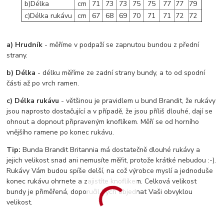
b)Délka
cm
71
73
73
75
75
77
77
79
c)Délka rukávu
cm
67
68
69
70
71
71
72
72
a) Hrudník
- měříme v podpaží se zapnutou bundou z přední
strany.
b) Délka
- délku měříme ze zadní strany bundy, a to od spodní
části až po vrch ramen.
c) Délka rukávu
- většinou je pravidlem u bund Brandit, že rukávy
jsou naprosto dostačující a v případě, že jsou příliš dlouhé, dají se
ohnout a dopnout připraveným knoflíkem. Měří se od horního
vnějšího ramene po konec rukávu.
Tip:
Bunda Brandit Britannia má dostatečně dlouhé rukávy a
jejich velikost snad ani nemusíte měřit, protože krátké nebudou :-).
Rukávy Vám budou spíše delší, na což výrobce myslí a jednoduše
konec rukávu ohrnete a zajistíte knoflíkem. Celková velikost
bundy je přiměřená, doporučil bych objednat Vaši obvyklou
velikost.