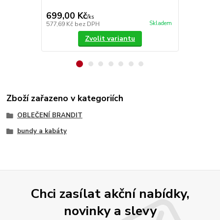
699,00 Kč
1 199,00
/
ks
Skladem
577,69 Kč
bez DPH
990,91 Kč
be
Zvolit variantu
Zboží zařazeno v kategoriích
OBLEČENÍ BRANDIT
bundy a kabáty
Chci zasílat akční nabídky,
novinky a slevy