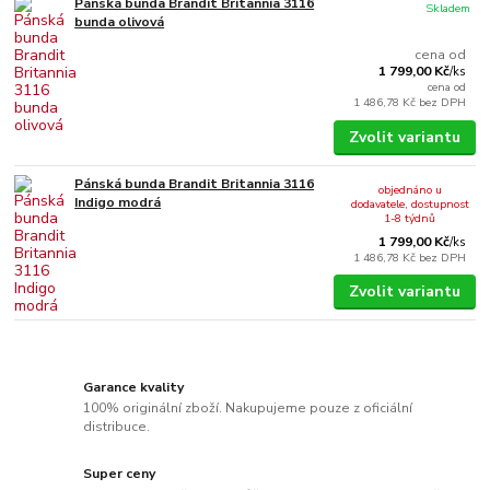
Pánská bunda Brandit Britannia 3116
Skladem
bunda olivová
cena od
1 799,00 Kč
/
ks
cena od
1 486,78 Kč
bez DPH
Zvolit variantu
Pánská bunda Brandit Britannia 3116
objednáno u
Indigo modrá
dodavatele, dostupnost
1-8 týdnů
1 799,00 Kč
/
ks
1 486,78 Kč
bez DPH
Zvolit variantu
Garance kvality
100% originální zboží. Nakupujeme pouze z oficiální
distribuce.
Super ceny