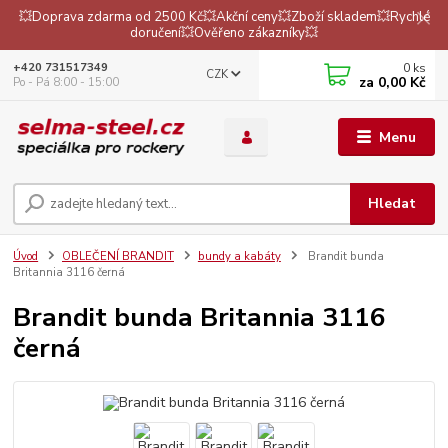
💥Doprava zdarma od 2500 Kč💥Akční ceny💥Zboží skladem💥Rychlé
doručení💥Ověřeno zákazníky💥
0
ks
+420 731517349
CZK
za
0,00 Kč
Po - Pá 8:00 - 15:00
Menu
Hledat
Úvod
OBLEČENÍ BRANDIT
bundy a kabáty
Brandit bunda
Britannia 3116 černá
Brandit bunda Britannia 3116
černá