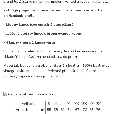
Branditu. Zásluhu na tom má moderní vzhled a kvalitní materiály.
- střih je projmutý, v pase lze bundu stáhnout vnitřní tkanicí
a přizpůsobit tělu,
- klopny kapes jsou úmyslně pomačkané,
- zvýšený stojatý límec s integrovanou kapucí
- 4 kapsy vnější, 1 kapsa vnitřní
Bunda má dostatečně dlouhé rukávy. Je vhodná na nošení do
chladnějšího počasí, zejména od jara do podzimu.
Materiál:
Bunda je
vyrobena hlavně z kvalitní 100% bavlny
ve
vintage stylu (materiál se předepírá před výrobou). Pouze
podšívky kapuce rukávů jsou z nylonu.
Velikost
S
M
L
XL
XXL
3XL
4XL
5XL
a)Hrudník
cm
55
58
61
64
67
70
73
76