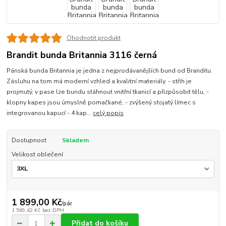
Ohodnotit produkt
Brandit bunda Britannia 3116 černá
Pánská bunda Britannia je jedna z nejprodávanějších bund od Branditu.
Zásluhu na tom má moderní vzhled a kvalitní materiály. - střih je
projmutý, v pase lze bundu stáhnout vnitřní tkanicí a přizpůsobit tělu, -
klopny kapes jsou úmyslně pomačkané, - zvýšený stojatý límec s
integrovanou kapucí - 4 kap...
celý popis
Dostupnost
Skladem
Velikost oblečení
1 899,00 Kč
/
pár
1 569,42 Kč
bez DPH
Přidat do košíku