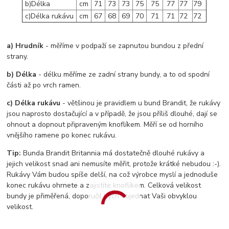
b)Délka
cm
71
73
73
75
75
77
77
79
c)Délka rukávu
cm
67
68
69
70
71
71
72
72
a) Hrudník
- měříme v podpaží se zapnutou bundou z přední
strany.
b) Délka
- délku měříme ze zadní strany bundy, a to od spodní
části až po vrch ramen.
c) Délka rukávu
- většinou je pravidlem u bund Brandit, že rukávy
jsou naprosto dostačující a v případě, že jsou příliš dlouhé, dají se
ohnout a dopnout připraveným knoflíkem. Měří se od horního
vnějšího ramene po konec rukávu.
Tip:
Bunda Brandit Britannia má dostatečně dlouhé rukávy a
jejich velikost snad ani nemusíte měřit, protože krátké nebudou :-).
Rukávy Vám budou spíše delší, na což výrobce myslí a jednoduše
konec rukávu ohrnete a zajistíte knoflíkem. Celková velikost
bundy je přiměřená, doporučil bych objednat Vaši obvyklou
velikost.