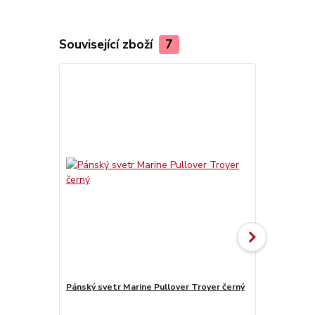
Související zboží
7
Pánský svetr Marine Pullover Troyer černý
Batoh Brand
8005 2