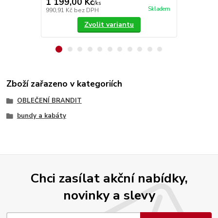
1 199,00 Kč
1 279,00
/
ks
Skladem
990,91 Kč
bez DPH
1 057,02 Kč
Zvolit variantu
Zboží zařazeno v kategoriích
OBLEČENÍ BRANDIT
bundy a kabáty
Chci zasílat akční nabídky,
novinky a slevy