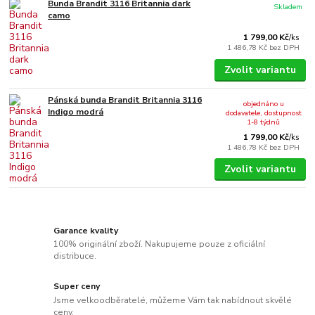
Bunda Brandit 3116 Britannia dark
Skladem
camo
1 799,00 Kč
/
ks
1 486,78 Kč
bez DPH
Zvolit variantu
Pánská bunda Brandit Britannia 3116
objednáno u
Indigo modrá
dodavatele, dostupnost
1-8 týdnů
1 799,00 Kč
/
ks
1 486,78 Kč
bez DPH
Zvolit variantu
Garance kvality
100% originální zboží. Nakupujeme pouze z oficiální
distribuce.
Super ceny
Jsme velkoodběratelé, můžeme Vám tak nabídnout skvělé
ceny.