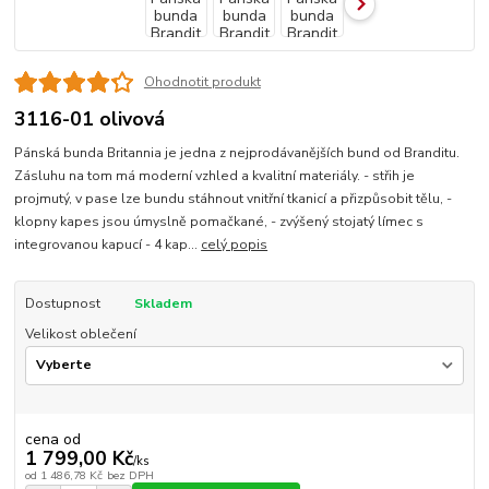
Ohodnotit produkt
3116-01 olivová
Pánská bunda Britannia je jedna z nejprodávanějších bund od Branditu.
Zásluhu na tom má moderní vzhled a kvalitní materiály. - střih je
projmutý, v pase lze bundu stáhnout vnitřní tkanicí a přizpůsobit tělu, -
klopny kapes jsou úmyslně pomačkané, - zvýšený stojatý límec s
integrovanou kapucí - 4 kap...
celý popis
Dostupnost
Skladem
Velikost oblečení
cena od
1 799,00 Kč
/
ks
od
1 486,78 Kč
bez DPH