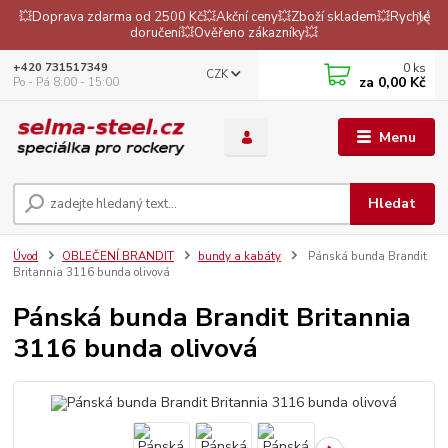
💥Doprava zdarma od 2500 Kč💥Akční ceny💥Zboží skladem💥Rychlé
doručení💥Ověřeno zákazníky💥
0
ks
+420 731517349
CZK
za
0,00 Kč
Po - Pá 8:00 - 15:00
Menu
Hledat
Úvod
OBLEČENÍ BRANDIT
bundy a kabáty
Pánská bunda Brandit
Britannia 3116 bunda olivová
Pánská bunda Brandit Britannia
3116 bunda olivová