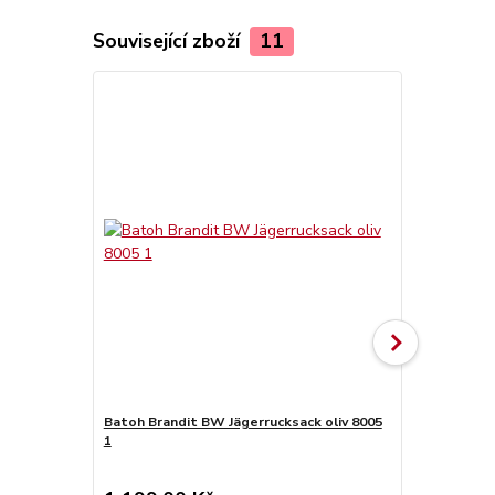
Související zboží
11
Batoh Brandit BW Jägerrucksack oliv 8005
Batoh Brand
1