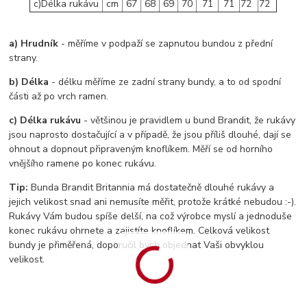
c)Délka rukávu
cm
67
68
69
70
71
71
72
72
a) Hrudník
- měříme v podpaží se zapnutou bundou z přední
strany.
b) Délka
- délku měříme ze zadní strany bundy, a to od spodní
části až po vrch ramen.
c) Délka rukávu
- většinou je pravidlem u bund Brandit, že rukávy
jsou naprosto dostačující a v případě, že jsou příliš dlouhé, dají se
ohnout a dopnout připraveným knoflíkem. Měří se od horního
vnějšího ramene po konec rukávu.
Tip:
Bunda Brandit Britannia má dostatečně dlouhé rukávy a
jejich velikost snad ani nemusíte měřit, protože krátké nebudou :-).
Rukávy Vám budou spíše delší, na což výrobce myslí a jednoduše
konec rukávu ohrnete a zajistíte knoflíkem. Celková velikost
bundy je přiměřená, doporučil bych objednat Vaši obvyklou
velikost.