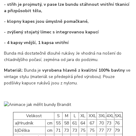
- střih je projmutý, v pase lze bundu stáhnout vnitřní tkanicí
a přizpůsobit tělu,
- klopny kapes jsou úmyslně pomačkané,
- zvýšený stojatý límec s integrovanou kapucí
- 4 kapsy vnější, 1 kapsa vnitřní
Bunda má dostatečně dlouhé rukávy. Je vhodná na nošení do
chladnějšího počasí, zejména od jara do podzimu.
Materiál:
Bunda je
vyrobena hlavně z kvalitní 100% bavlny
ve
vintage stylu (materiál se předepírá před výrobou). Pouze
podšívky kapuce rukávů jsou z nylonu.
Velikost
S
M
L
XL
XXL
3XL
4XL
5XL
a)Hrudník
cm
55
58
61
64
67
70
73
76
b)Délka
cm
71
73
73
75
75
77
77
79