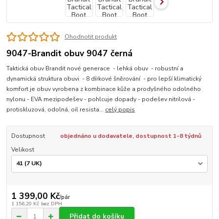
Ohodnotit produkt
9047-Brandit obuv 9047 černá
Taktická obuv Brandit nové generace - lehká obuv - robustní a
dynamická struktura obuvi - 8 dírkové šněrování - pro lepší klimatický
komfort je obuv vyrobena z kombinace kůže a prodyšného odolného
nylonu - EVA mezipodešev - pohlcuje dopady - podešev nitrilová -
protiskluzová, odolná, oil resista...
celý popis
Dostupnost
objednáno u dodavatele, dostupnost 1-8 týdnů
Velikost
1 399,00 Kč
/
pár
1 156,20 Kč
bez DPH
Přidat do košíku