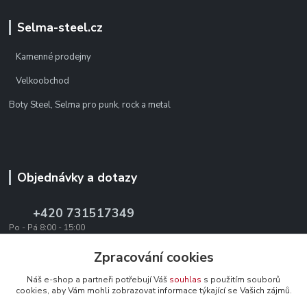
Selma-steel.cz
Kamenné prodejny
Velkoobchod
Boty Steel, Selma pro punk, rock a metal
Objednávky a dotazy
+420 731517349
Po - Pá 8:00 - 15:00
office@texevo.cz
Zpracování cookies
Náš e-shop a partneři potřebují Váš
souhlas
s použitím souborů
cookies, aby Vám mohli zobrazovat informace týkající se Vašich zájmů.