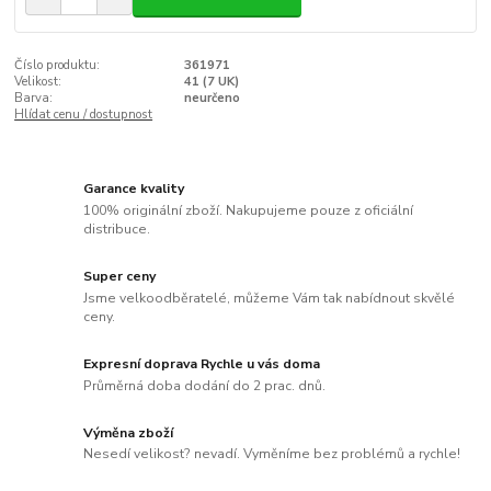
Číslo produktu:
361971
Velikost:
41 (7 UK)
Barva:
neurčeno
Hlídat cenu / dostupnost
Garance kvality
100% originální zboží. Nakupujeme pouze z oficiální
distribuce.
Super ceny
Jsme velkoodběratelé, můžeme Vám tak nabídnout skvělé
ceny.
Expresní doprava Rychle u vás doma
Průměrná doba dodání do 2 prac. dnů.
Výměna zboží
Nesedí velikost? nevadí. Vyměníme bez problémů a rychle!