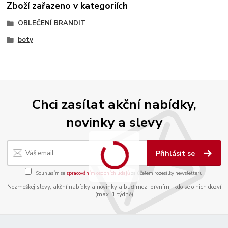
Zboží zařazeno v kategoriích
OBLEČENÍ BRANDIT
boty
Chci zasílat akční nabídky,
novinky a slevy
Přihlásit se
Souhlasím se
zpracováním osobních údajů
za účelem rozesílky newsletteru.
Nezmeškej slevy, akční nabídky a novinky a buď mezi prvními, kdo se o nich dozví
(max. 1 týdně)