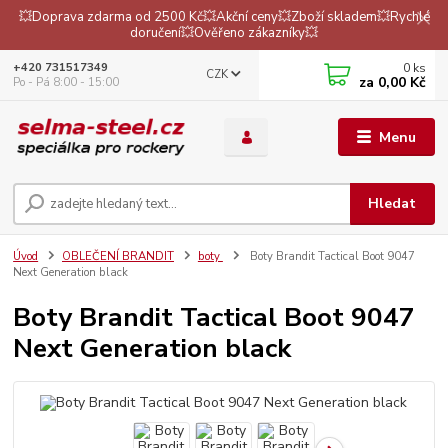
💥Doprava zdarma od 2500 Kč💥Akční ceny💥Zboží skladem💥Rychlé
doručení💥Ověřeno zákazníky💥
0
ks
+420 731517349
CZK
za
0,00 Kč
Po - Pá 8:00 - 15:00
Menu
Hledat
Úvod
OBLEČENÍ BRANDIT
boty
Boty Brandit Tactical Boot 9047
Next Generation black
Boty Brandit Tactical Boot 9047
Next Generation black