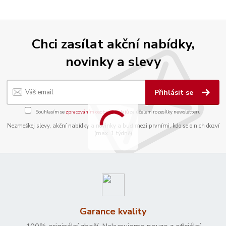
Chci zasílat akční nabídky,
novinky a slevy
Přihlásit se
Souhlasím se
zpracováním osobních údajů
za účelem rozesílky newsletteru.
Nezmeškej slevy, akční nabídky a novinky a buď mezi prvními, kdo se o nich dozví
(max. 1 týdně)
Garance kvality