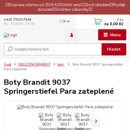
💥Doprava zdarma od 2500 Kč💥Akční ceny💥Zboží skladem💥Rychlé
doručení💥Ověřeno zákazníky💥
0
ks
+420 731517349
CZK
za
0,00 Kč
Po - Pá 8:00 - 15:00
Menu
Hledat
Úvod
OBLEČENÍ BRANDIT
boty
Boty Brandit 9037 Springerstiefel
Para zateplené
Boty Brandit 9037
Springerstiefel Para zateplené