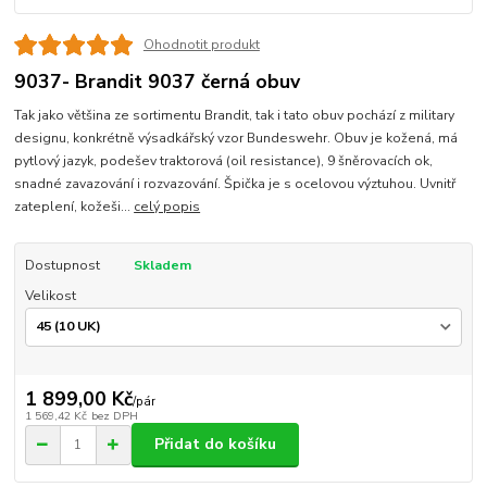
Ohodnotit produkt
9037- Brandit 9037 černá obuv
Tak jako většina ze sortimentu Brandit, tak i tato obuv pochází z military
designu, konkrétně výsadkářský vzor Bundeswehr. Obuv je kožená, má
pytlový jazyk, podešev traktorová (oil resistance), 9 šněrovacích ok,
snadné zavazování i rozvazování. Špička je s ocelovou výztuhou. Uvnitř
zateplení, kožeši...
celý popis
Dostupnost
Skladem
Velikost
1 899,00 Kč
/
pár
1 569,42 Kč
bez DPH
Přidat do košíku