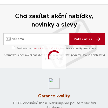
Chci zasílat akční nabídky,
novinky a slevy
Přihlásit se
Souhlasím se
zpracováním osobních údajů
za účelem rozesílky newsletteru.
Nezmeškej slevy, akční nabídky a novinky a buď mezi prvními, kdo se o nich dozví
(max. 1 týdně)
Garance kvality
100% originální zboží. Nakupujeme pouze z oficiální
distribuce.