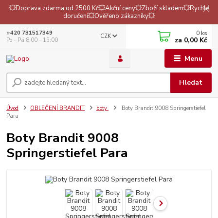
💥Doprava zdarma od 2500 Kč💥Akční ceny💥Zboží skladem💥Rychlé
doručení💥Ověřeno zákazníky💥
0
ks
+420 731517349
CZK
za
0,00 Kč
Po - Pá 8:00 - 15:00
Menu
Hledat
Úvod
OBLEČENÍ BRANDIT
boty
Boty Brandit 9008 Springerstiefel
Para
Boty Brandit 9008
Springerstiefel Para