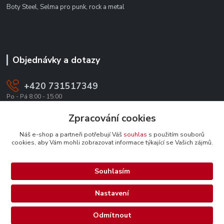
Boty Steel, Selma pro punk, rock a metal
Objednávky a dotazy
+420 731517349
Po - Pá 8:00 - 15:00
office@texevo.cz
Zpracování cookies
Náš e-shop a partneři potřebují Váš
souhlas
s použitím souborů
cookies, aby Vám mohli zobrazovat informace týkající se Vašich zájmů.
Souhlasím
Upravit sběr cookies.
Nastavení
Selma-steel.cz - Všechna práva vyhrazena.