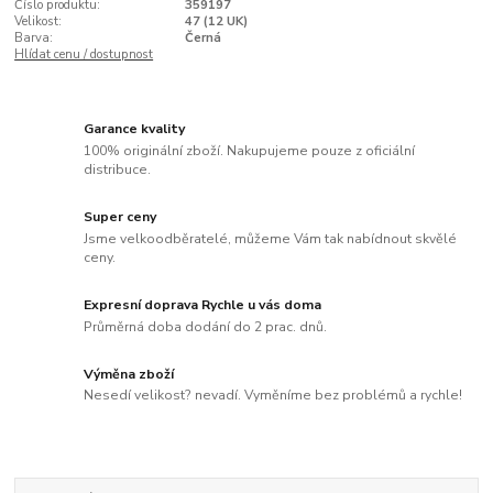
Číslo produktu:
359197
Velikost:
47 (12 UK)
Barva:
Černá
Hlídat cenu / dostupnost
Garance kvality
100% originální zboží. Nakupujeme pouze z oficiální
distribuce.
Super ceny
Jsme velkoodběratelé, můžeme Vám tak nabídnout skvělé
ceny.
Expresní doprava Rychle u vás doma
Průměrná doba dodání do 2 prac. dnů.
Výměna zboží
Nesedí velikost? nevadí. Vyměníme bez problémů a rychle!