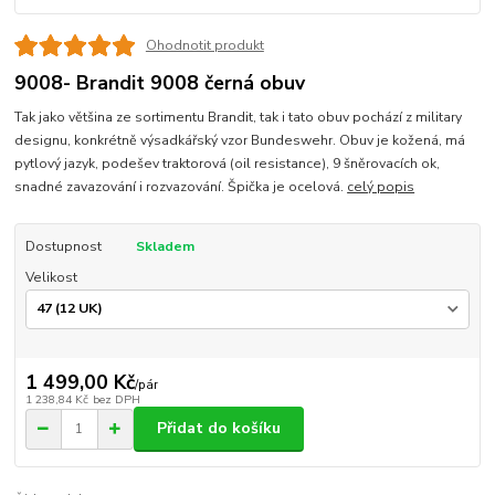
Ohodnotit produkt
9008- Brandit 9008 černá obuv
Tak jako většina ze sortimentu Brandit, tak i tato obuv pochází z military
designu, konkrétně výsadkářský vzor Bundeswehr. Obuv je kožená, má
pytlový jazyk, podešev traktorová (oil resistance), 9 šněrovacích ok,
snadné zavazování i rozvazování. Špička je ocelová.
celý popis
Dostupnost
Skladem
Velikost
1 499,00 Kč
/
pár
1 238,84 Kč
bez DPH
Přidat do košíku