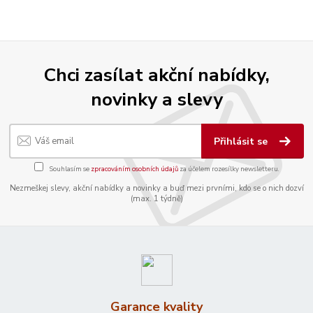
Chci zasílat akční nabídky,
novinky a slevy
Přihlásit se
Souhlasím se
zpracováním osobních údajů
za účelem rozesílky newsletteru.
Nezmeškej slevy, akční nabídky a novinky a buď mezi prvními, kdo se o nich dozví
(max. 1 týdně)
Garance kvality