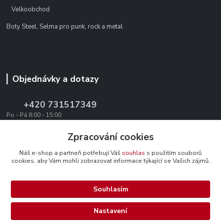
Velkoobchod
Boty Steel, Selma pro punk, rock a metal
Objednávky a dotazy
+420 731517349
Po - Pá 8:00 - 15:00
office@texevo.cz
Zpracování cookies
Náš e-shop a partneři potřebují Váš
souhlas
s použitím souborů
cookies, aby Vám mohli zobrazovat informace týkající se Vašich zájmů.
Souhlasím
Upravit sběr cookies.
Nastavení