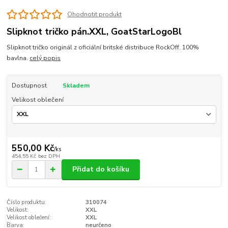
Ohodnotit produkt
Slipknot tričko pán.XXL, GoatStarLogoBl
Slipknot tričko originál z oficiální britské distribuce RockOff. 100%
bavlna.
celý popis
Dostupnost
Skladem
Velikost oblečení
550,00 Kč
/
ks
454,55 Kč
bez DPH
Přidat do košíku
Číslo produktu:
310074
Velikost:
XXL
Velikost oblečení:
XXL
Barva:
neurčeno