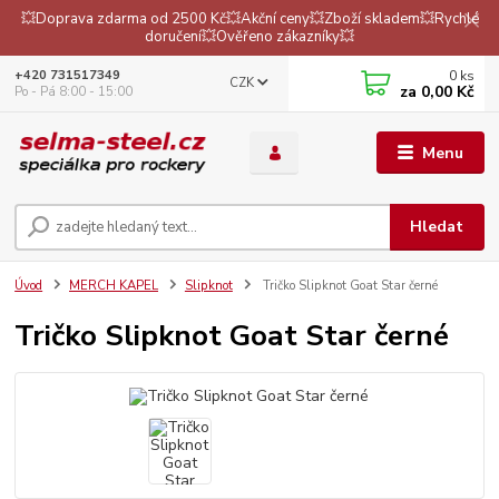
💥Doprava zdarma od 2500 Kč💥Akční ceny💥Zboží skladem💥Rychlé
doručení💥Ověřeno zákazníky💥
0
ks
+420 731517349
CZK
za
0,00 Kč
Po - Pá 8:00 - 15:00
Menu
Hledat
Úvod
MERCH KAPEL
Slipknot
Tričko Slipknot Goat Star černé
Tričko Slipknot Goat Star černé