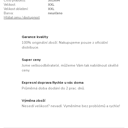
Číslo produktu:
301694
Velikost:
XXL
Velikost oblečení:
XXL
Barva:
neurčeno
Hlídat cenu / dostupnost
Garance kvality
100% originální zboží. Nakupujeme pouze z oficiální
distribuce.
Super ceny
Jsme velkoodběratelé, můžeme Vám tak nabídnout skvělé
ceny.
Expresní doprava Rychle u vás doma
Průměrná doba dodání do 2 prac. dnů.
Výměna zboží
Nesedí velikost? nevadí. Vyměníme bez problémů a rychle!