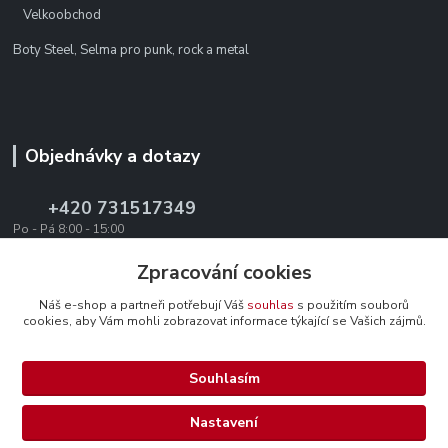
Velkoobchod
Boty Steel, Selma pro punk, rock a metal
Objednávky a dotazy
+420 731517349
Po - Pá 8:00 - 15:00
office@texevo.cz
Zpracování cookies
Náš e-shop a partneři potřebují Váš
souhlas
s použitím souborů
cookies, aby Vám mohli zobrazovat informace týkající se Vašich zájmů.
Souhlasím
Upravit sběr cookies.
Nastavení