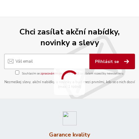
Chci zasílat akční nabídky,
novinky a slevy
Přihlásit se
Souhlasím se
zpracováním osobních údajů
za účelem rozesílky newsletteru.
Nezmeškej slevy, akční nabídky a novinky a buď mezi prvními, kdo se o nich dozví
(max. 1 týdně)
Garance kvality