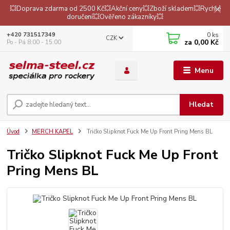
💥Doprava zdarma od 2500 Kč💥Akční ceny💥Zboží skladem💥Rychlé
doručení💥Ověřeno zákazníky💥
0
ks
+420 731517349
CZK
za
0,00 Kč
Po - Pá 8:00 - 15:00
Menu
Hledat
Úvod
MERCH KAPEL
Tričko Slipknot Fuck Me Up Front Pring Mens BL
Tričko Slipknot Fuck Me Up Front
Pring Mens BL