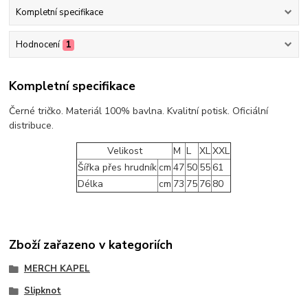
Kompletní specifikace
Hodnocení
1
Kompletní specifikace
Černé tričko. Materiál 100% bavlna. Kvalitní potisk. Oficiální
distribuce.
Velikost
M
L
XL
XXL
Šířka přes hrudník
cm
47
50
55
61
Délka
cm
73
75
76
80
Zboží zařazeno v kategoriích
MERCH KAPEL
Slipknot