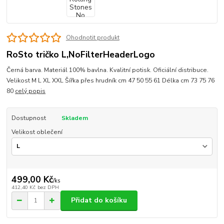
Ohodnotit produkt
RoSto tričko L,NoFilterHeaderLogo
Černá barva. Materiál 100% bavlna. Kvalitní potisk. Oficiální distribuce.
Velikost M L XL XXL Šířka přes hrudník cm 47 50 55 61 Délka cm 73 75 76
80
celý popis
Dostupnost
Skladem
Velikost oblečení
499,00 Kč
/
ks
412,40 Kč
bez DPH
Přidat do košíku