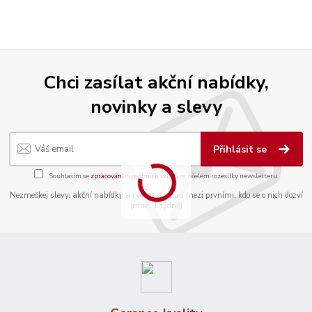
Chci zasílat akční nabídky,
novinky a slevy
Přihlásit se
Souhlasím se
zpracováním osobních údajů
za účelem rozesílky newsletteru.
Nezmeškej slevy, akční nabídky a novinky a buď mezi prvními, kdo se o nich dozví
(max. 1 týdně)