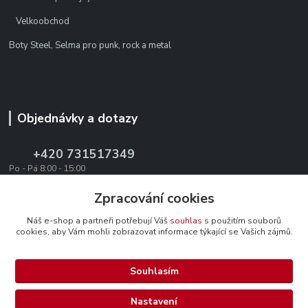
Velkoobchod
Boty Steel, Selma pro punk, rock a metal
Objednávky a dotazy
+420 731517349
Po - Pá 8:00 - 15:00
office@texevo.cz
Zpracování cookies
Náš e-shop a partneři potřebují Váš
souhlas
s použitím souborů
cookies, aby Vám mohli zobrazovat informace týkající se Vašich zájmů.
Souhlasím
Upravit sběr cookies.
Nastavení