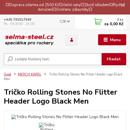
💥Doprava zdarma od 2500 Kč💥Akční ceny💥Zboží skladem💥Rychlé
doručení💥Ověřeno zákazníky💥
0
ks
+420 731517349
CZK
za
0,00 Kč
Po - Pá 8:00 - 15:00
Menu
Hledat
Úvod
MERCH KAPEL
Tričko Rolling Stones No Flitter Header Logo Black
Men
Tričko Rolling Stones No Flitter
Header Logo Black Men