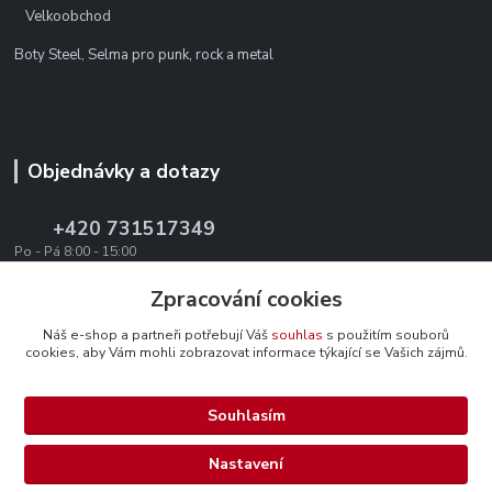
Velkoobchod
Boty Steel, Selma pro punk, rock a metal
Objednávky a dotazy
+420 731517349
Po - Pá 8:00 - 15:00
office@texevo.cz
Zpracování cookies
Náš e-shop a partneři potřebují Váš
souhlas
s použitím souborů
cookies, aby Vám mohli zobrazovat informace týkající se Vašich zájmů.
Souhlasím
Upravit sběr cookies.
Nastavení