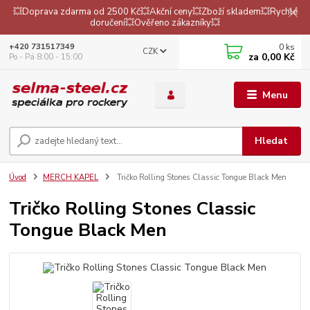
💥Doprava zdarma od 2500 Kč💥Akční ceny💥Zboží skladem💥Rychlé
doručení💥Ověřeno zákazníky💥
0
ks
+420 731517349
CZK
za
0,00 Kč
Po - Pá 8:00 - 15:00
Menu
Hledat
Úvod
MERCH KAPEL
Tričko Rolling Stones Classic Tongue Black Men
Tričko Rolling Stones Classic
Tongue Black Men