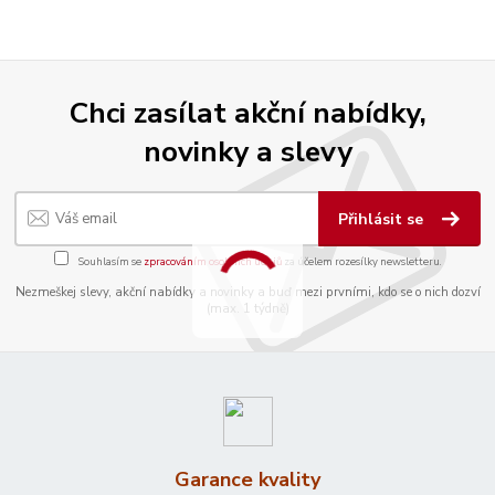
Chci zasílat akční nabídky,
novinky a slevy
Přihlásit se
Souhlasím se
zpracováním osobních údajů
za účelem rozesílky newsletteru.
Nezmeškej slevy, akční nabídky a novinky a buď mezi prvními, kdo se o nich dozví
(max. 1 týdně)
Garance kvality