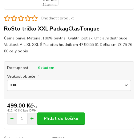
Ohodnotit produkt
RoSto tričko XXL,PackagClasTongue
Černá barva. Materiál 100% bavlna. Kvalitní potisk. Oficiální distribuce.
Velikost M L XL XXL Šířka přes hrudník cm 47 50 55 61 Délka cm 73 75 76
80
celý popis
Dostupnost
Skladem
Velikost oblečení
499,00 Kč
/
ks
412,40 Kč
bez DPH
Přidat do košíku