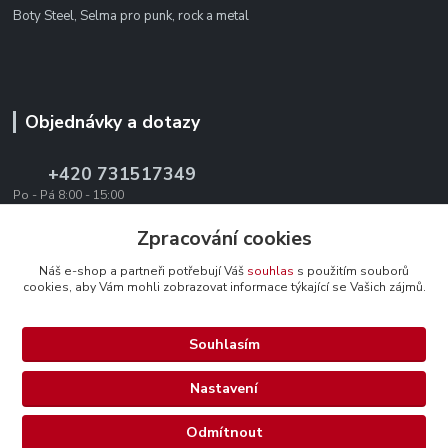
Boty Steel, Selma pro punk, rock a metal
Objednávky a dotazy
+420 731517349
Po - Pá 8:00 - 15:00
office@texevo.cz
Zpracování cookies
Náš e-shop a partneři potřebují Váš
souhlas
s použitím souborů
cookies, aby Vám mohli zobrazovat informace týkající se Vašich zájmů.
Souhlasím
Upravit sběr cookies.
Nastavení
Selma-steel.cz - Všechna práva vyhrazena.