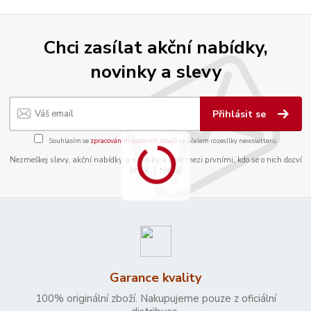
Chci zasílat akční nabídky,
novinky a slevy
Přihlásit se
Souhlasím se
zpracováním osobních údajů
za účelem rozesílky newsletteru.
Nezmeškej slevy, akční nabídky a novinky a buď mezi prvními, kdo se o nich dozví
(max. 1 týdně)
Garance kvality
100% originální zboží. Nakupujeme pouze z oficiální