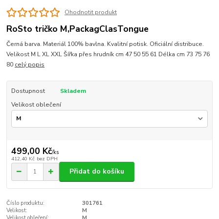
Ohodnotit produkt
RoSto tričko M,PackagClasTongue
Černá barva. Materiál 100% bavlna. Kvalitní potisk. Oficiální distribuce.
Velikost M L XL XXL Šířka přes hrudník cm 47 50 55 61 Délka cm 73 75 76
80
celý popis
Dostupnost
Skladem
Velikost oblečení
499,00 Kč
/
ks
412,40 Kč
bez DPH
Přidat do košíku
Číslo produktu:
301761
Velikost:
M
Velikost oblečení:
M