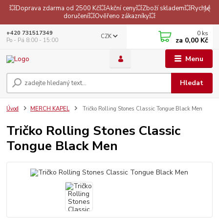
💥Doprava zdarma od 2500 Kč💥Akční ceny💥Zboží skladem💥Rychlé
doručení💥Ověřeno zákazníky💥
0
ks
+420 731517349
CZK
za
0,00 Kč
Po - Pá 8:00 - 15:00
Menu
Hledat
Úvod
MERCH KAPEL
Tričko Rolling Stones Classic Tongue Black Men
Tričko Rolling Stones Classic
Tongue Black Men