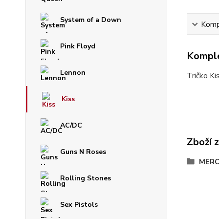
System of a Down
Kompl
Pink Floyd
Komple
Lennon
Tričko Ki
Kiss
AC/DC
Zboží 
Guns N Roses
MERC
Rolling Stones
Sex Pistols