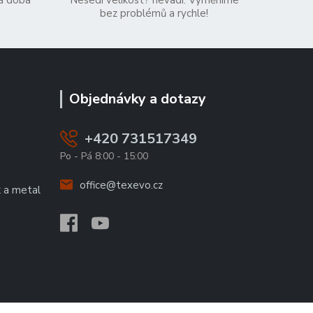
á doba
Nesedí velikost? nevadí. Vyměníme
bez problémů a rychle!
Objednávky a dotazy
+420 731517349
Po - Pá 8:00 - 15:00
office@texevo.cz
k a metal