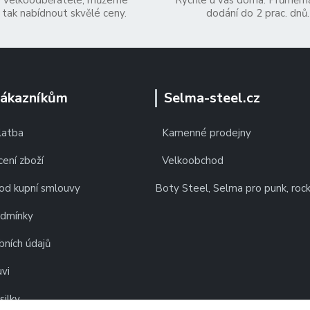
 velkoodběratelé, můžeme
Rychle u vás doma. Průměrn
tak nabídnout skvělé ceny.
dodání do 2 prac. dnů.
zákazníkům
Selma-steel.cz
latba
Kamenné prodejny
ení zboží
Velkoobchod
od kupní smlouvy
Boty Steel, Selma pro punk, roc
odmínky
bních údajů
vi
silky