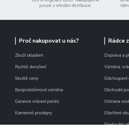
100% originální zboží. Nakupujeme
Jsme
pouze z oficiální distribuce.
Vám 
Proč nakupovat u nás?
Rádce 
Zboží skladem
Doprava a p
Rychlé doručení
Výměna, vrác
Skvělé ceny
Odstoupení 
Bezproblémová výměna
Obchodní p
Garance vrácení peněz
Ochrana oso
Kamenné prodejny
Ošetření obu
Sledování zá