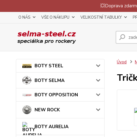
💥Doprava zdarma
O NÁS
VŠE O NÁKUPU
VELIKOSTNÍ TABULKY
P
Úvod
BOTY STEEL
Trič
BOTY SELMA
BOTY OPPOSITION
NEW ROCK
BOTY AURELIA