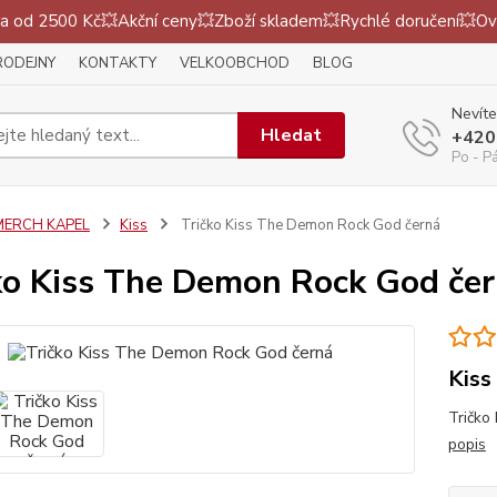
 od 2500 Kč💥Akční ceny💥Zboží skladem💥Rychlé doručení💥Ov
RODEJNY
KONTAKTY
VELKOOBCHOD
BLOG
Nevíte
Hledat
+420
Po - P
MERCH KAPEL
Kiss
Tričko Kiss The Demon Rock God černá
ko Kiss The Demon Rock God če
Kiss
Tričko 
popis