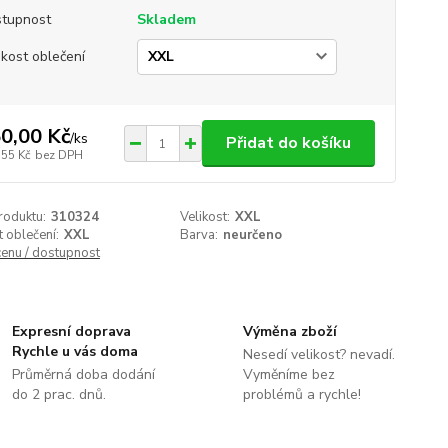
tupnost
Skladem
ikost oblečení
0,00 Kč
/
ks
Přidat do košíku
,55 Kč
bez DPH
roduktu:
310324
Velikost:
XXL
t oblečení:
XXL
Barva:
neurčeno
cenu / dostupnost
Expresní doprava
Výměna zboží
Rychle u vás doma
Nesedí velikost? nevadí.
Průměrná doba dodání
Vyměníme bez
do 2 prac. dnů.
problémů a rychle!