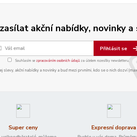
zasílat akční nabídky, novinky a
Přihlásit se
Souhlasím se
zpracováním osobních údajů
za účelem rozesílky newsletteru.
 slevy, akční nabídky a novinky a buď mezi prvními, kdo se o nich dozví (max
Super ceny
Expresní doprava