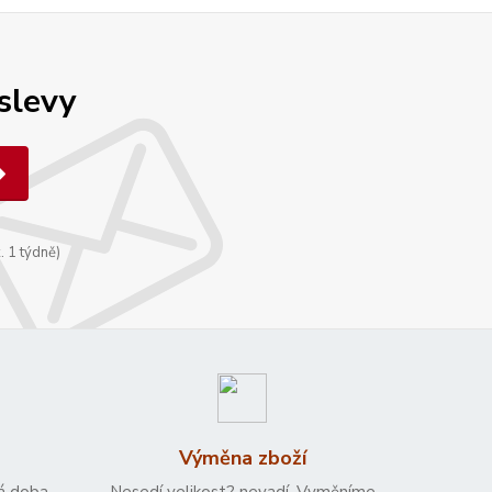
 slevy
. 1 týdně)
Výměna zboží