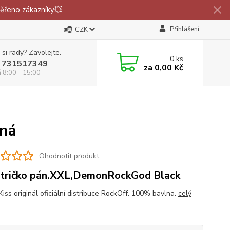
ěřeno zákazníky💥
Přihlášení
CZK
 si rady? Zavolejte.
0
ks
 731517349
za
0,00 Kč
á 8:00 - 15:00
rná
Ohodnotit produkt
 tričko pán.XXL,DemonRockGod Black
Kiss originál oficiální distribuce RockOff. 100% bavlna.
celý