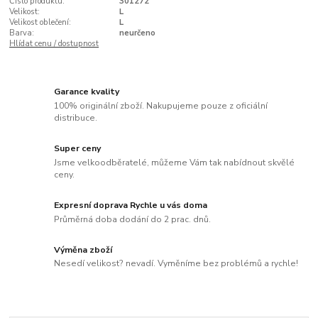
Číslo produktu:
301272
Velikost:
L
Velikost oblečení:
L
Barva:
neurčeno
Hlídat cenu / dostupnost
Garance kvality
100% originální zboží. Nakupujeme pouze z oficiální
distribuce.
Super ceny
Jsme velkoodběratelé, můžeme Vám tak nabídnout skvělé
ceny.
Expresní doprava Rychle u vás doma
Průměrná doba dodání do 2 prac. dnů.
Výměna zboží
Nesedí velikost? nevadí. Vyměníme bez problémů a rychle!