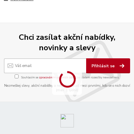
Chci zasílat akční nabídky,
novinky a slevy
Přihlásit se
Souhlasím se
zpracováním osobních údajů
za účelem rozesílky newsletteru.
Nezmeškej slevy, akční nabídky a novinky a buď mezi prvními, kdo se o nich dozví
(max. 1 týdně)