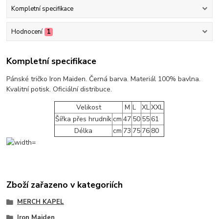
Kompletní specifikace
Hodnocení
1
Kompletní specifikace
Pánské tričko Iron Maiden. Černá barva. Materiál 100% bavlna.
Kvalitní potisk. Oficiální distribuce.
Velikost
M
L
XL
XXL
Šířka přes hrudník
cm
47
50
55
61
Délka
cm
73
75
76
80
Zboží zařazeno v kategoriích
MERCH KAPEL
Iron Maiden