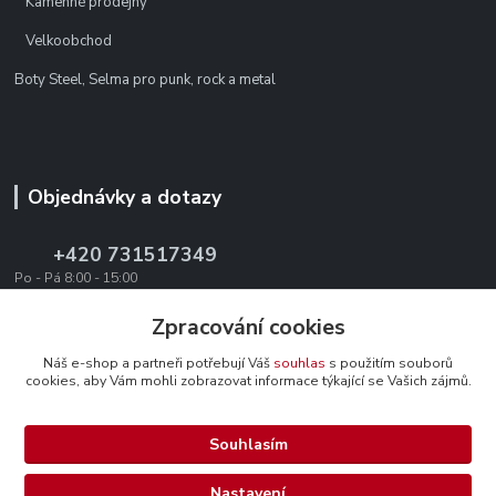
Kamenné prodejny
Velkoobchod
Boty Steel, Selma pro punk, rock a metal
Objednávky a dotazy
+420 731517349
Po - Pá 8:00 - 15:00
office@texevo.cz
Zpracování cookies
Náš e-shop a partneři potřebují Váš
souhlas
s použitím souborů
cookies, aby Vám mohli zobrazovat informace týkající se Vašich zájmů.
Souhlasím
Upravit sběr cookies.
Nastavení