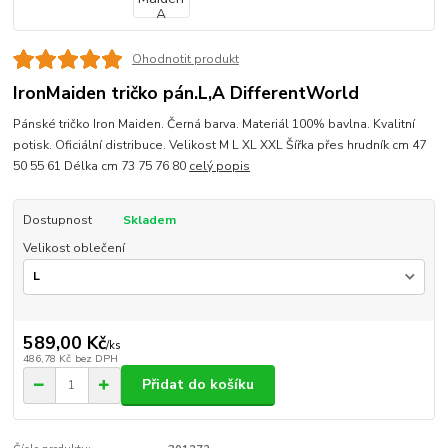
Ohodnotit produkt
IronMaiden tričko pán.L,A DifferentWorld
Pánské tričko Iron Maiden. Černá barva. Materiál 100% bavlna. Kvalitní
potisk. Oficiální distribuce. Velikost M L XL XXL Šířka přes hrudník cm 47
50 55 61 Délka cm 73 75 76 80
celý popis
Dostupnost
Skladem
Velikost oblečení
589,00 Kč
/
ks
486,78 Kč
bez DPH
Přidat do košíku