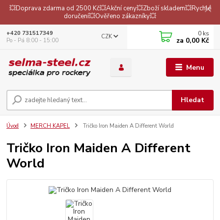
💥Doprava zdarma od 2500 Kč💥Akční ceny💥Zboží skladem💥Rychlé
doručení💥Ověřeno zákazníky💥
0
ks
+420 731517349
CZK
za
0,00 Kč
Po - Pá 8:00 - 15:00
Menu
Hledat
Úvod
MERCH KAPEL
Tričko Iron Maiden A Different World
Tričko Iron Maiden A Different
World