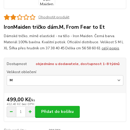
Ohodnotit produkt
IronMaiden tričko dám.M, From Fear to Et
Dámské tričko, mírně elastické - na tělo - Iron Maiden. Černá barva.
Materiál 100% bavlna. Kvalitní potisk. Oficiální distribuce. Velikost S M L
XL Šířka přes hrudník cm 37 38 40 45 Délka cm 56 58 60 61
celý popis
Dostupnost
objednáno u dodavatele, dostupnost 1-8 týdnů
Velikost oblečení
499,00 Kč
/
ks
412,40 Kč
bez DPH
Přidat do košíku