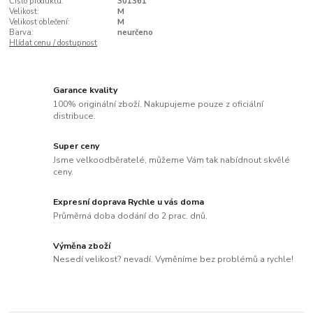
Číslo produktu:
301361
Velikost:
M
Velikost oblečení:
M
Barva:
neurčeno
Hlídat cenu / dostupnost
Garance kvality
100% originální zboží. Nakupujeme pouze z oficiální
distribuce.
Super ceny
Jsme velkoodběratelé, můžeme Vám tak nabídnout skvělé
ceny.
Expresní doprava Rychle u vás doma
Průměrná doba dodání do 2 prac. dnů.
Výměna zboží
Nesedí velikost? nevadí. Vyměníme bez problémů a rychle!