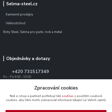
Selma-steel.cz
Kamenné prodejny
Velkoobchod
Boty Steel, Selma pro punk, rock a metal
Objednávky a dotazy
+420 731517349
Po - Pá 8:00 - 15:00
office@texevo.cz
Zpracování cookies
Náš e-shop a partneři potřebují Váš
souhlas
s použitím souborů
cookies, aby Vám mohli zobrazovat informace týkající se Vašich zájmů.