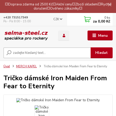
💥Doprava zdarma od 2500 Kč💥Akční ceny💥Zboží skladem💥Rychlé
doručení💥Ověřeno zákazníky💥
0
ks
+420 731517349
CZK
za
0,00 Kč
Po - Pá 8:00 - 15:00
Menu
Hledat
Úvod
MERCH KAPEL
Tričko dámské Iron Maiden From Fear to Eternity
Tričko dámské Iron Maiden From
Fear to Eternity