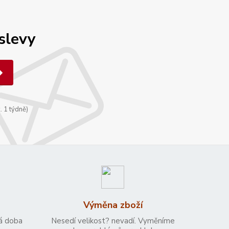
 slevy
. 1 týdně)
Výměna zboží
á doba
Nesedí velikost? nevadí. Vyměníme