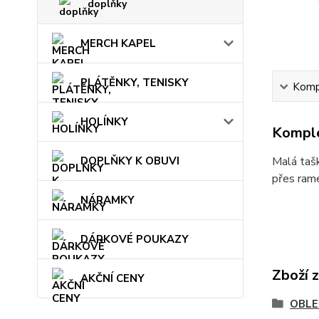
doplňky
MERCH KAPEL
PLÁTĚNKY, TENISKY
Kompl
HOLÍNKY
Komple
DOPLŇKY K OBUVI
Malá tašk
přes rame
NÁRAMKY
DÁRKOVÉ POUKAZY
Zboží 
AKČNÍ CENY
OBLE