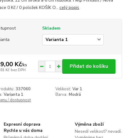
vysoká, 22 cm široká a 6 cm hluboká. Help Přihlásit / Nová
ace 0 Kč / 0 položek KOŠÍK O...
celý popis
tupnost
Skladem
ianta
9,00 Kč
/
ks
Přidat do košíku
,81 Kč
bez DPH
roduktu:
337060
Velikost:
Var 1
a:
Varianta 1
Barva:
Modrá
cenu / dostupnost
Expresní doprava
Výměna zboží
Rychle u vás doma
Nesedí velikost? nevadí.
Průměrná doba dodání
Vyměníme bez