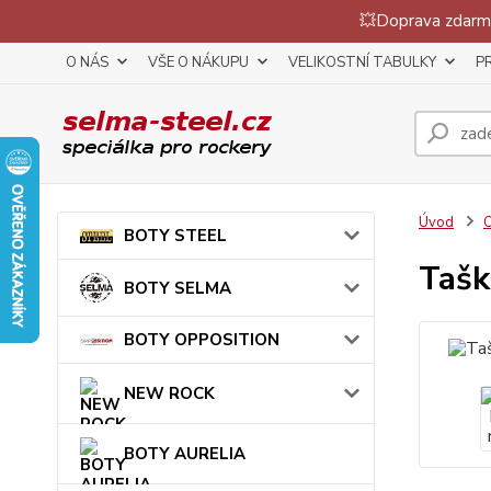
💥Doprava zdarma
O NÁS
VŠE O NÁKUPU
VELIKOSTNÍ TABULKY
P
Úvod
BOTY STEEL
Tašk
BOTY SELMA
BOTY OPPOSITION
NEW ROCK
BOTY AURELIA