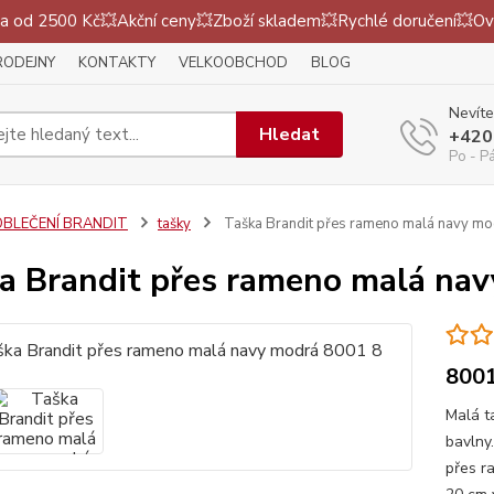
 od 2500 Kč💥Akční ceny💥Zboží skladem💥Rychlé doručení💥Ov
RODEJNY
KONTAKTY
VELKOOBCHOD
BLOG
Nevíte
Hledat
+420
Po - P
OBLEČENÍ BRANDIT
tašky
Taška Brandit přes rameno malá navy mo
a Brandit přes rameno malá na
8001
Malá t
bavlny
přes r