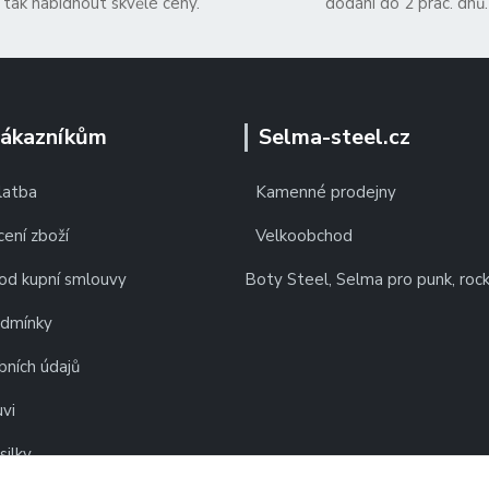
tak nabídnout skvělé ceny.
dodání do 2 prac. dnů.
zákazníkům
Selma-steel.cz
latba
Kamenné prodejny
ení zboží
Velkoobchod
od kupní smlouvy
Boty Steel, Selma pro punk, roc
odmínky
bních údajů
vi
silky