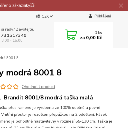
ěřeno zákazníky💥
Přihlášení
CZK
 si rady? Zavolejte.
0
ks
 731517349
za
0,00 Kč
á 8:00 - 15:00
drá 8001 8
vy modrá 8001 8
Ohodnotit produkt
-Brandit 8001/8 modrá taška malá
aška přes rameno je vyrobena ze 100% odolné a pevné
. Vnitřní prostor je rozdělen přepážkou na 2 oddělení. Pásek
ameno je pohodlně nastavitelný v rozmezí 65-130 cm. Taška je