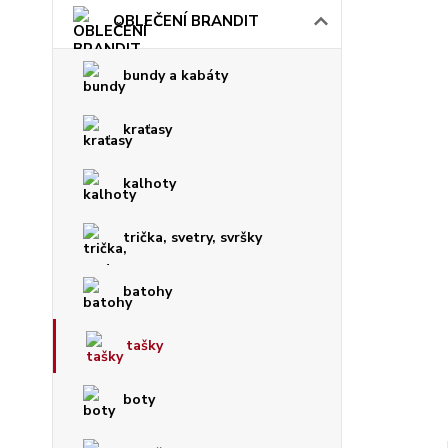
OBLEČENÍ BRANDIT
bundy a kabáty
kraťasy
kalhoty
trička, svetry, svršky
batohy
tašky
boty