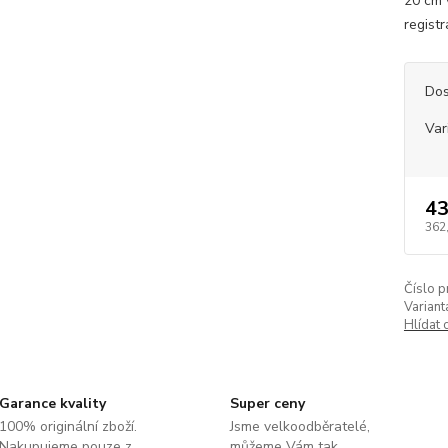
20 cm 
registr
Dos
Var
43
362
Číslo p
Variant
Hlídat 
Garance kvality
Super ceny
100% originální zboží.
Jsme velkoodběratelé,
Nakupujeme pouze z
můžeme Vám tak