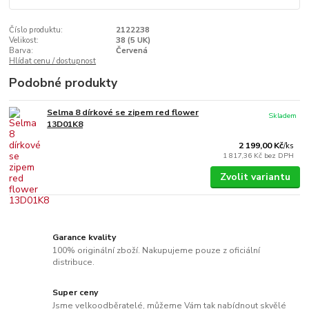
Číslo produktu:
2122238
Velikost:
38 (5 UK)
Barva:
Červená
Hlídat cenu / dostupnost
Podobné produkty
Selma 8 dírkové se zipem red flower
Skladem
13D01K8
2 199,00 Kč
/
ks
1 817,36 Kč
bez DPH
Zvolit variantu
Garance kvality
100% originální zboží. Nakupujeme pouze z oficiální
distribuce.
Super ceny
Jsme velkoodběratelé, můžeme Vám tak nabídnout skvělé