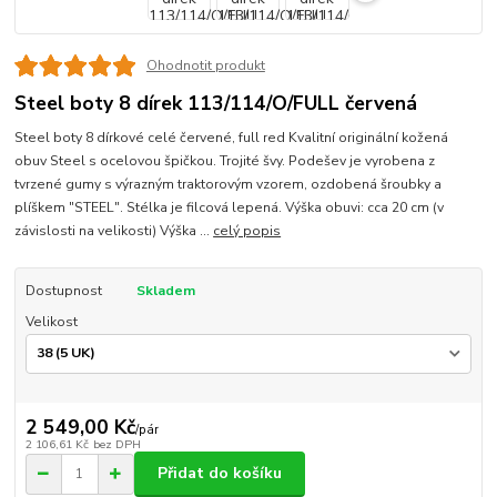
Ohodnotit produkt
Steel boty 8 dírek 113/114/O/FULL červená
Steel boty 8 dírkové celé červené, full red Kvalitní originální kožená
obuv Steel s ocelovou špičkou. Trojité švy. Podešev je vyrobena z
tvrzené gumy s výrazným traktorovým vzorem, ozdobená šroubky a
plíškem "STEEL". Stélka je filcová lepená. Výška obuvi: cca 20 cm (v
závislosti na velikosti) Výška ...
celý popis
Dostupnost
Skladem
Velikost
2 549,00 Kč
/
pár
2 106,61 Kč
bez DPH
Přidat do košíku