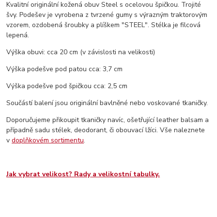
Kvalitní originální kožená obuv Steel s ocelovou špičkou. Trojité
švy. Podešev je vyrobena z tvrzené gumy s výrazným traktorovým
vzorem, ozdobená šroubky a plíškem "STEEL". Stélka je filcová
lepená.
Výška obuvi: cca 20 cm (v závislosti na velikosti)
Výška podešve pod patou cca: 3,7 cm
Výška podešve pod špičkou cca: 2,5 cm
Součástí balení jsou originální bavlněné nebo voskované tkaničky.
Doporučujeme přikoupit tkaničky navíc, ošetřující leather balsam a
případně sadu stélek, deodorant, či obouvací lžíci. Vše naleznete
v
doplňkovém sortimentu
.
Jak vybrat velikost? Rady a velikostní tabulky.