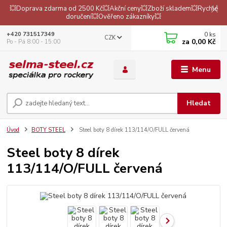
💥Doprava zdarma od 2500 Kč💥Akční ceny💥Zboží skladem💥Rychlé
doručení💥Ověřeno zákazníky💥
0
ks
+420 731517349
CZK
za
0,00 Kč
Po - Pá 8:00 - 15:00
Menu
Hledat
Úvod
BOTY STEEL
Steel boty 8 dírek 113/114/O/FULL červená
Steel boty 8 dírek
113/114/O/FULL červená