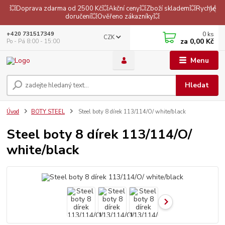
💥Doprava zdarma od 2500 Kč💥Akční ceny💥Zboží skladem💥Rychlé
doručení💥Ověřeno zákazníky💥
0
ks
+420 731517349
CZK
za
0,00 Kč
Po - Pá 8:00 - 15:00
Menu
Hledat
Úvod
BOTY STEEL
Steel boty 8 dírek 113/114/O/ white/black
Steel boty 8 dírek 113/114/O/
white/black