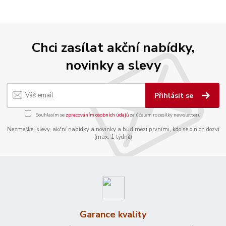
Chci zasílat akční nabídky,
novinky a slevy
Přihlásit se
Souhlasím se
zpracováním osobních údajů
za účelem rozesílky newsletteru.
Nezmeškej slevy, akční nabídky a novinky a buď mezi prvními, kdo se o nich dozví
(max. 1 týdně)
Garance kvality