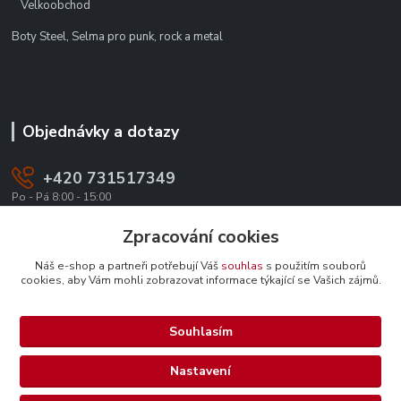
Velkoobchod
Boty Steel, Selma pro punk, rock a metal
Objednávky a dotazy
+420 731517349
Po - Pá 8:00 - 15:00
office@texevo.cz
Zpracování cookies
Náš e-shop a partneři potřebují Váš
souhlas
s použitím souborů
cookies, aby Vám mohli zobrazovat informace týkající se Vašich zájmů.
Souhlasím
Upravit sběr cookies.
Nastavení