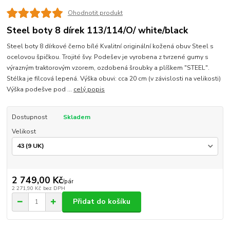
Ohodnotit produkt
Steel boty 8 dírek 113/114/O/ white/black
Steel boty 8 dírkové černo bílé Kvalitní originální kožená obuv Steel s
ocelovou špičkou. Trojité švy. Podešev je vyrobena z tvrzené gumy s
výrazným traktorovým vzorem, ozdobená šroubky a plíškem "STEEL".
Stélka je filcová lepená. Výška obuvi: cca 20 cm (v závislosti na velikosti)
Výška podešve pod ...
celý popis
Dostupnost
Skladem
Velikost
2 749,00 Kč
/
pár
2 271,90 Kč
bez DPH
Přidat do košíku