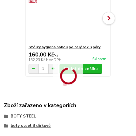
Stélky hygiena nohou po celý rok 3 páry
Stélky Vlna
160,00 Kč
70,00 Kč
/
ks
Skladem
132,23 Kč
bez DPH
57,85 Kč
bez
Přidat do košíku
Zboží zařazeno v kategoriích
BOTY STEEL
boty steel 8 dírkové