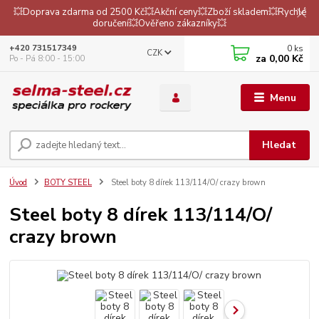
💥Doprava zdarma od 2500 Kč💥Akční ceny💥Zboží skladem💥Rychlé
doručení💥Ověřeno zákazníky💥
0
ks
+420 731517349
CZK
za
0,00 Kč
Po - Pá 8:00 - 15:00
Menu
Hledat
Úvod
BOTY STEEL
Steel boty 8 dírek 113/114/O/ crazy brown
Steel boty 8 dírek 113/114/O/
crazy brown