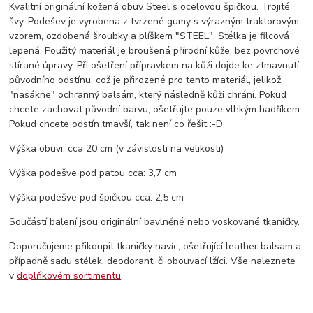
Kvalitní originální kožená obuv Steel s ocelovou špičkou. Trojité
švy. Podešev je vyrobena z tvrzené gumy s výrazným traktorovým
vzorem, ozdobená šroubky a plíškem "STEEL". Stélka je filcová
lepená. Použitý materiál je broušená přírodní kůže, bez povrchové
stírané úpravy. Při ošetření přípravkem na kůži dojde ke ztmavnutí
původního odstínu, což je přirozené pro tento materiál, jelikož
"nasákne" ochranný balsám, který následně kůži chrání. Pokud
chcete zachovat původní barvu, ošetřujte pouze vlhkým hadříkem.
Pokud chcete odstín tmavší, tak není co řešit :-D
Výška obuvi: cca 20 cm (v závislosti na velikosti)
Výška podešve pod patou cca: 3,7 cm
Výška podešve pod špičkou cca: 2,5 cm
Součástí balení jsou originální bavlněné nebo voskované tkaničky.
Doporučujeme přikoupit tkaničky navíc, ošetřující leather balsam a
případně sadu stélek, deodorant, či obouvací lžíci. Vše naleznete
v
doplňkovém sortimentu
.