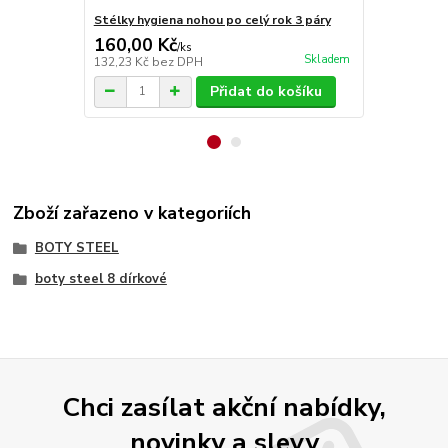
Stélky hygiena nohou po celý rok 3 páry
Stélky Vlna
160,00 Kč
70,00 Kč
/
ks
Skladem
132,23 Kč
bez DPH
57,85 Kč
bez
Přidat do košíku
Zboží zařazeno v kategoriích
BOTY STEEL
boty steel 8 dírkové
Chci zasílat akční nabídky,
novinky a slevy