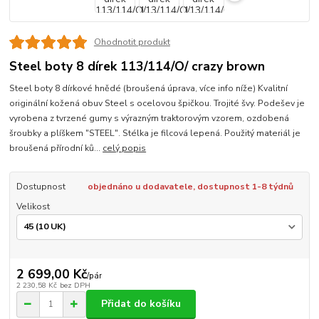
Ohodnotit produkt
Steel boty 8 dírek 113/114/O/ crazy brown
Steel boty 8 dírkové hnědé (broušená úprava, více info níže) Kvalitní
originální kožená obuv Steel s ocelovou špičkou. Trojité švy. Podešev je
vyrobena z tvrzené gumy s výrazným traktorovým vzorem, ozdobená
šroubky a plíškem "STEEL". Stélka je filcová lepená. Použitý materiál je
broušená přírodní ků...
celý popis
Dostupnost
objednáno u dodavatele, dostupnost 1-8 týdnů
Velikost
2 699,00 Kč
/
pár
2 230,58 Kč
bez DPH
Přidat do košíku