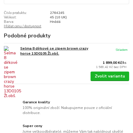
Číslo produktu:
2764245
Velikost:
45 (10 UK)
Barva:
Hnědá
Hlídat cenu / dostupnost
Podobné produkty
Selma 8 dírkové se zipem brown crazy
Skladem
horse 13D0105 Žl.obš.
1 899,00 Kč
/
ks
1 569,42 Kč
bez DPH
Zvolit variantu
Garance kvality
100% originální zboží. Nakupujeme pouze z oficiální
distribuce.
Super ceny
Jsme velkoodběratelé, můžeme Vám tak nabídnout skvělé