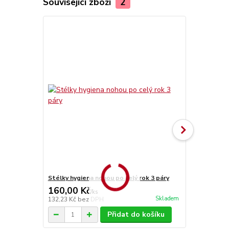
Související zboží
2
Stélky hygiena nohou po celý rok 3 páry
Stélky Vlna
160,00 Kč
70,00 Kč
/
ks
Skladem
132,23 Kč
bez DPH
57,85 Kč
bez
Přidat do košíku