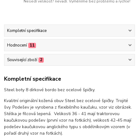
Nesedí velikost? nevadí. Vyměníme bez problémů a rychle!
Kompletní specifikace
Hodnocení
11
Související zboží
2
Kompletní specifikace
Steel boty 8 dírkové bordo bez ocelové špičky.
Kvalitní originální kožená obuv Steel bez ocelové špičky. Trojité
švy. Podešev je vyrobena z flexibilního kaučuku, vzor viz obrázek.
Stélka je filcová lepená. Velikosti 36 - 41 mají traktorovou
kaučukovou podešev (první vzor na fotkách), velikosti 42-45 mají
podešev kaučukovou anglického typu s obdélníkovým vzorem (v
pořadí druhý vzor na fotkách).