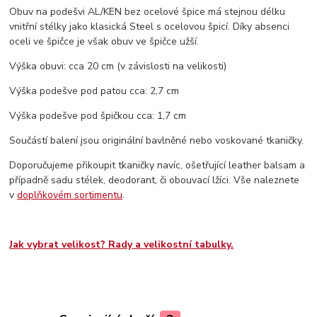
Obuv na podešvi AL/KEN bez ocelové špice má stejnou délku
vnitřní stélky jako klasická Steel s ocelovou špicí. Díky absenci
oceli ve špičce je však obuv ve špičce užší.
Výška obuvi: cca 20 cm (v závislosti na velikosti)
Výška podešve pod patou cca: 2,7 cm
Výška podešve pod špičkou cca: 1,7 cm
Součástí balení jsou originální bavlněné nebo voskované tkaničky.
Doporučujeme přikoupit tkaničky navíc, ošetřující leather balsam a
případně sadu stélek, deodorant, či obouvací lžíci. Vše naleznete
v
doplňkovém sortimentu
.
Jak vybrat velikost? Rady a velikostní tabulky.