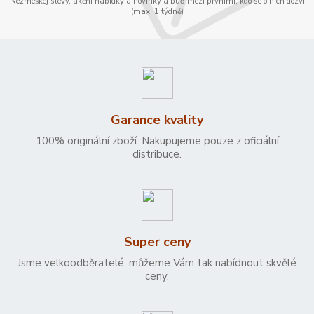
Nezmeškej slevy, akční nabídky a novinky a buď mezi prvními, kdo se o nich dozví
(max. 1 týdně)
Garance kvality
100% originální zboží. Nakupujeme pouze z oficiální
distribuce.
Super ceny
Jsme velkoodběratelé, můžeme Vám tak nabídnout skvělé
ceny.