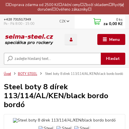
💥Doprava zdarma od 2500 Kč💥Akční ceny💥Zboží skladem💥Rychlé
doručení💥Ověřeno zákazníky💥
0
ks
+420 731517349
CZK
za
0,00 Kč
Po - Pá 8:00 - 15:00
Menu
Hledat
Úvod
BOTY STEEL
Steel boty 8 dírek 113/114/AL/KEN/black bordo bordó
Steel boty 8 dírek
113/114/AL/KEN/black bordo
bordó