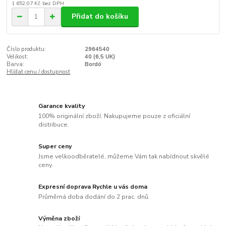
1 652,07 Kč
bez DPH
Přidat do košíku
Číslo produktu:
2964540
Velikost:
40 (6,5 UK)
Barva:
Bordó
Hlídat cenu / dostupnost
Garance kvality
100% originální zboží. Nakupujeme pouze z oficiální
distribuce.
Super ceny
Jsme velkoodběratelé, můžeme Vám tak nabídnout skvělé
ceny.
Expresní doprava Rychle u vás doma
Průměrná doba dodání do 2 prac. dnů.
Výměna zboží