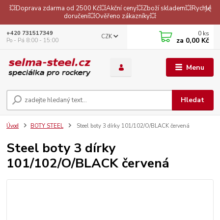
💥Doprava zdarma od 2500 Kč💥Akční ceny💥Zboží skladem💥Rychlé
doručení💥Ověřeno zákazníky💥
0
ks
+420 731517349
CZK
za
0,00 Kč
Po - Pá 8:00 - 15:00
Menu
Hledat
Úvod
BOTY STEEL
Steel boty 3 dírky 101/102/O/BLACK červená
Steel boty 3 dírky
101/102/O/BLACK červená