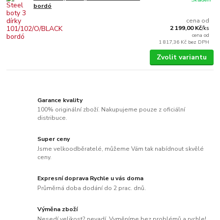
bordó
cena od
2 199,00 Kč
/
ks
cena od
1 817,36 Kč
bez DPH
Zvolit variantu
Garance kvality
100% originální zboží. Nakupujeme pouze z oficiální
distribuce.
Super ceny
Jsme velkoodběratelé, můžeme Vám tak nabídnout skvělé
ceny.
Expresní doprava Rychle u vás doma
Průměrná doba dodání do 2 prac. dnů.
Výměna zboží
Nesedí velikost? nevadí. Vyměníme bez problémů a rychle!