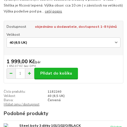
Stélka je filcová lepená. Výška obuvi: cca 10 cm ( v závislosti na velikosti)
Výška podešve pod pa...
celý popis
Dostupnost
objednáno u dodavatele, dostupnost 1-8 týdnů
Velikost
1 999,00 Kč
/
pár
1 652,07 Kč
bez DPH
Přidat do košíku
Číslo produktu:
1182240
Velikost:
40 (6,5 UK)
Barva:
Červená
Hlídat cenu / dostupnost
Podobné produkty
Steel boty 3 dírky 101/102/O/BLACK
Skladem