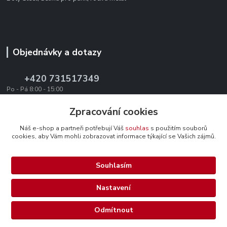
Objednávky a dotazy
+420 731517349
Po - Pá 8:00 - 15:00
office@texevo.cz
Zpracování cookies
Náš e-shop a partneři potřebují Váš
souhlas
s použitím souborů
cookies, aby Vám mohli zobrazovat informace týkající se Vašich zájmů.
Souhlasím
Upravit sběr cookies.
Nastavení
Selma-steel.cz - Všechna práva vyhrazena.