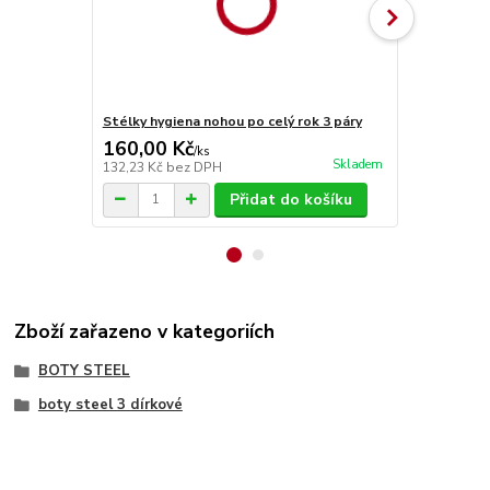
Stélky hygiena nohou po celý rok 3 páry
Stélky Vlna
160,00 Kč
70,00 Kč
/
ks
Skladem
132,23 Kč
bez DPH
57,85 Kč
bez
Přidat do košíku
Zboží zařazeno v kategoriích
BOTY STEEL
boty steel 3 dírkové