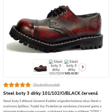
Ohodnotit produkt
Steel boty 3 dírky 101/102/O/BLACK červená
Steel boty 3 dírkové červené Kvalitní originální kožená obuv Steel s
ocelovou špičkou. Trojité švy. Podešev je vyrobena z tvrzené gumy s
výrazným traktorovým vzorem, ozdobená šroubky a plíškem "STEEL".