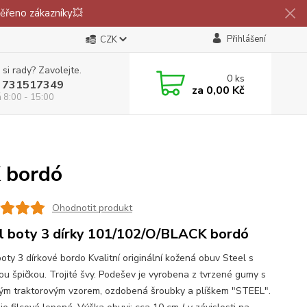
ěřeno zákazníky💥
Přihlášení
CZK
 si rady? Zavolejte.
0
ks
 731517349
za
0,00 Kč
á 8:00 - 15:00
K bordó
Ohodnotit produkt
l boty 3 dírky 101/102/O/BLACK bordó
oty 3 dírkové bordo Kvalitní originální kožená obuv Steel s
ou špičkou. Trojité švy. Podešev je vyrobena z tvrzené gumy s
ým traktorovým vzorem, ozdobená šroubky a plíškem "STEEL".