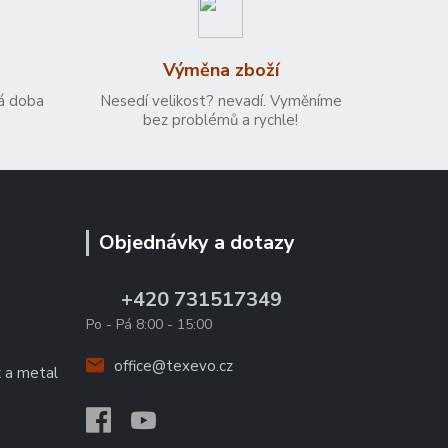
Výměna zboží
á doba
Nesedí velikost? nevadí. Vyměníme
bez problémů a rychle!
Objednávky a dotazy
+420 731517349
Po - Pá 8:00 - 15:00
office@texevo.cz
k a metal