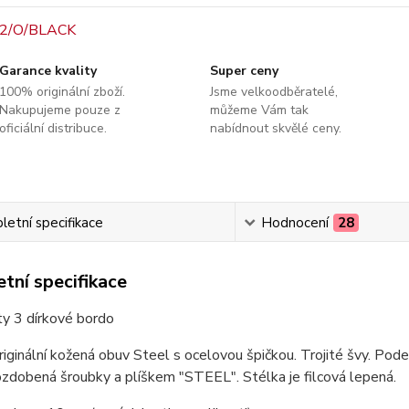
Garance kvality
Super ceny
100% originální zboží.
Jsme velkoodběratelé,
Nakupujeme pouze z
můžeme Vám tak
oficiální distribuce.
nabídnout skvělé ceny.
etní specifikace
Hodnocení
28
tní specifikace
ty 3 dírkové bordo
originální kožená obuv Steel s ocelovou špičkou. Trojité švy. P
zdobená šroubky a plíškem "STEEL". Stélka je filcová lepená.