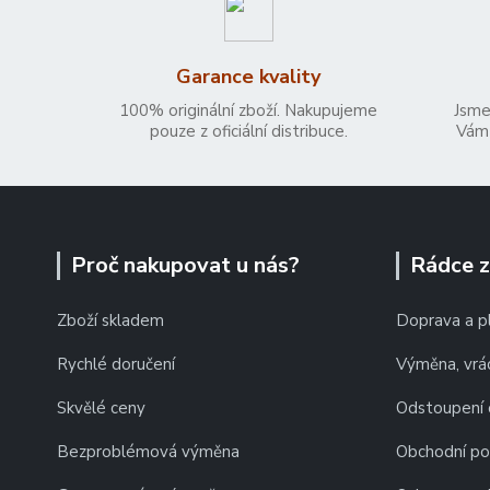
Garance kvality
100% originální zboží. Nakupujeme
Jsme
pouze z oficiální distribuce.
Vám 
Proč nakupovat u nás?
Rádce 
Zboží skladem
Doprava a p
Rychlé doručení
Výměna, vrác
Skvělé ceny
Odstoupení 
Bezproblémová výměna
Obchodní p