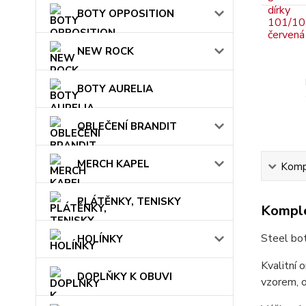
BOTY OPPOSITION
NEW ROCK
BOTY AURELIA
OBLEČENÍ BRANDIT
MERCH KAPEL
Kompl
PLÁTĚNKY, TENISKY
Komple
Steel bo
HOLÍNKY
Kvalitní 
DOPLŇKY K OBUVI
vzorem, o