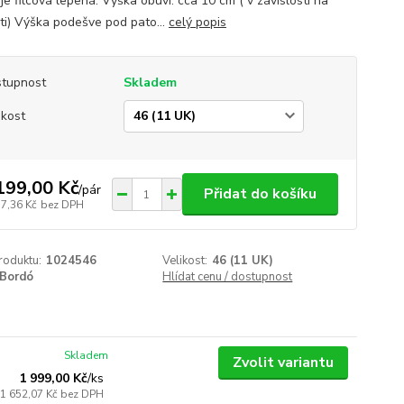
je filcová lepená. Výška obuvi: cca 10 cm ( v závislosti na
sti) Výška podešve pod pato...
celý popis
tupnost
Skladem
ikost
199,00 Kč
/
pár
Přidat do košíku
17,36 Kč
bez DPH
roduktu:
1024546
Velikost:
46 (11 UK)
Bordó
Hlídat cenu / dostupnost
Skladem
Zvolit variantu
1 999,00 Kč
/
ks
1 652,07 Kč
bez DPH