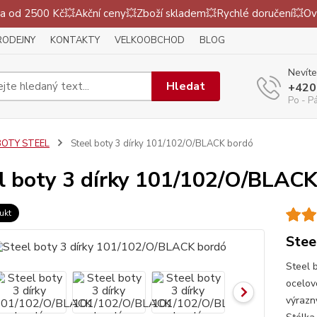
 od 2500 Kč💥Akční ceny💥Zboží skladem💥Rychlé doručení💥Ov
RODEJNY
KONTAKTY
VELKOOBCHOD
BLOG
Nevíte
Hledat
+420
Po - P
BOTY STEEL
Steel boty 3 dírky 101/102/O/BLACK bordó
l boty 3 dírky 101/102/O/BLAC
ukt
Stee
Steel b
ocelov
výrazn