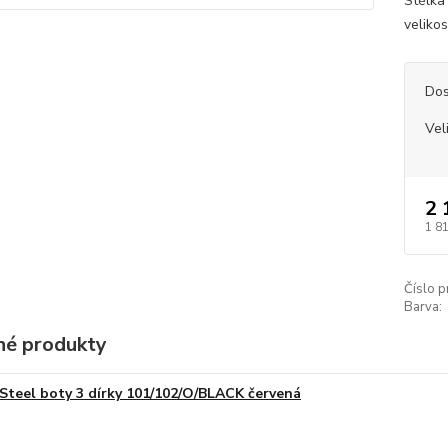
Stélka 
veliko
Dos
Vel
2 
1 8
Číslo p
Barva:
é produkty
Steel boty 3 dírky 101/102/O/BLACK červená