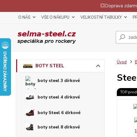
💥Doprava zdarma
O NÁS
VŠE O NÁKUPU
VELIKOSTNÍ TABULKY
P
Úvod
BOTY STEEL
Stee
boty steel 3 dírkové
TOP prod
boty steel 4 dírkové
boty Steel 6 dírkové
boty steel 8 dírkové