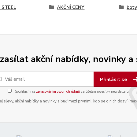
 STEEL
AKČNÍ CENY
boty
zasílat akční nabídky, novinky a
Přihlásit se
Souhlasím se
zpracováním osobních údajů
za účelem rozesílky newsletteru.
 slevy, akční nabídky a novinky a buď mezi prvními, kdo se o nich dozví (max