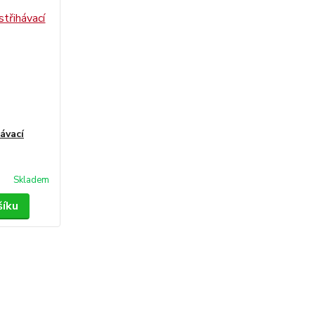
ávací
Skladem
šíku