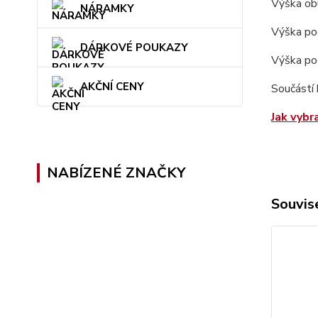
Výška obu
NÁRAMKY
Výška po
DÁRKOVÉ POUKAZY
Výška po
AKČNÍ CENY
Součástí 
Jak vybr
NABÍZENÉ ZNAČKY
Souvise