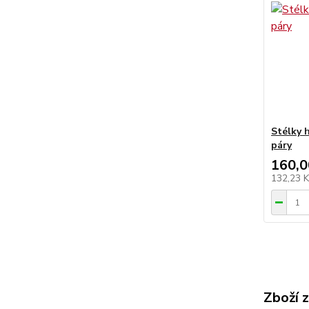
Stélky 
páry
160,0
132,23 
Zboží 