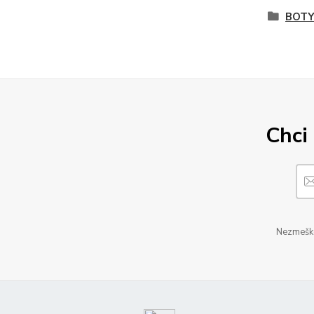
BOTY
Chci 
Nezmeškej