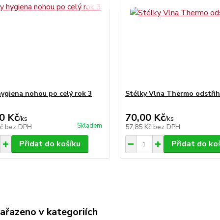
hygiena nohou po celý rok 3
Stélky Vlna Thermo odstřih
0 Kč
70,00 Kč
/
ks
/
ks
Skladem
Kč
bez DPH
57,85 Kč
bez DPH
Přidat do košíku
Přidat do ko
zařazeno v kategoriích