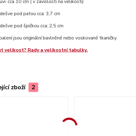
vi: cca 10 cm ( v závislosti na velikosti)
dešve pod patou cca: 3,7 cm
dešve pod špičkou cca: 2,5 cm
balení jsou originální bavlněné nebo voskované tkaničky.
at velikost? Rady a velikostní tabulky.
jící zboží
2