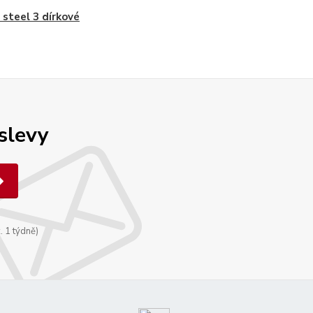
 steel 3 dírkové
 slevy
. 1 týdně)