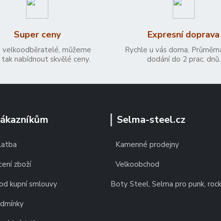
Super ceny
Expresní doprava
 velkoodběratelé, můžeme
Rychle u vás doma. Průměrn
tak nabídnout skvělé ceny.
dodání do 2 prac. dnů.
zákazníkům
Selma-steel.cz
latba
Kamenné prodejny
ení zboží
Velkoobchod
od kupní smlouvy
Boty Steel, Selma pro punk, roc
odmínky