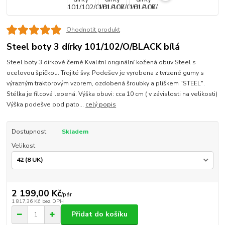
Ohodnotit produkt
Steel boty 3 dírky 101/102/O/BLACK bílá
Steel boty 3 dírkové černé Kvalitní originální kožená obuv Steel s
ocelovou špičkou. Trojité švy. Podešev je vyrobena z tvrzené gumy s
výrazným traktorovým vzorem, ozdobená šroubky a plíškem "STEEL".
Stélka je filcová lepená. Výška obuvi: cca 10 cm ( v závislosti na velikosti)
Výška podešve pod pato...
celý popis
Dostupnost
Skladem
Velikost
2 199,00 Kč
/
pár
1 817,36 Kč
bez DPH
Přidat do košíku