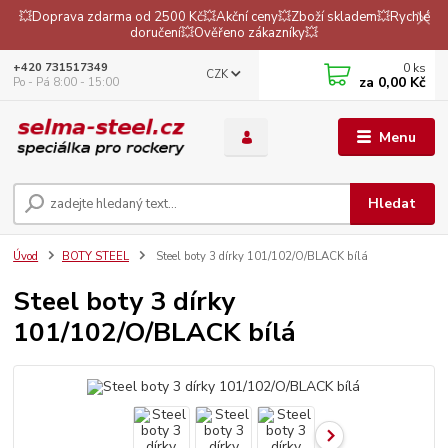
💥Doprava zdarma od 2500 Kč💥Akční ceny💥Zboží skladem💥Rychlé
doručení💥Ověřeno zákazníky💥
0
ks
+420 731517349
CZK
za
0,00 Kč
Po - Pá 8:00 - 15:00
Menu
Hledat
Úvod
BOTY STEEL
Steel boty 3 dírky 101/102/O/BLACK bílá
Steel boty 3 dírky
101/102/O/BLACK bílá