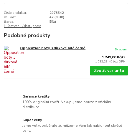
Číslo produktu:
2073542
Velikost:
42 (8 UK)
Barva:
Bílá
Hlídat cenu / dostupnost
Podobné produkty
Opposition boty 3 dírkové bílé černé
Skladem
1 249,00 Kč
/
ks
1 032,23 Kč
bez DPH
Zvolit variantu
Garance kvality
100% originální zboží. Nakupujeme pouze z oficiální
distribuce.
Super ceny
Jsme velkoodběratelé, můžeme Vám tak nabídnout skvělé
ceny.