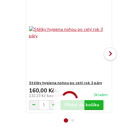
Stélky hygiena nohou po celý rok 3 páry
Stélky Vlna
160,00 Kč
70,00 Kč
/
ks
Skladem
132,23 Kč
bez DPH
57,85 Kč
bez
Přidat do košíku