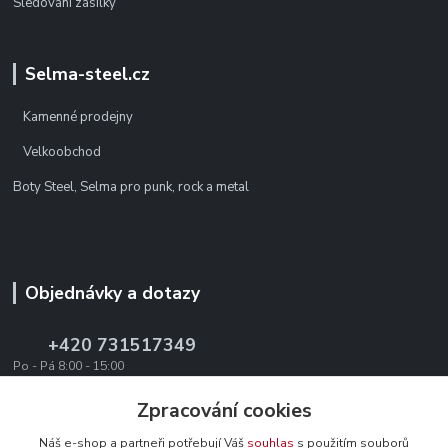
Sledování zásilky
Selma-steel.cz
Kamenné prodejny
Velkoobchod
Boty Steel, Selma pro punk, rock a metal
Objednávky a dotazy
+420 731517349
Po - Pá 8:00 - 15:00
office@texevo.cz
Zpracování cookies
Náš e-shop a partneři potřebují Váš
souhlas
s použitím souborů