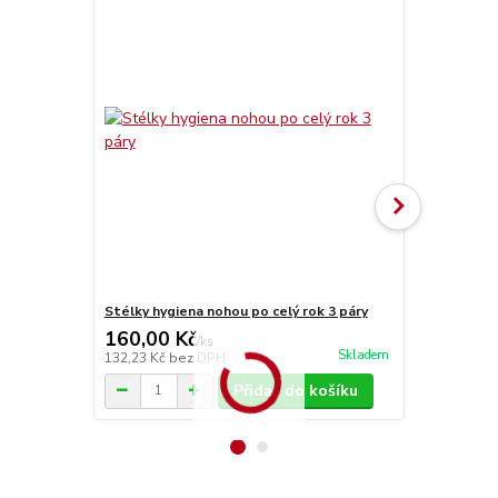
Stélky hygiena nohou po celý rok 3 páry
Stélky Vlna
160,00 Kč
70,00 Kč
/
ks
Skladem
132,23 Kč
bez DPH
57,85 Kč
bez
Přidat do košíku