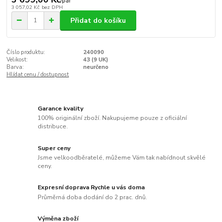
/
pár
3 057,02 Kč
bez DPH
Přidat do košíku
Číslo produktu:
240090
Velikost:
43 (9 UK)
Barva:
neurčeno
Hlídat cenu / dostupnost
Garance kvality
100% originální zboží. Nakupujeme pouze z oficiální
distribuce.
Super ceny
Jsme velkoodběratelé, můžeme Vám tak nabídnout skvělé
ceny.
Expresní doprava Rychle u vás doma
Průměrná doba dodání do 2 prac. dnů.
Výměna zboží