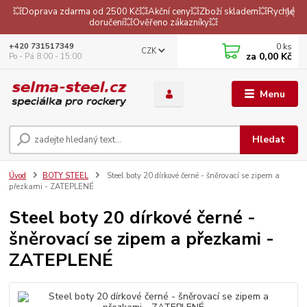
💥Doprava zdarma od 2500 Kč💥Akční ceny💥Zboží skladem💥Rychlé
doručení💥Ověřeno zákazníky💥
0
ks
+420 731517349
CZK
za
0,00 Kč
Po - Pá 8:00 - 15:00
Menu
Hledat
Úvod
BOTY STEEL
Steel boty 20 dírkové černé - šněrovací se zipem a
přezkami - ZATEPLENÉ
Steel boty 20 dírkové černé -
šněrovací se zipem a přezkami -
ZATEPLENÉ