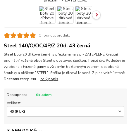
Ohodnotit produkt
Steel 140/O/OC/4P/Z 20d. 43 černá
Steel boty 20 dírkové černé, s přezkami na zip - ZATEPLENÉ Kvalitní
originální kožená obuv Steel s ocelovou špičkou. Trojité švy. Podešev je
vyrobena z tvrzené gumy s výrazným traktorovým vzorem, ozdobená
šroubky a plíškem "STEEL". Stélka je filcová lepená. Zip na vnitřní straně.
Decentní zateplení ...
celý popis
Dostupnost
Skladem
Velikost
3 699,00 Kč