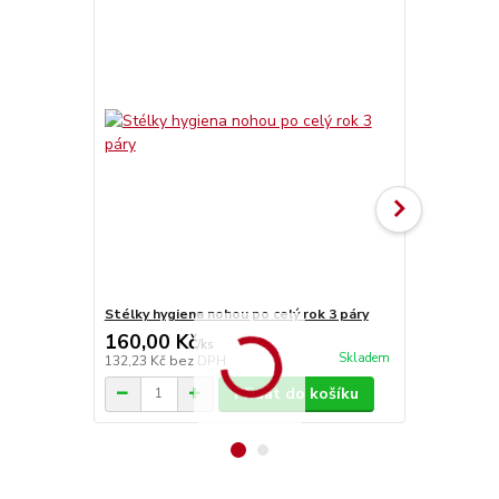
Stélky hygiena nohou po celý rok 3 páry
Stélky Vlna
160,00 Kč
70,00 Kč
/
ks
Skladem
132,23 Kč
bez DPH
57,85 Kč
bez
Přidat do košíku