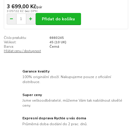
3 699,00 Kč
/
pár
3 057,02 Kč
bez DPH
Přidat do košíku
Číslo produktu:
6660245
Velikost:
45 (10 UK)
Barva:
Černá
Hlídat cenu / dostupnost
Garance kvality
100% originální zboží. Nakupujeme pouze z oficiální
distribuce.
Super ceny
Jsme velkoodběratelé, můžeme Vám tak nabídnout skvělé
ceny.
Expresní doprava Rychle u vás doma
Průměrná doba dodání do 2 prac. dnů.