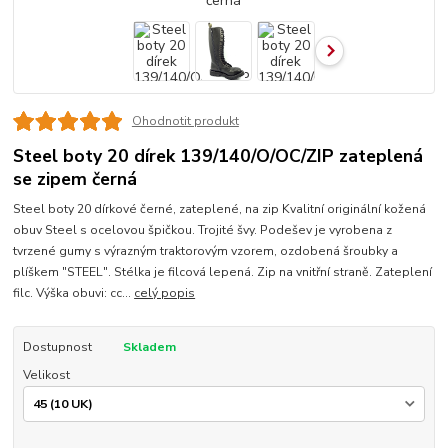
Ohodnotit produkt
Steel boty 20 dírek 139/140/O/OC/ZIP zateplená
se zipem černá
Steel boty 20 dírkové černé, zateplené, na zip Kvalitní originální kožená
obuv Steel s ocelovou špičkou. Trojité švy. Podešev je vyrobena z
tvrzené gumy s výrazným traktorovým vzorem, ozdobená šroubky a
plíškem "STEEL". Stélka je filcová lepená. Zip na vnitřní straně. Zateplení
filc. Výška obuvi: cc...
celý popis
Dostupnost
Skladem
Velikost