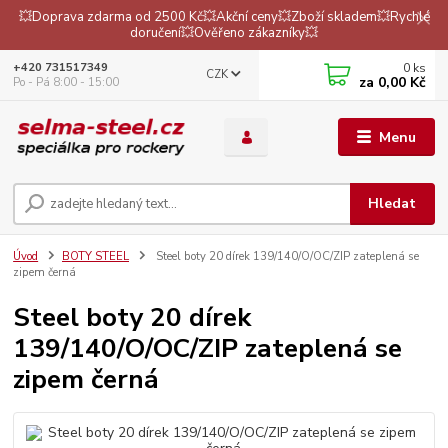
💥Doprava zdarma od 2500 Kč💥Akční ceny💥Zboží skladem💥Rychlé
doručení💥Ověřeno zákazníky💥
0
ks
+420 731517349
CZK
za
0,00 Kč
Po - Pá 8:00 - 15:00
Menu
Hledat
Úvod
BOTY STEEL
Steel boty 20 dírek 139/140/O/OC/ZIP zateplená se
zipem černá
Steel boty 20 dírek
139/140/O/OC/ZIP zateplená se
zipem černá