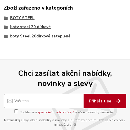
Zboží zařazeno v kategoriích
BOTY STEEL
boty steel 20 dírkové
boty Steel 20dírkové zateplené
Chci zasílat akční nabídky,
novinky a slevy
Přihlásit se
Souhlasím se
zpracováním osobních údajů
za účelem rozesílky newsletteru.
Nezmeškej slevy, akční nabídky a novinky a buď mezi prvními, kdo se o nich dozví
(max. 1 týdně)