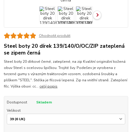
Ohodnotit produkt
Steel boty 20 dírek 139/140/O/OC/ZIP zateplená
se zipem černá
Steel boty 20 dírkové černé, zateplené, na zip Kvalitní originální kožená
obuv Steel s ocelovou špičkou. Trojité švy. Podešev je vyrobena z
tvrzené gumy s výrazným traktorovým vzorem, ozdobená šroubky a
plíškem "STEEL". Stélka je filcová lepená. Zip na vnitřní straně. Zateplení
filc. Výška obuvi: cc...
celý popis
Dostupnost
Skladem
Velikost