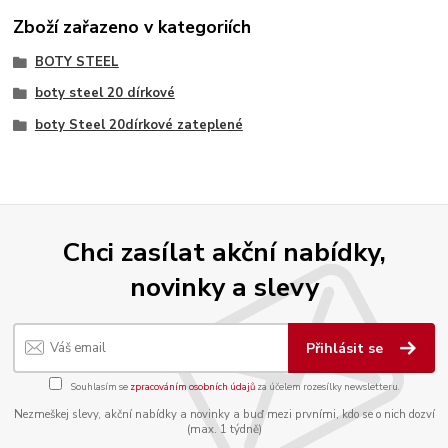
Zboží zařazeno v kategoriích
BOTY STEEL
boty steel 20 dírkové
boty Steel 20dírkové zateplené
Chci zasílat akční nabídky,
novinky a slevy
Přihlásit se
Souhlasím se
zpracováním osobních údajů
za účelem rozesílky newsletteru.
Nezmeškej slevy, akční nabídky a novinky a buď mezi prvními, kdo se o nich dozví
(max. 1 týdně)