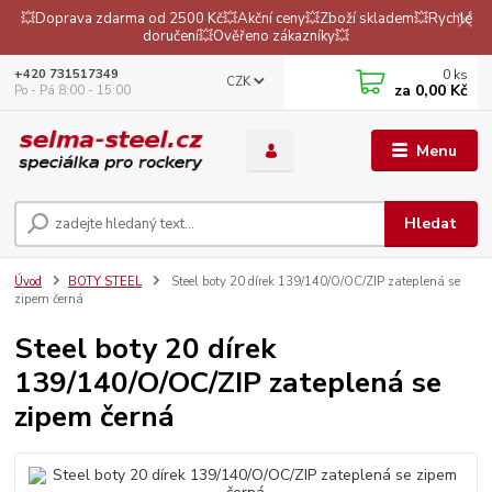
💥Doprava zdarma od 2500 Kč💥Akční ceny💥Zboží skladem💥Rychlé
doručení💥Ověřeno zákazníky💥
0
ks
+420 731517349
CZK
za
0,00 Kč
Po - Pá 8:00 - 15:00
Menu
Hledat
Úvod
BOTY STEEL
Steel boty 20 dírek 139/140/O/OC/ZIP zateplená se
zipem černá
Steel boty 20 dírek
139/140/O/OC/ZIP zateplená se
zipem černá