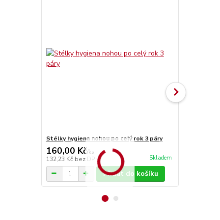
Stélky hygiena nohou po celý rok 3 páry
Stélky Vlna
160,00 Kč
70,00 Kč
/
ks
Skladem
132,23 Kč
bez DPH
57,85 Kč
bez
Přidat do košíku