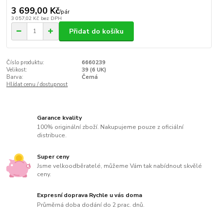
3 699,00 Kč
/
pár
3 057,02 Kč
bez DPH
Přidat do košíku
Číslo produktu:
6660239
Velikost:
39 (6 UK)
Barva:
Černá
Hlídat cenu / dostupnost
Garance kvality
100% originální zboží. Nakupujeme pouze z oficiální
distribuce.
Super ceny
Jsme velkoodběratelé, můžeme Vám tak nabídnout skvělé
ceny.
Expresní doprava Rychle u vás doma
Průměrná doba dodání do 2 prac. dnů.